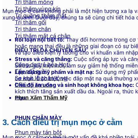
Trị thâm mông
Trị thâm vùng kín
Mụn mọc ở cằm không phải là một hiện tượng xa lạ v
Trị quầng thâm mắt
xung quanh. Dưới đây, chúng ta sẽ cùng chi tiết hóa
Trị thâm gối
Trị thâm chân
Trị thâm mắt cá chân
Rối loạn nội tiết tố:
Thay đổi hormone trong cơ th
hoặc mang thai đều là những giai đoạn có sự biế
ĐIỀU TRỊ DA CHUYÊN SÂU
và tạo điều kiện lý tưởng cho vi khuẩn xâm nhập
Stress và căng thẳng:
Cuộc sống áp lực và căng
Căng da trẻ hóa
Stress gây mệt mỏi, làm suy giảm hệ thống miễn 
Tẩy nốt ruồi
Lạm dụng mỹ phẩm và mặt nạ:
Sử dụng mỹ phẩm
Se khít lỗ chân lông
cơ mụn. Đặc biệt, việc đắp mặt nạ quá thường x
Điều trị rạn da
Chế độ ăn uống và sinh hoạt không khoa học:
C
kích thích tăng sản xuất dầu da. Ngoài ra, thức
mụn.
Phun Xăm Thẩm Mỹ
PHUN CHÂN MÀY
3. Cách điều trị mụn mọc ở cằm
Phun mày tán bột
Mụn mọc ở cằm có thể là một vấn đề khá phiền toái, 