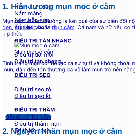
1. Hiện tượng mụn mọc ở cằm
Nám chân sâu
Nám mảng
Nám hỗn hợp
Mụn mọc ở cằm thường là kết quả của sự biến đổi nội 
Trị nám sau sinh
đen
,
mụn bọc
hoặc
mụn cám
. Cả nam và nữ đều có t
kịp thời.
ĐIỀU TRỊ TÀN NHANG
Mụn mọc ở cằm
Điều trị đồi mồi
Điều trị tàn nhang
Tình trạng mụn có thể tạo ra sự tự ti và không thoải 
mụn, dẫn đến tổn thương da và làm mụn trở nên nặng
ĐIỀU TRỊ SẸO
Điều trị sẹo rỗ
Điều trị sẹo lồi
ĐIỀU TRỊ THÂM
ĐĂNG KÝ TƯ VẤN
Điều trị thâm mụn
2. Nguyên nhân mụn mọc ở cằm
Trị thâm nách