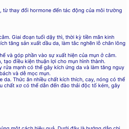
, từ thay đổi hormone đến tác động của môi trường
. Giai đoạn tuổi dậy thì, thời kỳ tiền mãn kinh
ích tăng sản xuất dầu da, làm tắc nghẽn lỗ chân lông
hể và góp phần vào sự xuất hiện của mụn ở cằm.
 tạo điều kiện thuận lợi cho mụn hình thành.
 rửa mạnh có thể gây kích ứng da và làm tăng nguy
í bách và dễ mọc mụn.
da. Thức ăn nhiều chất kích thích, cay, nóng có thể
ếu chất xơ có thể dẫn đến đào thải độc tố kém, gây
húng một cách hiệu quả. Dưới đây là hướng dẫn chi