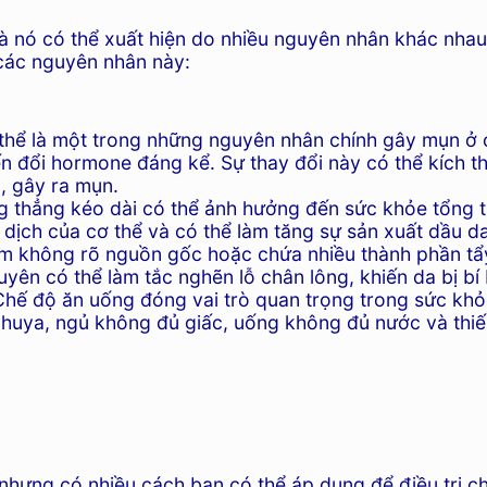
à nó có thể xuất hiện do nhiều nguyên nhân khác nhau
 các nguyên nhân này:
ể là một trong những nguyên nhân chính gây mụn ở cằm
n đổi hormone đáng kể. Sự thay đổi này có thể kích th
, gây ra mụn.
 thẳng kéo dài có thể ảnh hưởng đến sức khỏe tổng t
dịch của cơ thể và có thể làm tăng sự sản xuất dầu da,
 không rõ nguồn gốc hoặc chứa nhiều thành phần tẩy
uyên có thể làm tắc nghẽn lỗ chân lông, khiến da bị b
hế độ ăn uống đóng vai trò quan trọng trong sức khỏe 
 khuya, ngủ không đủ giấc, uống không đủ nước và thi
nhưng có nhiều cách bạn có thể áp dụng để điều trị c