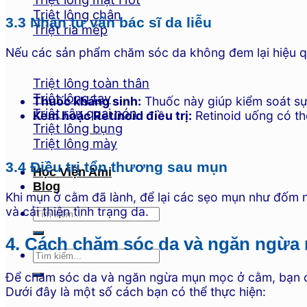
Triệt lông chân
3.3 Nhận tư vấn bác sĩ da liễu
Triệt ria mép
Nếu các sản phẩm chăm sóc da không đem lại hiệu quả
Triệt lông toàn thân
Triệt lông tay
Thuốc kháng sinh:
Thuốc này giúp kiểm soát sự 
Triệt râu quai nón
Kem hoặc Retinoid điều trị:
Retinoid uống có th
Triệt lông bụng
Triệt lông mày
3.4 Điều trị tổn thương sau mụn
Học Viện Ami
Blog
Khi mụn ở cằm đã lành, để lại các sẹo mụn như đốm n
và cải thiện tình trạng da.
4. Cách chăm sóc da và ngăn ngừ
Để chăm sóc da và ngăn ngừa mụn mọc ở cằm, bạn có
Dưới đây là một số cách bạn có thể thực hiện: