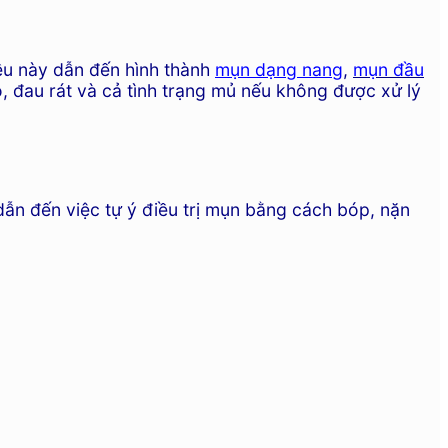
iều này dẫn đến hình thành
mụn dạng nang
,
mụn đầu
, đau rát và cả tình trạng mủ nếu không được xử lý
 dẫn đến việc tự ý điều trị mụn bằng cách bóp, nặn