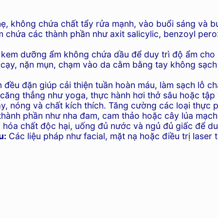
, không chứa chất tẩy rửa mạnh, vào buổi sáng và buổi
chứa các thành phần như axit salicylic, benzoyl pero
kem dưỡng ẩm không chứa dầu để duy trì độ ẩm cho d
ạy, nặn mụn, chạm vào da cằm bằng tay không sạch sẽ
 đều đặn giúp cải thiện tuần hoàn máu, làm sạch lỗ c
căng thẳng như yoga, thực hành hơi thở sâu hoặc tập 
, nóng và chất kích thích. Tăng cường các loại thực 
hành phần như nha đam, cam thảo hoặc cây lúa mạch 
 hóa chất độc hại, uống đủ nước và ngủ đủ giấc để du
u:
Các liệu pháp như facial, mặt nạ hoặc điều trị laser