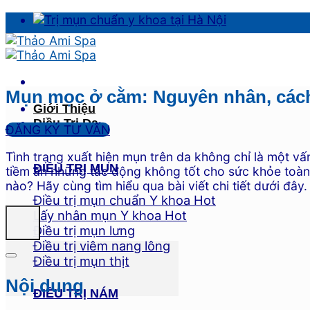
Skip
to
content
Mụn mọc ở cằm: Nguyên nhân, cách 
Giới Thiệu
Điều Trị Da
ĐĂNG KÝ TƯ VẤN
Tình trạng xuất hiện mụn trên da không chỉ là một 
ĐIỀU TRỊ MỤN
tiềm ẩn những tác động không tốt cho sức khỏe toàn
nào? Hãy cùng tìm hiểu qua bài viết chi tiết dưới đây.
Điều trị mụn chuẩn Y khoa
Lấy nhân mụn Y khoa
Điều trị mụn lưng
Điều trị viêm nang lông
Điều trị mụn thịt
Nội dung
ĐIỀU TRỊ NÁM