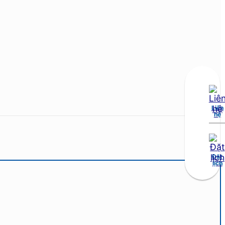
Liên
hệ
Đặt
lịch