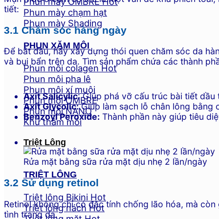
Phun mày OMBRE
tiết:
Phun mày chạm hạt
Phun mày Shading
3.1 Chăm sóc hàng ngày
PHUN XĂM MÔI
Để bắt đầu, hãy xây dựng thói quen chăm sóc da hàng
và bụi bẩn trên da. Tìm sản phẩm chứa các thành ph
Phun môi colagen
Phun môi pha lê
Phun môi xí muội
Axit Salicylic
: Giúp phá vỡ cấu trúc bài tiết dầu
Phun môi OMBRE
Axit Glycolic:
Giúp làm sạch lỗ chân lông bằng c
Phun môi NANO
Benzoyl Peroxide:
Thành phần này giúp tiêu diệ
Khử thâm môi
Triệt Lông
Rửa mặt bằng sữa rửa mặt dịu nhẹ 2 lần/ngày
TRIỆT LÔNG
3.2 Sử dụng retinol
Triệt lông Bikini
Retinol không chỉ có đặc tính chống lão hóa, mà còn g
Triệt lông nách
tình trạng da.
Triệt lông mặt