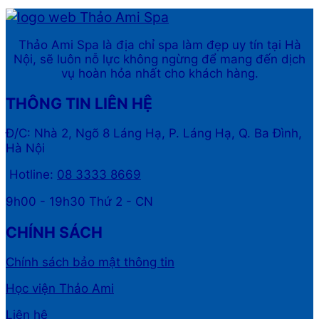
Thảo Ami Spa là địa chỉ spa làm đẹp uy tín tại Hà
Nội, sẽ luôn nỗ lực không ngừng để mang đến dịch
vụ hoàn hỏa nhất cho khách hàng.
THÔNG TIN LIÊN HỆ
Đ/C: Nhà 2, Ngõ 8 Láng Hạ, P. Láng Hạ, Q. Ba Đình,
Hà Nội
Hotline:
08 3333 8669
9h00 - 19h30 Thứ 2 - CN
CHÍNH SÁCH
Chính sách bảo mật thông tin
Học viện Thảo Ami
Liên hệ