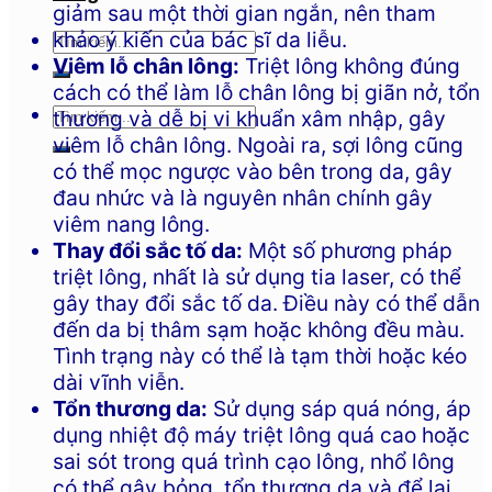
giảm sau một thời gian ngắn, nên tham
khảo ý kiến của bác sĩ da liễu.
Viêm lỗ chân lông:
Triệt lông không đúng
cách có thể làm lỗ chân lông bị giãn nở, tổn
thương và dễ bị vi khuẩn xâm nhập, gây
viêm lỗ chân lông. Ngoài ra, sợi lông cũng
có thể mọc ngược vào bên trong da, gây
đau nhức và là nguyên nhân chính gây
viêm nang lông.
Thay đổi sắc tố da:
Một số phương pháp
triệt lông, nhất là sử dụng tia laser, có thể
gây thay đổi sắc tố da. Điều này có thể dẫn
đến da bị thâm sạm hoặc không đều màu.
Tình trạng này có thể là tạm thời hoặc kéo
dài vĩnh viễn.
Tổn thương da:
Sử dụng sáp quá nóng, áp
dụng nhiệt độ máy triệt lông quá cao hoặc
sai sót trong quá trình cạo lông, nhổ lông
có thể gây bỏng, tổn thương da và để lại