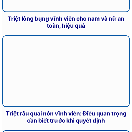
Triệt lông bụng vĩnh viễn cho nam và nữ an
toàn, hiệu quả
Triệt râu quai nón vĩnh viễn: Điều quan trọng
cần biết trước khi quyết định