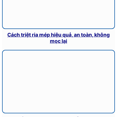
Cách triệt ria mép hiệu quả, an toàn, không
mọc lại