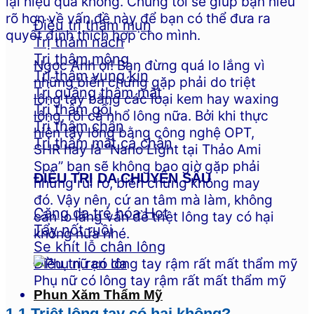
lại hiệu quả không. Chúng tôi sẽ giúp bạn hiểu
rõ hơn về vấn đề này để bạn có thể đưa ra
Điều trị thâm mụn
quyết định thích hợp cho mình.
Trị thâm nách
Trị thâm mông
Ngọc Anh ơi! Bạn đừng quá lo lắng vì
Trị thâm vùng kín
những biến chứng gặp phải do triệt
Trị quầng thâm mắt
lông tay bằng các loại kem hay waxing
Trị thâm gối
lông, rồi cả nhổ lông nữa. Bởi khi thực
Trị thâm chân
hiện tẩy lông bằng công nghệ OPT,
Trị thâm mắt cá chân
SHR hay là “Nano Light tại Thảo Ami
Spa” bạn sẽ không bao giờ gặp phải
ĐIỀU TRỊ DA CHUYÊN SÂU
những rủi ro, biến chứng không may
đó. Vậy nên, cứ an tâm mà làm, không
Căng da trẻ hóa
cần lo lắng vấn đề triệt lông tay có hại
Tẩy nốt ruồi
không nữa nhé.
Se khít lỗ chân lông
Điều trị rạn da
Phụ nữ có lông tay rậm rất mất thẩm mỹ
Phun Xăm Thẩm Mỹ
1.1 Triệt lông tay có hại không?