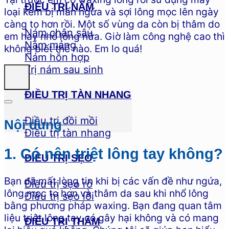
ĐIỀU TRỊ NÁM
loại kem bị mẩn ngứa và sợi lông mọc lên ngày
càng to hơn rồi. Một số vùng da còn bị thâm do
Nám chân sâu
em hay nhổ lông nữa. Giờ làm công nghệ cao thì
Nám mảng
không biết thế nào. Em lo quá!
Nám hỗn hợp
Trị nám sau sinh
ĐIỀU TRỊ TÀN NHANG
Điều trị đồi mồi
Nội dung
Điều trị tàn nhang
1. Có nên triệt lông tay không?
ĐIỀU TRỊ SẸO
Bạn đã mất lòng tin khi bị các vấn đề như ngứa,
Điều trị sẹo rỗ
lông mọc to hơn và thâm da sau khi nhổ lông
Điều trị sẹo lồi
bằng phương pháp waxing. Bạn đang quan tâm
liệu triệt lông tay có gây hại không và có mang
ĐIỀU TRỊ THÂM