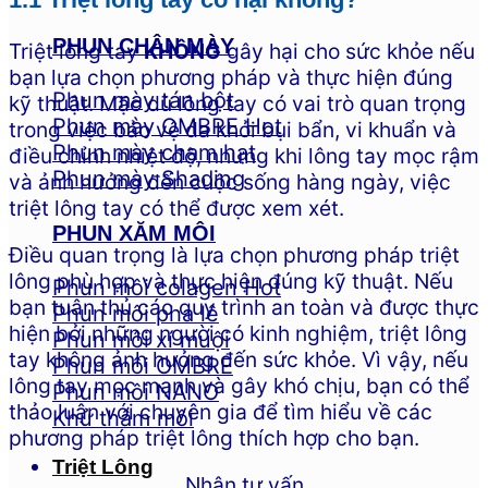
PHUN CHÂN MÀY
Triệt lông tay
KHÔNG
gây hại cho sức khỏe nếu
bạn lựa chọn phương pháp và thực hiện đúng
Phun mày tán bột
kỹ thuật. Mặc dù lông tay có vai trò quan trọng
Phun mày OMBRE
trong việc bảo vệ da khỏi bụi bẩn, vi khuẩn và
Phun mày chạm hạt
điều chỉnh nhiệt độ, nhưng khi lông tay mọc rậm
Phun mày Shading
và ảnh hưởng đến cuộc sống hàng ngày, việc
triệt lông tay có thể được xem xét.
PHUN XĂM MÔI
Điều quan trọng là lựa chọn phương pháp triệt
lông phù hợp và thực hiện đúng kỹ thuật. Nếu
Phun môi colagen
bạn tuân thủ các quy trình an toàn và được thực
Phun môi pha lê
hiện bởi những người có kinh nghiệm, triệt lông
Phun môi xí muội
tay không ảnh hưởng đến sức khỏe. Vì vậy, nếu
Phun môi OMBRE
lông tay mọc mạnh và gây khó chịu, bạn có thể
Phun môi NANO
thảo luận với chuyên gia để tìm hiểu về các
Khử thâm môi
phương pháp triệt lông thích hợp cho bạn.
Triệt Lông
Nhận tư vấn