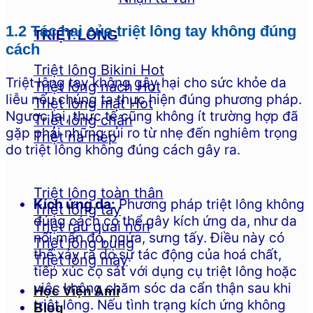
1.2 Tác hại của triệt lông tay không đúng
TRIỆT LÔNG
cách
Triệt lông Bikini
Triệt lông tay không gây hại cho sức khỏe da
Triệt lông nách
liễu nếu chúng ta thực hiện đúng phương pháp.
Triệt lông mặt
Ngược lại, thực tế cũng không ít trường hợp đã
Triệt lông chân
gặp phải những rủi ro từ nhẹ đến nghiêm trọng
Triệt ria mép
do triệt lông không đúng cách gây ra.
Triệt lông toàn thân
Kích ứng da:
Phương pháp triệt lông không
Triệt lông tay
đúng cách có thể gây kích ứng da, như da
Triệt râu quai nón
nổi mẩn đỏ, ngứa, sưng tấy. Điều này có
Triệt lông bụng
thể xảy ra do sự tác động của hoá chất,
Triệt lông mày
tiếp xúc cọ sát với dụng cụ triệt lông hoặc
việc không chăm sóc da cẩn thận sau khi
Học Viện Ami
triệt lông. Nếu tình trạng kích ứng không
Blog