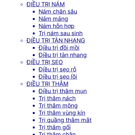
ĐIỀU TRỊ NÁM
Nám chân sâu
Nám mảng
Nám hỗn hợp
Trị nám sau sinh
ĐIỀU TRỊ TÀN NHANG
Điều trị đồi mồi
Điều trị tàn nhang
ĐIỀU TRỊ SẸO
Điều trị sẹo rỗ
Điều trị sẹo lồi
ĐIỀU TRỊ THÂM
Điều trị thâm mụn
Trị thâm nách
Trị thâm mông
Trị thâm vùng kín
Trị quầng thâm mắt
Trị thâm gối
Trị thâm chân