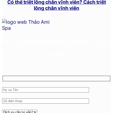
Có thể triệt lông chân vĩnh viễn? Cách triệt
lông chân vĩnh viễn
ĐỂ LẠI THÔNG TIN ĐỂ NHẬN TƯ VẤN VÀ
ƯU ĐÃI