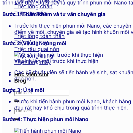
trình làm đẹp. Dưới đây là quy trình phun môi Nano 
Triệt lông chân
Triệt ria mép
Bước 1: Thăm khám và tư vấn chuyên gia
Trước khi thực hiện phun môi Nano, các chuyên 
điểm về môi, chuyên gia sẽ tạo hình khuôn môi và 
Triệt lông toàn thân
Triệt lông tay
Bước 2: Vệ sinh vùng môi
Triệt râu quai nón
Triệt lông bụng
Vệ sinh làn môi trước khi thực hiện
Triệt lông mày
Các kỹ thuật viên sẽ tiến hành vệ sinh, sát khu
Học Viện Ami
đẹp hơn.
Blog
Bước 3: Ủ tê môi
Trước khi tiến hành phun môi Nano, khách hàng 
đau rát hay khó chịu trong quá trình thực hiện.
Bước 4: Thực hiện phun môi Nano