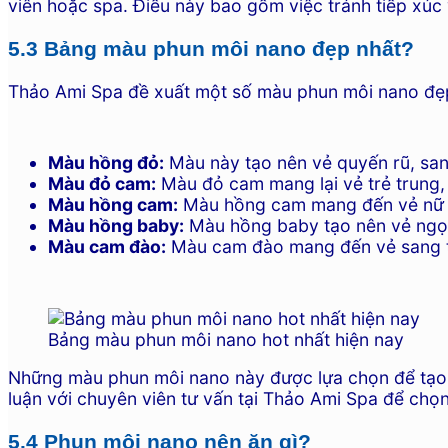
viên hoặc spa. Điều này bao gồm việc tránh tiếp xúc
5.3 Bảng màu phun môi nano đẹp nhất?
Thảo Ami Spa đề xuất một số màu phun môi nano đẹp
Màu hồng đỏ:
Màu này tạo nên vẻ quyến rũ, san
Màu đỏ cam:
Màu đỏ cam mang lại vẻ trẻ trung, 
Màu hồng cam:
Màu hồng cam mang đến vẻ nữ tí
Màu hồng baby:
Màu hồng baby tạo nên vẻ ngọt 
Màu cam đào:
Màu cam đào mang đến vẻ sang tr
Bảng màu phun môi nano hot nhất hiện nay
Những màu phun môi nano này được lựa chọn để tạo r
luận với chuyên viên tư vấn tại Thảo Ami Spa để chọ
5.4 Phun môi nano nên ăn gì?