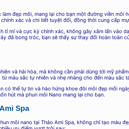
vực làm đẹp môi, mang lại cho bạn một đường viền môi 
hính xác và chi tiết tuyệt đối, đồng thời cung cấp mự
tỉ mỉ và cực kỳ chính xác, không gây xâm lấn vào da
vảy đã bong tróc, bạn sẽ thấy sự thay đổi hoàn toàn c
nhiên và hài hòa, mà không cần phải dùng tới mỹ phẩ
 từ màu sắc tự nhiên và nhẹ nhàng cho đến màu sắc tá
ạn có thể tự tin và hào hứng khoe đôi môi đẹp mỗi ngà
cuốn hút mà phun môi Nano mang lại cho bạn.
 Ami Spa
 phun môi nano tại Thảo Ami Spa, không chỉ tạo màu 
nhiều ưu điểm vượt trội sau: