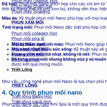
Phun mày OMBRE
Độ tuổi:
Phun môi Nano thích hợp cho các chị em từ 1
Phun mày chạm hạt
thời kỳ mang thai và cho con bú, không nên thực hi
Phun mày Shading
Màu da:
Kỹ thuật phun môi Nano phù hợp với mọi loại 
PHUN XĂM MÔI
Tình trạng môi:
Phun môi Nano đặc biệt phù hợp với 
Phun môi colagen
Phun môi pha lê
Phun môi xí muội
Môi bị thâm sạm, xỉn màu:
Phun môi Nano giúp tá
Phun môi OMBRE
Môi nhợt nhạt thiếu sức sống:
Kỹ thuật này sẽ 
Phun môi NANO
Đường viền môi mờ nhạt, không rõ nét:
Phun mô
Đã từng phun môi nhưng không vừa ý và muốn 
Khử thâm môi
được kết quả mong muốn.
Triệt Lông
Như vậy, công nghệ phun môi Nano là lựa chọn phù hợ
TRIỆT LÔNG
4. Quy trình phun môi nano
Triệt lông Bikini
Triệt lông nách
Phun môi Nano tại Thảo Ami Spa là một quy trình đượ
Triệt lông mặt