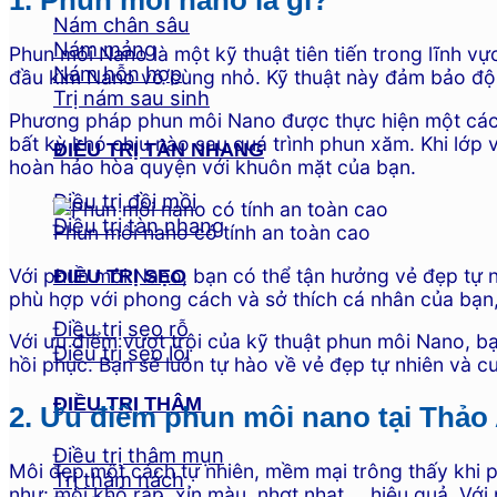
1. Phun môi nano là gì?
Nám chân sâu
Nám mảng
Phun môi Nano là một kỹ thuật tiên tiến trong lĩnh 
Nám hỗn hợp
đầu kim Nano vô cùng nhỏ. Kỹ thuật này đảm bảo độ c
Trị nám sau sinh
Phương pháp phun môi Nano được thực hiện một cách 
bất kỳ khó chịu nào sau quá trình phun xăm. Khi lớp 
ĐIỀU TRỊ TÀN NHANG
hoàn hảo hòa quyện với khuôn mặt của bạn.
Điều trị đồi mồi
Điều trị tàn nhang
Phun môi nano có tính an toàn cao
Với phun môi Nano, bạn có thể tận hưởng vẻ đẹp tự 
ĐIỀU TRỊ SẸO
phù hợp với phong cách và sở thích cá nhân của bạn,
Điều trị sẹo rỗ
Với ưu điểm vượt trội của kỹ thuật phun môi Nano, b
Điều trị sẹo lồi
hồi phục. Bạn sẽ luôn tự hào về vẻ đẹp tự nhiên và 
ĐIỀU TRỊ THÂM
2. Ưu điểm phun môi nano tại Thảo
Điều trị thâm mụn
Môi đẹp một cách tự nhiên, mềm mại trông thấy khi
Trị thâm nách
như: môi khô ráp, xỉn màu, nhợt nhạt,… hiệu quả. Với 