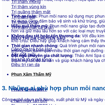
Trị thâm mông
Trị thâm vùng kín
Trị quầng thâm mắt
Tính an toàn:
Phun môi nano sử dụng mực phun or
Trị thâm gối
sử dụng cũng đảm bảo vệ sinh và khử trùng, giú
Trị thâm chân
Hiệu quả thẩm mỹ:
Phun môi nano giúp tạo đườn
Trị thâm mắt cá chân
hơn và giữ màu lâu hơn so với các loại mực truy
Không đau rát hoặc tổn thương da:
Với đầu kim 
ĐIỀU TRỊ DA CHUYÊN SÂU
khó chịu. Điều này giúp khách hàng cảm thấy tho
Thời gian nhanh chóng:
Quá trình phun môi nan
Căng da trẻ hóa
không cần dành quá nhiều thời gian nghỉ dưỡng 
Tẩy nốt ruồi
Đội ngũ chuyên gia chất lượng:
Thảo Ami Spa có
Se khít lỗ chân lông
thẩm mỹ tốt để tư vấn và giúp khách hàng lựa c
Điều trị rạn da
Phun Xăm Thẩm Mỹ
3. Những ai phù hợp phun môi nan
PHUN CHÂN MÀY
Công nghệ phun môi Nano, xuất phát từ Mỹ và ngày c
Phun mày tán bột