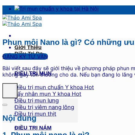
Skip
to
content
Phun môi Nano là gì? Có những ưu
Giới Thiệu
Điều Trị Da
ĐĂNG KÝ TƯ VẤN
Bài viết sau đây sẽ giới thiệu về phương pháp phun 
ĐIỀU TRỊ MỤN
không gây tổn thương cho da. Nếu bạn đang lo lắng v
Điều trị mụn chuẩn Y khoa
Lấy nhân mụn Y khoa
Điều trị mụn lưng
Điều trị viêm nang lông
Điều trị mụn thịt
Nội dung
ĐIỀU TRỊ NÁM