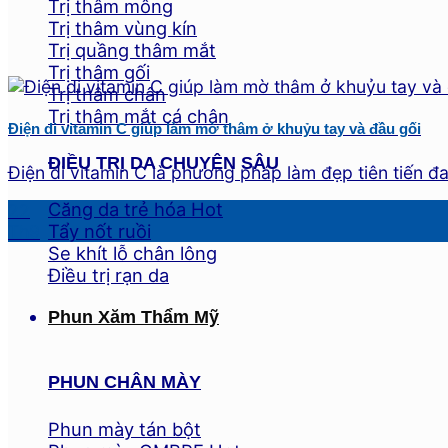
Trị thâm mông
Trị thâm vùng kín
Trị quầng thâm mắt
Trị thâm gối
Trị thâm chân
Trị thâm mắt cá chân
Điện di vitamin C giúp làm mờ thâm ở khuỷu tay và đầu gối
ĐIỀU TRỊ DA CHUYÊN SÂU
Điện di vitamin C là phương pháp làm đẹp tiên tiến đ
Căng da trẻ hóa
22
Tẩy nốt ruồi
Th9
Se khít lỗ chân lông
Điều trị rạn da
Phun Xăm Thẩm Mỹ
PHUN CHÂN MÀY
Phun mày tán bột