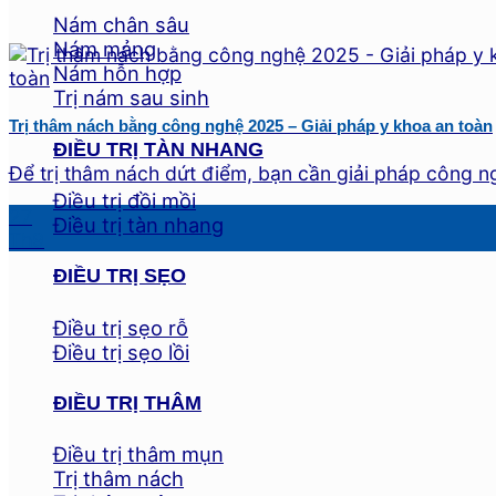
Nám chân sâu
Nám mảng
Nám hỗn hợp
Trị nám sau sinh
Trị thâm nách bằng công nghệ 2025 – Giải pháp y khoa an toàn
ĐIỀU TRỊ TÀN NHANG
Để trị thâm nách dứt điểm, bạn cần giải pháp công ngh
Điều trị đồi mồi
27
Điều trị tàn nhang
Th9
ĐIỀU TRỊ SẸO
Điều trị sẹo rỗ
Điều trị sẹo lồi
ĐIỀU TRỊ THÂM
Điều trị thâm mụn
Trị thâm nách