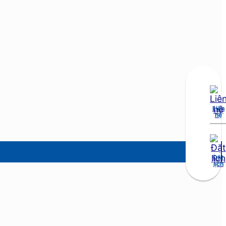
Liên
hệ
Đặt
lịch