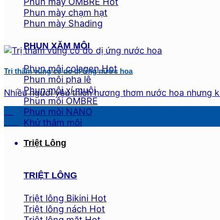
Phun mày OMBRE
Phun mày chạm hạt
Phun mày Shading
PHUN XĂM MÔI
Phun môi colagen
Trị thâm vùng cổ do dị ứng nước hoa
Phun môi pha lê
Phun môi xí muội
Nhiều người yêu thích hương thơm nước hoa nhưng kh
Phun môi OMBRE
19
Phun môi NANO
Th9
Khử thâm môi
Triệt Lông
TRIỆT LÔNG
Triệt lông Bikini
Triệt lông nách
Triệt lông mặt