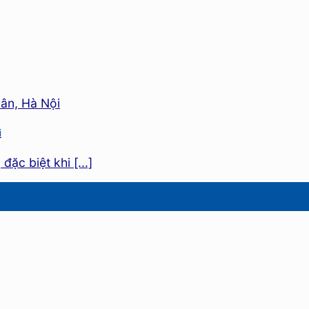
i
ặc biệt khi [...]