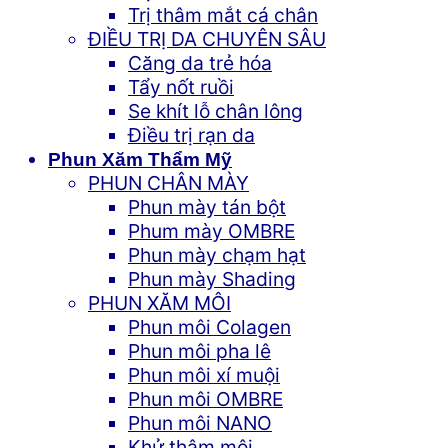
Trị thâm mắt cá chân
ĐIỀU TRỊ DA CHUYÊN SÂU
Căng da trẻ hóa
Tẩy nốt ruồi
Se khít lỗ chân lông
Điều trị rạn da
Phun Xăm Thẩm Mỹ
PHUN CHÂN MÀY
Phun mày tán bột
Phum mày OMBRE
Phun mày chạm hạt
Phun mày Shading
PHUN XĂM MÔI
Phun môi Colagen
Phun môi pha lê
Phun môi xí muội
Phun môi OMBRE
Phun môi NANO
Khử thâm môi