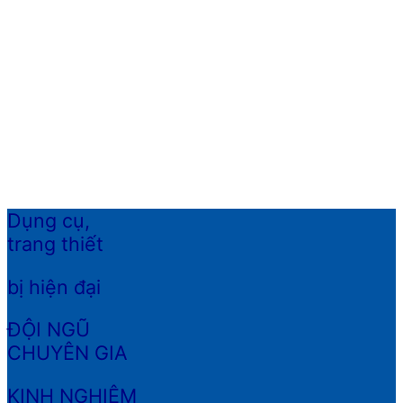
PHONG THỦY
ĐỘI NGŨ ĐIÊU LUYỆN
DỊCH VỤ TẬN TÂM
Dụng cụ,
trang thiết
bị hiện đại
ĐỘI NGŨ
CHUYÊN GIA
KINH NGHIỆM