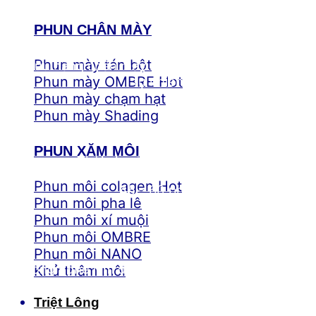
PHUN CHÂN MÀY
Phun mày tán bột
Sở hữu hàng chân mày sắc sảo, môi hồng tươi tắn
Phun mày OMBRE
tự nhiên
Phun mày chạm hạt
Phun mày Shading
PHUN XĂM MÔI
Thời gian thực hiện chỉ sau
Phun môi colagen
45 – 60 phút
Phun môi pha lê
Phun môi xí muội
Phun môi OMBRE
Phun môi NANO
Công nghệ làm đẹp hiện đại, hiệu quả tức thì
Khử thâm môi
Triệt Lông