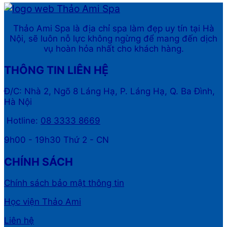
Thảo Ami Spa là địa chỉ spa làm đẹp uy tín tại Hà
Nội, sẽ luôn nỗ lực không ngừng để mang đến dịch
vụ hoàn hỏa nhất cho khách hàng.
THÔNG TIN LIÊN HỆ
Đ/C: Nhà 2, Ngõ 8 Láng Hạ, P. Láng Hạ, Q. Ba Đình,
Hà Nội
Hotline:
08 3333 8669
9h00 - 19h30 Thứ 2 - CN
CHÍNH SÁCH
Chính sách bảo mật thông tin
Học viện Thảo Ami
Liên hệ