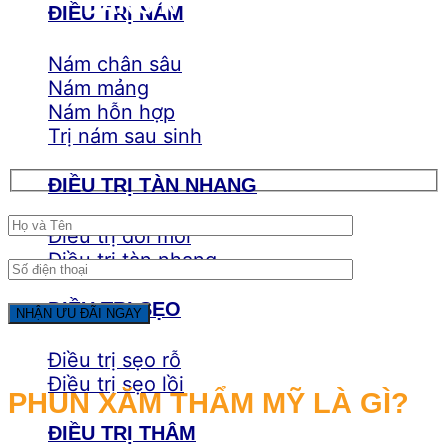
ĐĂNG KÝ NHẬN ƯU ĐÃI
ĐIỀU TRỊ NÁM
Nám chân sâu
Nám mảng
Nám hỗn hợp
Trị nám sau sinh
ĐIỀU TRỊ TÀN NHANG
Điều trị đồi mồi
Điều trị tàn nhang
ĐIỀU TRỊ SẸO
Điều trị sẹo rỗ
Điều trị sẹo lồi
PHUN XĂM THẨM MỸ LÀ GÌ?
ĐIỀU TRỊ THÂM