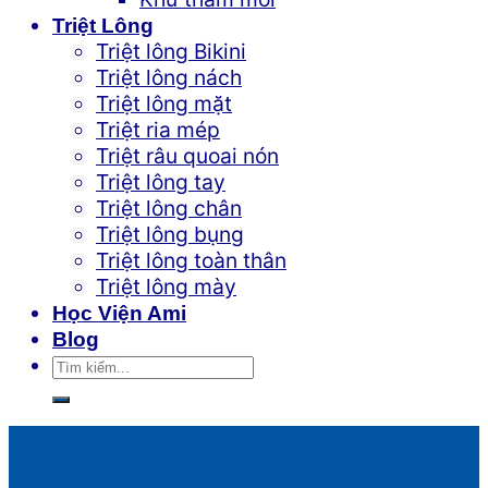
Triệt Lông
Triệt lông Bikini
Triệt lông nách
Triệt lông mặt
Triệt ria mép
Triệt râu quoai nón
Triệt lông tay
Triệt lông chân
Triệt lông bụng
Triệt lông toàn thân
Triệt lông mày
Học Viện Ami
Blog