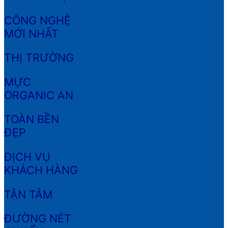
CÔNG NGHỆ
MỚI NHẤT
THỊ TRƯỜNG
MỰC
ORGANIC AN
TOÀN BỀN
ĐẸP
DỊCH VỤ
KHÁCH HÀNG
TẬN TÂM
ĐƯỜNG NÉT