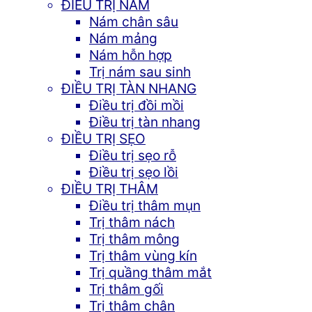
ĐIỀU TRỊ NÁM
Nám chân sâu
Nám mảng
Nám hỗn hợp
Trị nám sau sinh
ĐIỀU TRỊ TÀN NHANG
Điều trị đồi mồi
Điều trị tàn nhang
ĐIỀU TRỊ SẸO
Điều trị sẹo rỗ
Điều trị sẹo lồi
ĐIỀU TRỊ THÂM
Điều trị thâm mụn
Trị thâm nách
Trị thâm mông
Trị thâm vùng kín
Trị quầng thâm mắt
Trị thâm gối
Trị thâm chân