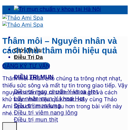
Skip
to
content
Thâm môi – Nguyên nhân và
cách khử thâm môi hiệu quả
Giới Thiệu
Điều Trị Da
ĐĂNG KÝ TƯ VẤN
ĐIỀU TRỊ MỤN
Thâm môi khiến cho chúng ta trông nhợt nhạt,
thiếu sức sông và mất tự tin trong giao tiếp. Vậy
Điều trị mụn chuẩn Y khoa
nguyên nhân gây ra thâm môi là gì? và cách
Lấy nhân mụn Y khoa
khử thâm môi hiệu quả nhất. Hãy cùng Thảo
Điều trị mụn lưng
Ami Spa đi tìm hiểu sâu hơn trong bài viết này
Điều trị viêm nang lông
nhé.
Điều trị mụn thịt