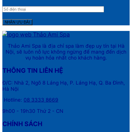
Thảo Ami Spa là địa chỉ spa làm đẹp uy tín tại Hà
Nội, sẽ luôn nỗ lực không ngừng để mang đến dịch
vụ hoàn hỏa nhất cho khách hàng.
THÔNG TIN LIÊN HỆ
Đ/C: Nhà 2, Ngõ 8 Láng Hạ, P. Láng Hạ, Q. Ba Đình,
Hà Nội
Hotline:
08 3333 8669
9h00 - 19h30 Thứ 2 - CN
CHÍNH SÁCH