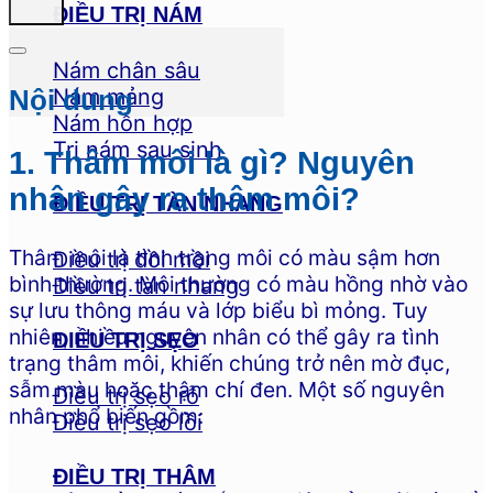
ĐIỀU TRỊ NÁM
Nám chân sâu
Nám mảng
Nội dung
Nám hỗn hợp
Trị nám sau sinh
1. Thâm môi là gì? Nguyên
nhân gây ra thâm môi?
ĐIỀU TRỊ TÀN NHANG
Thâm môi là tình trạng môi có màu sậm hơn
Điều trị đồi mồi
bình thường. Môi thường có màu hồng nhờ vào
Điều trị tàn nhang
sự lưu thông máu và lớp biểu bì mỏng. Tuy
nhiên, nhiều nguyên nhân có thể gây ra tình
ĐIỀU TRỊ SẸO
trạng thâm môi, khiến chúng trở nên mờ đục,
sẫm màu hoặc thậm chí đen. Một số nguyên
Điều trị sẹo rỗ
nhân phổ biến gồm:
Điều trị sẹo lồi
ĐIỀU TRỊ THÂM