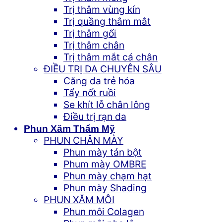
Trị thâm vùng kín
Trị quầng thâm mắt
Trị thâm gối
Trị thâm chân
Trị thâm mắt cá chân
ĐIỀU TRỊ DA CHUYÊN SÂU
Căng da trẻ hóa
Tẩy nốt ruồi
Se khít lỗ chân lông
Điều trị rạn da
Phun Xăm Thẩm Mỹ
PHUN CHÂN MÀY
Phun mày tán bột
Phum mày OMBRE
Phun mày chạm hạt
Phun mày Shading
PHUN XĂM MÔI
Phun môi Colagen