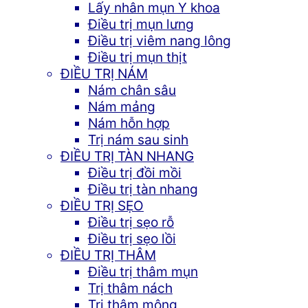
Lấy nhân mụn Y khoa
Điều trị mụn lưng
Điều trị viêm nang lông
Điều trị mụn thịt
ĐIỀU TRỊ NÁM
Nám chân sâu
Nám mảng
Nám hỗn hợp
Trị nám sau sinh
ĐIỀU TRỊ TÀN NHANG
Điều trị đồi mồi
Điều trị tàn nhang
ĐIỀU TRỊ SẸO
Điều trị sẹo rỗ
Điều trị sẹo lồi
ĐIỀU TRỊ THÂM
Điều trị thâm mụn
Trị thâm nách
Trị thâm mông