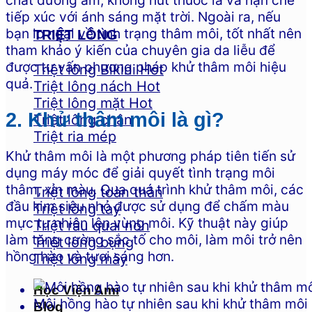
tiếp xúc với ánh sáng mặt trời. Ngoài ra, nếu
bạn lo ngại về tình trạng thâm môi, tốt nhất nên
TRIỆT LÔNG
tham khảo ý kiến của chuyên gia da liễu để
được tư vấn phương pháp khử thâm môi hiệu
Triệt lông Bikini
quả.
Triệt lông nách
Triệt lông mặt
2. Khử thâm môi là gì?
Triệt lông chân
Triệt ria mép
Khử thâm môi là một phương pháp tiên tiến sử
dụng máy móc để giải quyết tình trạng môi
thâm, xỉn màu. Qua quá trình khử thâm môi, các
Triệt lông toàn thân
đầu kim siêu nhỏ được sử dụng để chấm màu
Triệt lông tay
mực tự nhiên lên vùng môi. Kỹ thuật này giúp
Triệt râu quai nón
làm tăng cường sắc tố cho môi, làm môi trở nên
Triệt lông bụng
hồng hào và tươi sáng hơn.
Triệt lông mày
Học Viện Ami
Môi hồng hào tự nhiên sau khi khử thâm môi
Blog