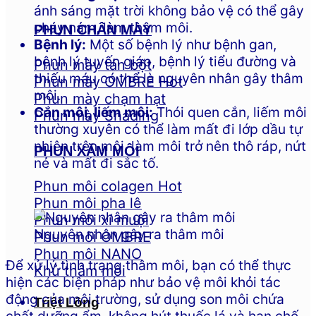
ánh sáng mặt trời không bảo vệ có thể gây
cháy nám, làm thâm môi.
PHUN CHÂN MÀY
Bệnh lý:
Một số bệnh lý như bệnh gan,
bệnh lý tuyến giáp, bệnh lý tiểu đường và
Phun mày tán bột
thiếu máu có thể là nguyên nhân gây thâm
Phun mày OMBRE
môi.
Phun mày chạm hạt
Cắn môi, liếm môi:
Thói quen cắn, liếm môi
Phun mày Shading
thường xuyên có thể làm mất đi lớp dầu tự
nhiên trên môi, làm môi trở nên thô ráp, nứt
PHUN XĂM MÔI
nẻ và mất đi sắc tố.
Phun môi colagen
Phun môi pha lê
Phun môi xí muội
Nguyên nhân gây ra thâm môi
Phun môi OMBRE
Phun môi NANO
Để xử lý tình trạng thâm môi, bạn có thể thực
Khử thâm môi
hiện các biện pháp như bảo vệ môi khỏi tác
động của môi trường, sử dụng son môi chứa
Triệt Lông
chất dưỡng ẩm, không hút thuốc lá và hạn chế