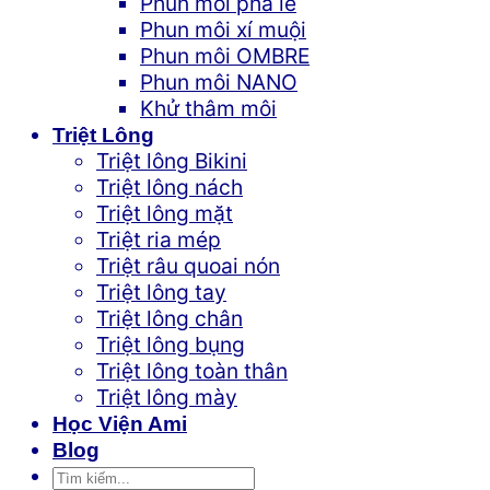
Phun môi pha lê
Phun môi xí muội
Phun môi OMBRE
Phun môi NANO
Khử thâm môi
Triệt Lông
Triệt lông Bikini
Triệt lông nách
Triệt lông mặt
Triệt ria mép
Triệt râu quoai nón
Triệt lông tay
Triệt lông chân
Triệt lông bụng
Triệt lông toàn thân
Triệt lông mày
Học Viện Ami
Blog