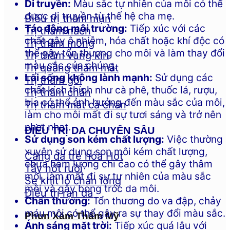
Di truyền:
Màu sắc tự nhiên của môi có thể
được di truyền từ thế hệ cha mẹ.
Điều trị thâm mụn
Tác động môi trường:
Tiếp xúc với các
Trị thâm nách
chất gây ô nhiễm, hóa chất hoặc khí độc có
Trị thâm mông
thể gây tổn thương cho môi và làm thay đổi
Trị thâm vùng kín
màu sắc của chúng.
Trị quầng thâm mắt
Lối sống không lành mạnh:
Sử dụng các
Trị thâm gối
chất kích thích như cà phê, thuốc lá, rượu,
Trị thâm chân
bia có thể ảnh hưởng đến màu sắc của môi,
Trị thâm mắt cá chân
làm cho môi mất đi sự tươi sáng và trở nên
nhợt nhạt.
ĐIỀU TRỊ DA CHUYÊN SÂU
Sử dụng son kém chất lượng:
Việc thường
xuyên sử dụng son môi kém chất lượng,
Căng da trẻ hóa
chứa hàm lượng chì cao có thể gây thâm
Tẩy nốt ruồi
môi, làm mất đi sự tự nhiên của màu sắc
Se khít lỗ chân lông
môi và gây bong tróc da môi.
Điều trị rạn da
Chấn thương:
Tổn thương do va đập, chảy
máu môi có thể gây ra sự thay đổi màu sắc.
Phun Xăm Thẩm Mỹ
Ánh sáng mặt trời:
Tiếp xúc quá lâu với