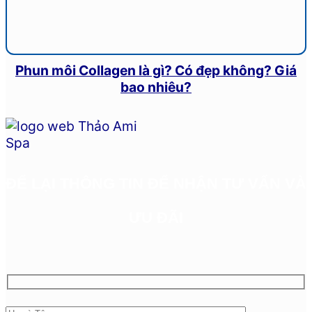
Phun môi Collagen là gì? Có đẹp không? Giá
bao nhiêu?
ĐỂ LẠI THÔNG TIN ĐỂ NHẬN TƯ VẤN VÀ
ƯU ĐÃI