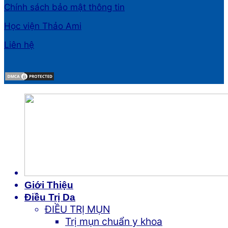
Chính sách bảo mật thông tin
Học viện Thảo Ami
Liên hệ
Giới Thiệu
Điều Trị Da
ĐIỀU TRỊ MỤN
Trị mụn chuẩn y khoa