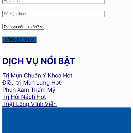
DỊCH VỤ NỔI BẬT
Trị Mụn Chuẩn Y Khoa
Điều trị Mụn Lưng
Phun Xăm Thẩm Mỹ
Trị Hôi Nách
Triệt Lông Vĩnh Viễn