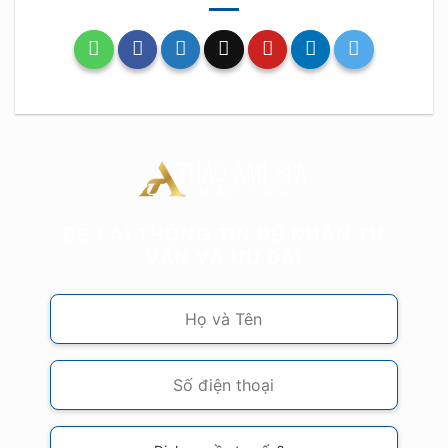
ĐỂ LẠI THÔNG TIN ĐỂ NHẬN TƯ
VẤN VÀ ƯU ĐÃI