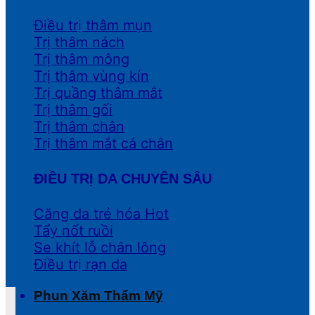
Điều trị thâm mụn
Trị thâm nách
Trị thâm mông
Trị thâm vùng kín
Trị quầng thâm mắt
Trị thâm gối
Trị thâm chân
Trị thâm mắt cá chân
ĐIỀU TRỊ DA CHUYÊN SÂU
Căng da trẻ hóa
Tẩy nốt ruồi
Se khít lỗ chân lông
Điều trị rạn da
Phun Xăm Thẩm Mỹ