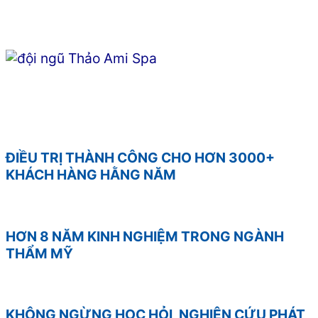
ĐIỀU TRỊ THÀNH CÔNG CHO HƠN 3000+
KHÁCH HÀNG HẰNG NĂM
HƠN 8 NĂM KINH NGHIỆM TRONG NGÀNH
THẨM MỸ
KHÔNG NGỪNG HỌC HỎI, NGHIÊN CỨU PHÁT