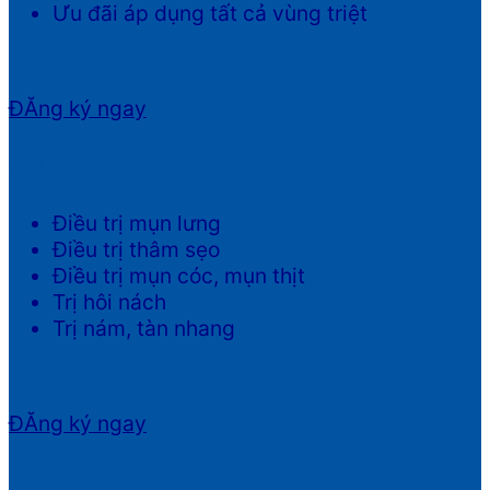
Ưu đãi áp dụng tất cả vùng triệt
ĐĂng ký ngay
ƯU ĐÃI 65% CÁC DỊCH VỤ
Điều trị mụn lưng
Điều trị thâm sẹo
Điều trị mụn cóc, mụn thịt
Trị hôi nách
Trị nám, tàn nhang
ĐĂng ký ngay