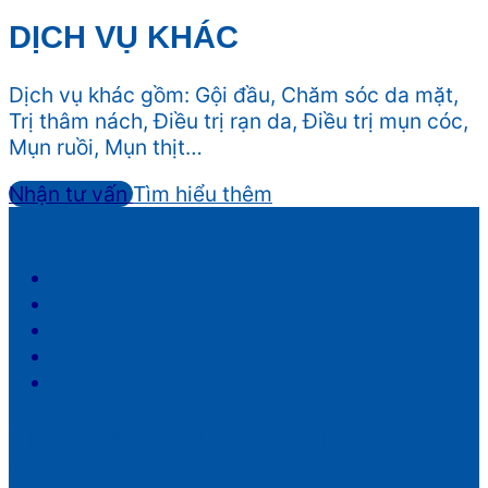
DỊCH VỤ KHÁC
Dịch vụ khác gồm: Gội đầu, Chăm sóc da mặt,
Trị thâm nách, Điều trị rạn da, Điều trị mụn cóc,
Mụn ruồi, Mụn thịt…
Nhận tư vấn
Tìm hiểu thêm
TRỊ MỤN CHUẨN Y KHOA CHỈ
99K