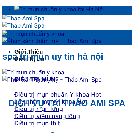
Skip
to
content
Giới Thiệu
spa trị mụn uy tín hà nội
Điều Trị Da
ĐIỀU TRỊ MỤN
Điều trị mụn chuẩn Y khoa
Lấy nhân mụn Y khoa
DỊCH VỤ TẠI THẢO AMI SPA
Điều trị mụn lưng
Điều trị viêm nang lông
Điều trị mụn thịt