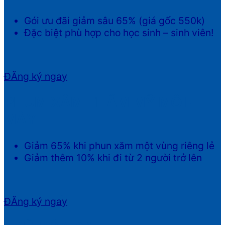
Gói ưu đãi giảm sâu 65% (giá gốc 550k)
Đặc biệt phù hợp cho học sinh – sinh viên!
ĐĂng ký ngay
PHUM XĂM THẨM MỸ MÔI –
MÀY
Giảm 65% khi phun xăm một vùng riêng lẻ
Giảm thêm 10% khi đi từ 2 người trở lên
ĐĂng ký ngay