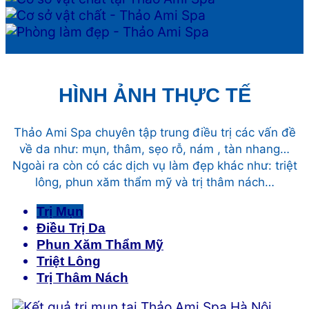
HÌNH ẢNH THỰC TẾ
Thảo Ami Spa chuyên tập trung điều trị các vấn đề
về da như: mụn, thâm, sẹo rỗ, nám , tàn nhang…
Ngoài ra còn có các dịch vụ làm đẹp khác như: triệt
lông, phun xăm thẩm mỹ và trị thâm nách…
Trị Mụn
Điều Trị Da
Phun Xăm Thẩm Mỹ
Triệt Lông
Trị Thâm Nách