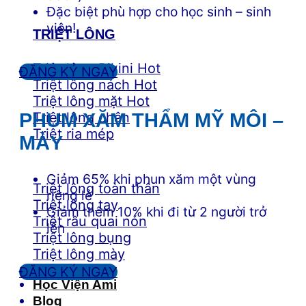
Đặc biệt phù hợp cho học sinh – sinh
viên!
TRIỆT LÔNG
Triệt lông Bikini
ĐĂNG KÝ NGAY
Triệt lông nách
Triệt lông mặt
Triệt lông chân
PHUM XĂM THẨM MỸ MÔI –
Triệt ria mép
MÀY
Giảm 65% khi phun xăm một vùng
Triệt lông toàn thân
riêng lẻ
Triệt lông tay
Giảm thêm 10% khi đi từ 2 người trở
Triệt râu quai nón
lên
Triệt lông bụng
Triệt lông mày
ĐĂNG KÝ NGAY
Học Viện Ami
Blog