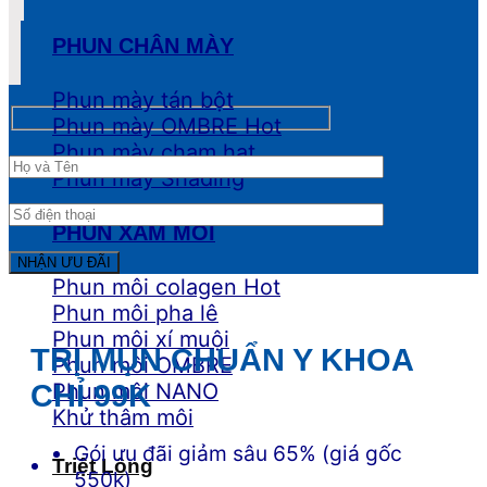
PHUN CHÂN MÀY
Phun mày tán bột
Phun mày OMBRE
Phun mày chạm hạt
Phun mày Shading
PHUN XĂM MÔI
Phun môi colagen
Phun môi pha lê
Phun môi xí muội
TRỊ MỤN CHUẨN Y KHOA
Phun môi OMBRE
Phun môi NANO
CHỈ 99K
Khử thâm môi
Gói ưu đãi giảm sâu 65% (giá gốc
Triệt Lông
550k)