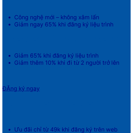
TRẺ HÓA DA
Công nghệ mới – không xâm lấn
Giảm ngay 65% khi đăng ký liệu trình
CÔNG NGHỆ LASER TONING
Giảm 65% khi đăng ký liệu trình
Giảm thêm 10% khi đi từ 2 người trở lên
ĐĂng ký ngay
TRIỆT LÔNG CÔNG NGHỆ
CAO
Ưu đãi chỉ từ 49k khi đăng ký trên web