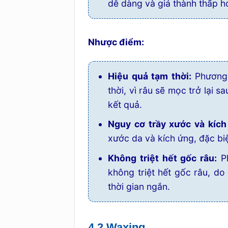
dễ dàng và giá thành thấp h
Nhược điểm:
Hiệu quả tạm thời:
Phương 
thời, vì râu sẽ mọc trở lại 
kết quả.
Nguy cơ trầy xước và kích
xước da và kích ứng, đặc bi
Không triệt hết gốc râu:
Ph
không triệt hết gốc râu, d
thời gian ngắn.
4.2 Waxing