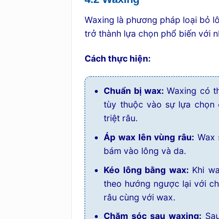
Waxing là phương pháp loại bỏ l
trở thành lựa chọn phổ biến với n
Cách thực hiện:
Chuẩn bị wax:
Waxing có th
tùy thuộc vào sự lựa chọn
triệt râu.
Áp wax lên vùng râu:
Wax s
bám vào lông và da.
Kéo lông bằng wax:
Khi wa
theo hướng ngược lại với ch
râu cùng với wax.
Chăm sóc sau waxing:
Sau