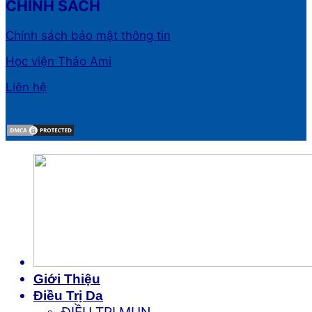
CHÍNH SÁCH
Chính sách bảo mật thông tin
Học viện Thảo Ami
Liên hệ
Giới Thiệu
Điều Trị Da
ĐIỀU TRỊ MỤN