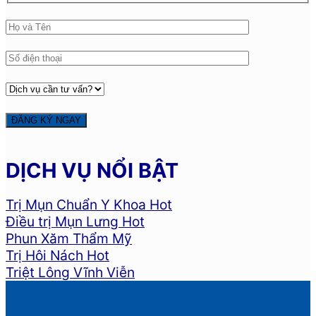
DỊCH VỤ NỔI BẬT
Trị Mụn Chuẩn Y Khoa
Điều trị Mụn Lưng
Phun Xăm Thẩm Mỹ
Trị Hôi Nách
Triệt Lông Vĩnh Viễn