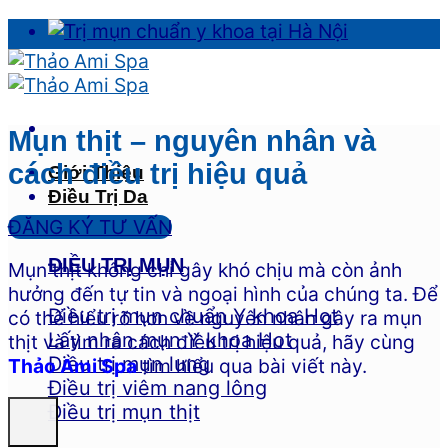
Skip
to
content
Mụn thịt – nguyên nhân và
cách điều trị hiệu quả
Giới Thiệu
Điều Trị Da
ĐĂNG KÝ TƯ VẤN
ĐIỀU TRỊ MỤN
Mụn thịt không chỉ gây khó chịu mà còn ảnh
hưởng đến tự tin và ngoại hình của chúng ta. Để
Điều trị mụn chuẩn Y khoa
có thể hiểu rõ hơn về nguyên nhân gây ra mụn
Lấy nhân mụn Y khoa
thịt và tìm ra cách điều trị hiệu quả, hãy cùng
Điều trị mụn lưng
Thảo Ami Spa
tìm hiểu qua bài viết này.
Điều trị viêm nang lông
Điều trị mụn thịt