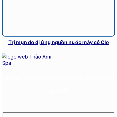
Trị mụn do dị ứng nguồn nước máy có Clo
ĐỂ LẠI THÔNG TIN ĐỂ NHẬN TƯ VẤN VÀ
ƯU ĐÃI