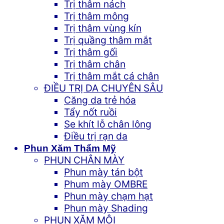
Trị thâm nách
Trị thâm mông
Trị thâm vùng kín
Trị quầng thâm mắt
Trị thâm gối
Trị thâm chân
Trị thâm mắt cá chân
ĐIỀU TRỊ DA CHUYÊN SÂU
Căng da trẻ hóa
Tẩy nốt ruồi
Se khít lỗ chân lông
Điều trị rạn da
Phun Xăm Thẩm Mỹ
PHUN CHÂN MÀY
Phun mày tán bột
Phum mày OMBRE
Phun mày chạm hạt
Phun mày Shading
PHUN XĂM MÔI