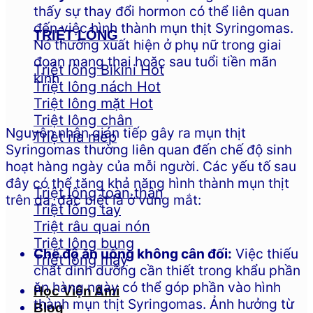
thấy sự thay đổi hormon có thể liên quan
đến việc hình thành mụn thịt Syringomas.
TRIỆT LÔNG
Nó thường xuất hiện ở phụ nữ trong giai
đoạn mang thai hoặc sau tuổi tiền mãn
Triệt lông Bikini
kinh.
Triệt lông nách
Triệt lông mặt
Triệt lông chân
Nguyên nhân gián tiếp gây ra mụn thịt
Triệt ria mép
Syringomas thường liên quan đến chế độ sinh
hoạt hàng ngày của mỗi người. Các yếu tố sau
đây có thể tăng khả năng hình thành mụn thịt
Triệt lông toàn thân
trên da, đặc biệt là ở vùng mắt:
Triệt lông tay
Triệt râu quai nón
Triệt lông bụng
Chế độ ăn uống không cân đối:
Việc thiếu
Triệt lông mày
chất dinh dưỡng cần thiết trong khẩu phần
ăn hàng ngày có thể góp phần vào hình
Học Viện Ami
thành mụn thịt Syringomas. Ảnh hưởng từ
Blog