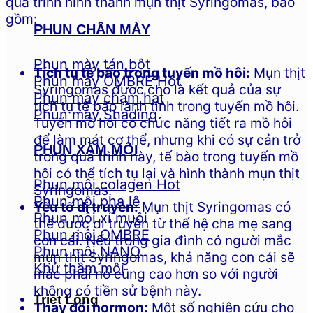
quá trình hình thành mụn thịt Syringomas, bao
gồm:
PHUN CHÂN MÀY
Phun mày tán bột
Tích tụ tế bào trong tuyến mồ hôi:
Mụn thịt
Phun mày OMBRE
Syringomas được cho là kết quả của sự
Phun mày chạm hạt
tích tụ tế bào lành tính trong tuyến mồ hôi.
Phun mày Shading
Tuyến mồ hôi có chức năng tiết ra mồ hôi
để làm mát cơ thể, nhưng khi có sự cản trở
PHUN XĂM MÔI
trong quá trình này, tế bào trong tuyến mồ
hôi có thể tích tụ lại và hình thành mụn thịt
Phun môi colagen
Syringomas.
Phun môi pha lê
Yếu tố di truyền:
Mụn thịt Syringomas có
Phun môi xí muội
thể được di truyền từ thế hệ cha mẹ sang
Phun môi OMBRE
con cái. Nếu trong gia đình có người mắc
Phun môi NANO
mụn thịt Syringomas, khả năng con cái sẽ
Khử thâm môi
mắc phải nó cũng cao hơn so với người
không có tiền sử bệnh này.
Triệt Lông
Thay đổi hormon:
Một số nghiên cứu cho