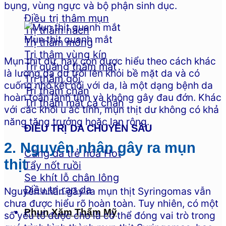
bụng, vùng ngực và bộ phận sinh dục.
Điều trị thâm mụn
Trị thâm nách
Mụn thịt quanh mắt
Trị thâm mông
Trị thâm vùng kín
Mụn thịt dư, hay còn được hiểu theo cách khác
Trị quầng thâm mắt
là lượng da dư trồi lên khỏi bề mặt da và có
Trị thâm gối
cuống nhỏ kết nối với da, là một dạng bệnh da
Trị thâm chân
hoàn toàn lành tính và không gây đau đớn. Khác
Trị thâm mắt cá chân
với các khối u ác tính, mụn thịt dư không có khả
năng tăng trưởng hoặc lan rộng.
ĐIỀU TRỊ DA CHUYÊN SÂU
2. Nguyên nhân gây ra mụn
Căng da trẻ hóa
thịt
Tẩy nốt ruồi
Se khít lỗ chân lông
Điều trị rạn da
Nguyên nhân gây ra mụn thịt Syringomas vẫn
chưa được hiểu rõ hoàn toàn. Tuy nhiên, có một
Phun Xăm Thẩm Mỹ
số yếu tố được cho là có thể đóng vai trò trong