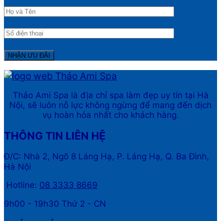
Thảo Ami Spa là địa chỉ spa làm đẹp uy tín tại Hà
Nội, sẽ luôn nỗ lực không ngừng để mang đến dịch
vụ hoàn hỏa nhất cho khách hàng.
THÔNG TIN LIÊN HỆ
Đ/C: Nhà 2, Ngõ 8 Láng Hạ, P. Láng Hạ, Q. Ba Đình,
Hà Nội
Hotline:
08 3333 8669
9h00 - 19h30 Thứ 2 - CN