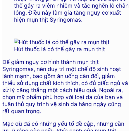
thể gây ra viêm nhiễm và tắc nghẽn lỗ chân
lông. Điều này làm gia tăng nguy cơ xuất
hiện mụn thịt Syringomas.
Hút thuốc lá có thể gây ra mụn thịt
Để giảm nguy cơ hình thành mụn thịt
Syringomas, nên duy trì một chế độ sinh hoạt
lành mạnh, bao gồm ăn uống cân đối, giảm
thiểu sử dụng chất kích thích, có đủ giấc ngủ và
xử lý căng thẳng một cách hiệu quả. Ngoài ra,
chọn mỹ phẩm phù hợp với loại da của bạn và
tuân thủ quy trình vệ sinh da hàng ngày cũng
rất quan trọng.
Mặc dù đã có những yếu tố đề cập, nhưng cần
lưu ý rằng còn nhiều khía cạnh của mụn thịt