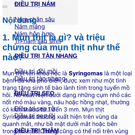
ĐIỀU TRỊ NÁM
Nám chân sâu
Nội dung
Nám mảng
Nám hỗn hợp
1. Mụn thịt là gì? và triệu
Trị nám sau sinh
chứng của mụn thịt như thế
nào?
ĐIỀU TRỊ TÀN NHANG
Điều trị đồi mồi
Mụn thịt tên khoa học là
Syringomas
là một loại
Điều trị tàn nhang
bệnh da khá phổ biến, được xem như một tình
trạng tăng sinh tế bào lành tính trong tuyến mồ
ĐIỀU TRỊ SẸO
hôi. Nó xuất hiện dưới dạng những cụm nhỏ các
nốt nhỏ màu vàng, nâu hoặc hồng nhạt, thường
Điều trị sẹo rỗ
có kích thước từ 1 đến 3 mm. Mụn thịt
Điều trị sẹo lồi
Syringomas thường xuất hiện trên vùng da
quanh mắt, như bề mặt dưới mắt hoặc bên
ĐIỀU TRỊ THÂM
trong mi mắt. Chúng cũng có thể nổi trên vùng