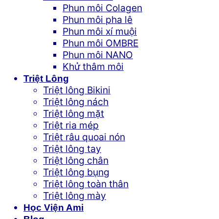
Phun môi Colagen
Phun môi pha lê
Phun môi xí muội
Phun môi OMBRE
Phun môi NANO
Khử thâm môi
Triệt Lông
Triệt lông Bikini
Triệt lông nách
Triệt lông mặt
Triệt ria mép
Triệt râu quoai nón
Triệt lông tay
Triệt lông chân
Triệt lông bụng
Triệt lông toàn thân
Triệt lông mày
Học Viện Ami