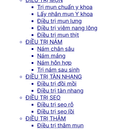
Trị mụn chuẩn y khoa
Lấy nhân mụn Y khoa
Điều trị mụn lưng
Điều trị viêm nang lông
Điều trị mụn thịt
ĐIỀU TRỊ NÁM
Nám chân sâu
Nám mảng
Nám hỗn hợp
Trị nám sau sinh
ĐIỀU TRỊ TÀN NHANG
Điều trị đồi mồi
Điều trị tàn nhang
ĐIỀU TRỊ SẸO
Điều trị sẹo rỗ
Điều trị sẹo lồi
ĐIỀU TRỊ THÂM
Điều trị thâm mụn