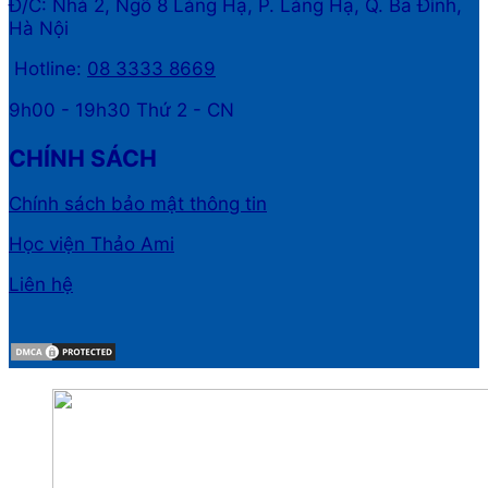
Đ/C: Nhà 2, Ngõ 8 Láng Hạ, P. Láng Hạ, Q. Ba Đình,
Hà Nội
Hotline:
08 3333 8669
9h00 - 19h30 Thứ 2 - CN
CHÍNH SÁCH
Chính sách bảo mật thông tin
Học viện Thảo Ami
Liên hệ