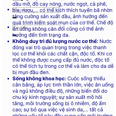
dầu mỡ, đồ cay nóng, nước ngọt, cà phê,
bia, rượu,… có thể kích thích tuyến bã nhờn
tăng cường sản xuất dầu, ảnh hưởng đến
quá trình kiểm soát mụn của cơ thể. Chế độ
ăn uống không cân đối cũng có thể ảnh
hưởng đến tình trạng da.
Không duy trì đủ lượng nước cơ thể:
Nước
đóng vai trò quan trọng trong việc thanh
lọc cơ thể khỏi các chất cặn, độc tố. Khi cơ
thể không được cung cấp đủ nước, độc tố
có thể tích tụ trong cơ thể và làm cho da dễ
bị mụn đầu đen.
Sống không khoa học:
Cuộc sống thiếu
cân bằng, áp lực tinh thần lớn, việc ăn uống
và ngủ không điều độ, những biến đổi do
chu kỳ kinh nguyệt; sự sản xuất mồ hôi
tăng, môi trường sống bị ô nhiễm, độ ẩm
cao; sự bỏ qua việc vệ sinh da,… tất cả
những yếu tố này đều cung cấp môi trường