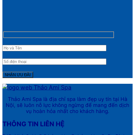
Thảo Ami Spa là địa chỉ spa làm đẹp uy tín tại Hà
Nội, sẽ luôn nỗ lực không ngừng để mang đến dịch
vụ hoàn hỏa nhất cho khách hàng.
THÔNG TIN LIÊN HỆ