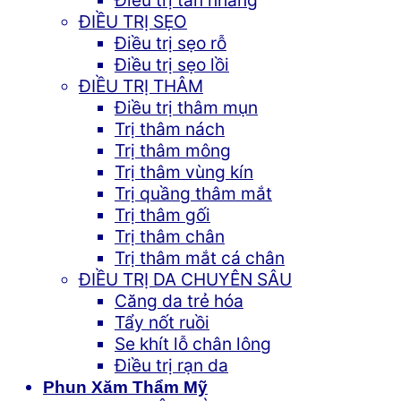
ĐIỀU TRỊ SẸO
Điều trị sẹo rỗ
Điều trị sẹo lồi
ĐIỀU TRỊ THÂM
Điều trị thâm mụn
Trị thâm nách
Trị thâm mông
Trị thâm vùng kín
Trị quầng thâm mắt
Trị thâm gối
Trị thâm chân
Trị thâm mắt cá chân
ĐIỀU TRỊ DA CHUYÊN SÂU
Căng da trẻ hóa
Tẩy nốt ruồi
Se khít lỗ chân lông
Điều trị rạn da
Phun Xăm Thẩm Mỹ