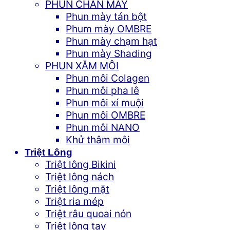
PHUN CHÂN MÀY
Phun mày tán bột
Phum mày OMBRE
Phun mày chạm hạt
Phun mày Shading
PHUN XĂM MÔI
Phun môi Colagen
Phun môi pha lê
Phun môi xí muội
Phun môi OMBRE
Phun môi NANO
Khử thâm môi
Triệt Lông
Triệt lông Bikini
Triệt lông nách
Triệt lông mặt
Triệt ria mép
Triệt râu quoai nón
Triệt lông tay