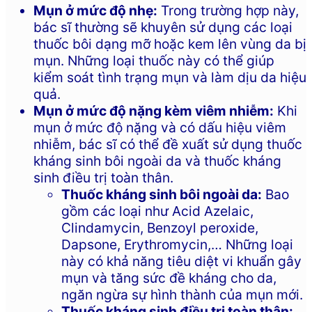
Mụn ở mức độ nhẹ:
Trong trường hợp này,
bác sĩ thường sẽ khuyên sử dụng các loại
thuốc bôi dạng mỡ hoặc kem lên vùng da bị
mụn. Những loại thuốc này có thể giúp
kiểm soát tình trạng mụn và làm dịu da hiệu
quả.
Mụn ở mức độ nặng kèm viêm nhiễm:
Khi
mụn ở mức độ nặng và có dấu hiệu viêm
nhiễm, bác sĩ có thể đề xuất sử dụng thuốc
kháng sinh bôi ngoài da và thuốc kháng
sinh điều trị toàn thân.
Thuốc kháng sinh bôi ngoài da:
Bao
gồm các loại như Acid Azelaic,
Clindamycin, Benzoyl peroxide,
Dapsone, Erythromycin,… Những loại
này có khả năng tiêu diệt vi khuẩn gây
mụn và tăng sức đề kháng cho da,
ngăn ngừa sự hình thành của mụn mới.
Thuốc kháng sinh điều trị toàn thân: