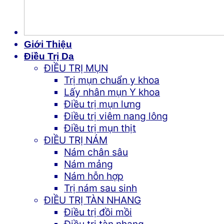
Giới Thiệu
Điều Trị Da
ĐIỀU TRỊ MỤN
Trị mụn chuẩn y khoa
Lấy nhân mụn Y khoa
Điều trị mụn lưng
Điều trị viêm nang lông
Điều trị mụn thịt
ĐIỀU TRỊ NÁM
Nám chân sâu
Nám mảng
Nám hỗn hợp
Trị nám sau sinh
ĐIỀU TRỊ TÀN NHANG
Điều trị đồi mồi
Điều trị tàn nhang