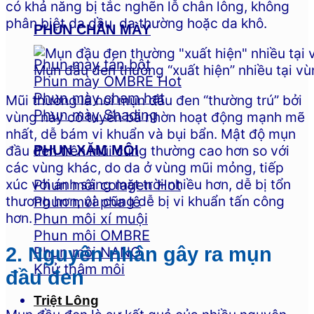
có khả năng bị tắc nghẽn lỗ chân lông, không
phân biệt da dầu, da thường hoặc da khô.
PHUN CHÂN MÀY
Phun mày tán bột
Mụn đầu đen thường “xuất hiện” nhiều tại v
Phun mày OMBRE
Phun mày chạm hạt
Mũi thường là nơi mụn đầu đen “thường trú” bởi
Phun mày Shading
vùng này có tuyến bã nhờn hoạt động mạnh mẽ
nhất, dễ bám vi khuẩn và bụi bẩn. Mật độ mụn
PHUN XĂM MÔI
đầu đen trên mũi cũng thường cao hơn so với
các vùng khác, do da ở vùng mũi mỏng, tiếp
xúc với ánh sáng mặt trời nhiều hơn, dễ bị tổn
Phun môi colagen
thương hơn, và cũng dễ bị vi khuẩn tấn công
Phun môi pha lê
hơn.
Phun môi xí muội
Phun môi OMBRE
2. Nguyên nhân gây ra mụn
Phun môi NANO
Khử thâm môi
đầu đen
Triệt Lông