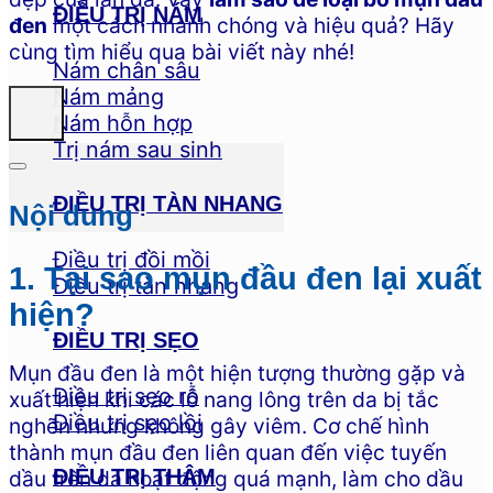
ĐIỀU TRỊ NÁM
đen
một cách nhanh chóng và hiệu quả? Hãy
cùng tìm hiểu qua bài viết này nhé!
Nám chân sâu
Nám mảng
Nám hỗn hợp
Trị nám sau sinh
ĐIỀU TRỊ TÀN NHANG
Nội dung
Điều trị đồi mồi
1. Tại sao mụn đầu đen lại xuất
Điều trị tàn nhang
hiện?
ĐIỀU TRỊ SẸO
Mụn đầu đen là một hiện tượng thường gặp và
Điều trị sẹo rỗ
xuất hiện khi các lỗ nang lông trên da bị tắc
Điều trị sẹo lồi
nghẽn nhưng không gây viêm. Cơ chế hình
thành mụn đầu đen liên quan đến việc tuyến
ĐIỀU TRỊ THÂM
dầu trên da hoạt động quá mạnh, làm cho dầu