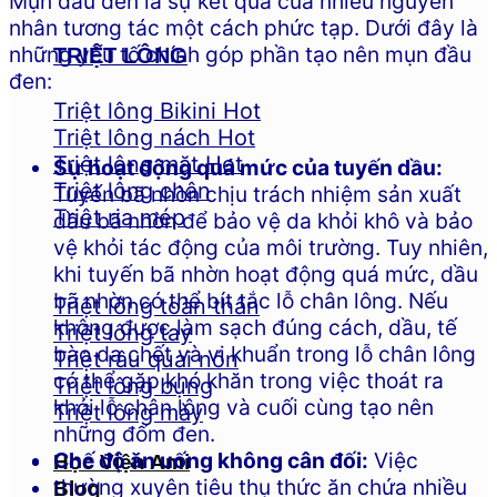
Mụn đầu đen là sự kết quả của nhiều nguyên
nhân tương tác một cách phức tạp. Dưới đây là
những yếu tố chính góp phần tạo nên mụn đầu
TRIỆT LÔNG
đen:
Triệt lông Bikini
Triệt lông nách
Triệt lông mặt
Sự hoạt động quá mức của tuyến dầu:
Triệt lông chân
Tuyến bã nhờn chịu trách nhiệm sản xuất
Triệt ria mép
dầu bã nhờn để bảo vệ da khỏi khô và bảo
vệ khỏi tác động của môi trường. Tuy nhiên,
khi tuyến bã nhờn hoạt động quá mức, dầu
bã nhờn có thể bít tắc lỗ chân lông. Nếu
Triệt lông toàn thân
không được làm sạch đúng cách, dầu, tế
Triệt lông tay
bào da chết và vi khuẩn trong lỗ chân lông
Triệt râu quai nón
có thể gặp khó khăn trong việc thoát ra
Triệt lông bụng
khỏi lỗ chân lông và cuối cùng tạo nên
Triệt lông mày
những đốm đen.
Chế độ ăn uống không cân đối:
Việc
Học Viện Ami
thường xuyên tiêu thụ thức ăn chứa nhiều
Blog