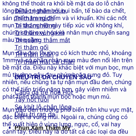
không thể thoát ra khỏi bề mặt da do lỗ chân
lông bị tắc nghẽn bởi bụi bẩn, tế bào da chết,
Điều trị thâm mụn
sản phẩm trang điểm và vi khuẩn. Khi các nốt
Trị thâm nách
mụn bị tắc nghẽn này tiếp xúc với không khí,
Trị thâm mông
chúng sẽ bị oxy hóa và nhân mụn chuyển sang
Trị thâm vùng kín
màu đen sậm.
Trị quầng thâm mắt
Trị thâm gối
Mụn đầu đen thường có kích thước nhỏ, khoảng
Trị thâm chân
1mm và có phần nhân mụn màu đen nổi lên trên
Trị thâm mắt cá chân
bề mặt da. Điều này khác biệt với mụn bọc, mụn
mủ thường gây đau nhức hoặc sưng đỏ. Tuy
ĐIỀU TRỊ DA CHUYÊN SÂU
nhiên, nếu chúng ta tự nặn mụn đầu đen, chúng
có thể tiến triển nặng hơn, gây viêm nhiễm và
Căng da trẻ hóa
phát triển thành mụn bọc hoặc mụn mủ.
Tẩy nốt ruồi
Se khít lỗ chân lông
Mụn đầu đen thường phổ biến trên khu vực mặt,
Điều trị rạn da
đặc biệt là vùng mũi. Ngoài ra, chúng cũng có
thể xuất hiện ở vùng lưng, ngực, cổ, vai hay
Phun Xăm Thẩm Mỹ
cánh tay. Điều này là do tất cả các loại da đều