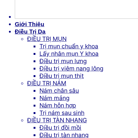
Giới Thiệu
Điều Trị Da
ĐIỀU TRỊ MỤN
Trị mụn chuẩn y khoa
Lấy nhân mụn Y khoa
Điều trị mụn lưng
Điều trị viêm nang lông
Điều trị mụn thịt
ĐIỀU TRỊ NÁM
Nám chân sâu
Nám mảng
Nám hỗn hợp
Trị nám sau sinh
ĐIỀU TRỊ TÀN NHANG
Điều trị đồi mồi
Điều trị tàn nhang