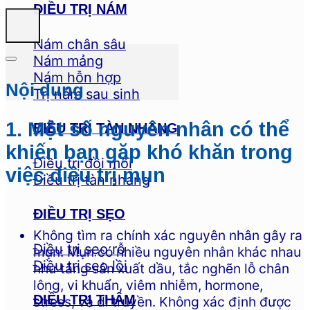
ĐIỀU TRỊ NÁM
Nám chân sâu
Nám mảng
Nám hỗn hợp
Nội dung
Trị nám sau sinh
1. Một số nguyên nhân có thể
ĐIỀU TRỊ TÀN NHANG
khiến bạn gặp khó khăn trong
Điều trị đồi mồi
việc điều trị mụn
Điều trị tàn nhang
ĐIỀU TRỊ SẸO
Không tìm ra chính xác nguyên nhân gây ra
Điều trị sẹo rỗ
mụn: Mụn có nhiều nguyên nhân khác nhau
Điều trị sẹo lồi
như tăng sản xuất dầu, tắc nghẽn lỗ chân
lông, vi khuẩn, viêm nhiễm, hormone,
ĐIỀU TRỊ THÂM
stress, và di truyền. Không xác định được