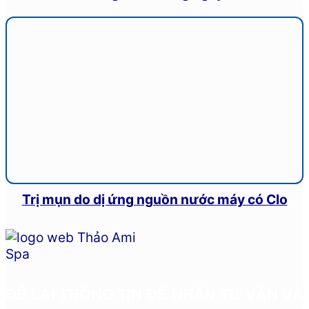
Trị mụn do dị ứng nguồn nước máy có Clo
ĐỂ LẠI THÔNG TIN ĐỂ NHẬN TƯ VẤN VÀ