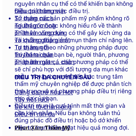
nguyên nhân cụ thể có thể khiến bạn không
hiệu quả trong việc điều trị.
Điều trị thâm mụn
Sử dụng các sản phẩm mỹ phẩm không rõ
Trị thâm nách
nguồn gốc hoặc không hiểu rõ về thành
Trị thâm mông
phần và công dụng có thể gây kích ứng da
Trị thâm vùng kín
và không giúp giảm mụn thậm chí nặng lên.
Trị quầng thâm mắt
Tự trị mụn theo những phương pháp được
Trị thâm gối
truyền tai qua bạn bè, người thân, phương
Trị thâm chân
pháp dân gian,… các phương pháp có thể
Trị thâm mắt cá chân
sẽ chỉ phù hợp với đối tượng da mụn khác
nhau. Vì vậy bạn nên đến các trung tâm
ĐIỀU TRỊ DA CHUYÊN SÂU
thẩm mỹ chuyên nghiệp để được phân tích
tình trạng và có phương pháp điều trị riêng
Căng da trẻ hóa
cho da của bạn.
Tẩy nốt ruồi
Điều trị mụn là quá trình mất thời gian và
Se khít lỗ chân lông
cần kiên nhẫn. Nếu bạn không tuân thủ
Điều trị rạn da
đúng phác đồ điều trị hoặc bỏ dở khiến
việc trị mụn không đạt hiệu quả mong đợi.
Phun Xăm Thẩm Mỹ