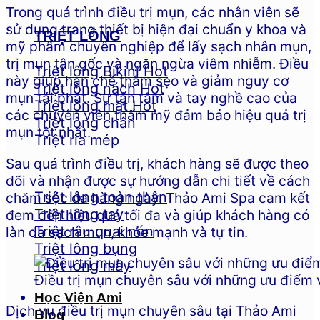
Trong quá trình điều trị mụn, các nhân viên sẽ
sử dụng trang thiết bị hiện đại chuẩn y khoa và
TRIỆT LÔNG
mỹ phẩm chuyên nghiệp để lấy sạch nhân mụn,
trị mụn tận gốc và ngăn ngừa viêm nhiễm. Điều
Triệt lông Bikini
này giúp hạn chế thâm sẹo và giảm nguy cơ
Triệt lông nách
mụn tái phát. Sự tận tâm và tay nghề cao của
Triệt lông mặt
các chuyên viên thẩm mỹ đảm bảo hiệu quả trị
Triệt lông chân
mụn tốt nhất.
Triệt ria mép
Sau quá trình điều trị, khách hàng sẽ được theo
dõi và nhận được sự hướng dẫn chi tiết về cách
Triệt lông toàn thân
chăm sóc da hàng ngày. Thảo Ami Spa cam kết
Triệt lông tay
đem đến hiệu quả tối đa và giúp khách hàng có
Triệt râu quai nón
làn da sạch mụn, khỏe mạnh và tự tin.
Triệt lông bụng
Triệt lông mày
Điều trị mụn chuyên sâu với những ưu điểm v
Học Viện Ami
Dịch vụ điều trị mụn chuyên sâu tại Thảo Ami
Blog