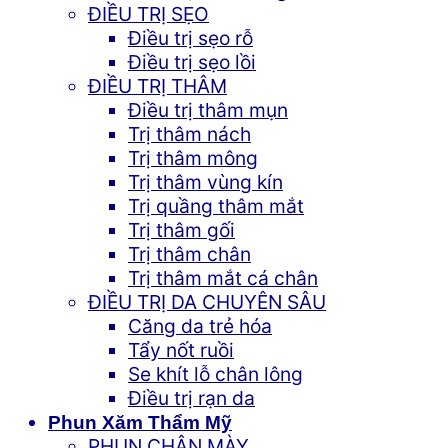
ĐIỀU TRỊ SẸO
Điều trị sẹo rỗ
Điều trị sẹo lồi
ĐIỀU TRỊ THÂM
Điều trị thâm mụn
Trị thâm nách
Trị thâm mông
Trị thâm vùng kín
Trị quầng thâm mắt
Trị thâm gối
Trị thâm chân
Trị thâm mắt cá chân
ĐIỀU TRỊ DA CHUYÊN SÂU
Căng da trẻ hóa
Tẩy nốt ruồi
Se khít lỗ chân lông
Điều trị rạn da
Phun Xăm Thẩm Mỹ
PHUN CHÂN MÀY