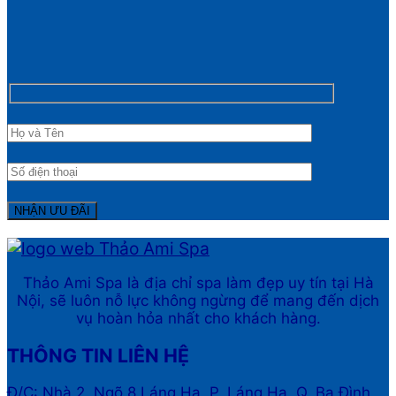
Thảo Ami Spa là địa chỉ spa làm đẹp uy tín tại Hà
Nội, sẽ luôn nỗ lực không ngừng để mang đến dịch
vụ hoàn hỏa nhất cho khách hàng.
THÔNG TIN LIÊN HỆ
Đ/C: Nhà 2, Ngõ 8 Láng Hạ, P. Láng Hạ, Q. Ba Đình,