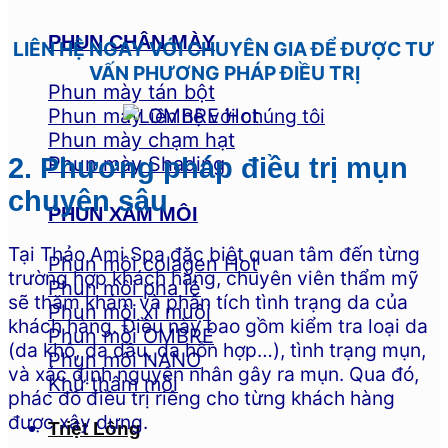
PHUN CHÂN MÀY
LIÊN HỆ NGAY VỚI CHUYÊN GIA ĐỂ ĐƯỢC TƯ
VẤN PHƯƠNG PHÁP ĐIỀU TRỊ
Phun mày tán bột
Phun mày OMBRE
Phun mày chạm hạt
Phun mày Shading
2. Phương pháp điều trị mụn
chuyên sâu
PHUN XĂM MÔI
Tại Thảo Ami Spa đặc biệt quan tâm đến từng
Phun môi colagen
trường hợp khách hàng, chuyên viên thẩm mỹ
Phun môi pha lê
sẽ thăm khám và phân tích tình trạng da của
Phun môi xí muội
khách hàng. Điều này bao gồm kiểm tra loại da
Phun môi OMBRE
(da khô, da dầu, da hỗn hợp…), tình trạng mụn,
Phun môi NANO
và xác định nguyên nhân gây ra mụn. Qua đó,
Khử thâm môi
phác đồ điều trị riêng cho từng khách hàng
được xây dựng.
Triệt Lông