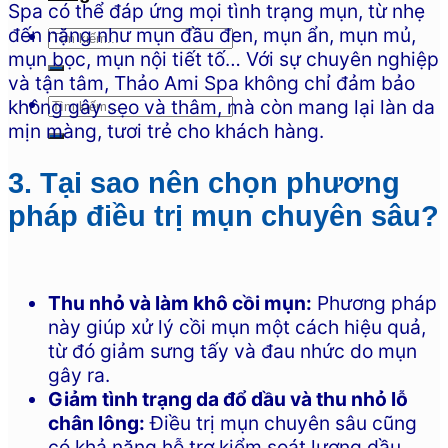
Spa có thể đáp ứng mọi tình trạng mụn, từ nhẹ
đến nặng như mụn đầu đen, mụn ẩn, mụn mủ,
mụn bọc, mụn nội tiết tố… Với sự chuyên nghiệp
và tận tâm, Thảo Ami Spa không chỉ đảm bảo
không gây sẹo và thâm, mà còn mang lại làn da
mịn màng, tươi trẻ cho khách hàng.
3. Tại sao nên chọn phương
pháp điều trị mụn chuyên sâu?
Thu nhỏ và làm khô cồi mụn:
Phương pháp
này giúp xử lý cồi mụn một cách hiệu quả,
từ đó giảm sưng tấy và đau nhức do mụn
gây ra.
Giảm tình trạng da đổ dầu và thu nhỏ lỗ
chân lông:
Điều trị mụn chuyên sâu cũng
có khả năng hỗ trợ kiểm soát lượng dầu