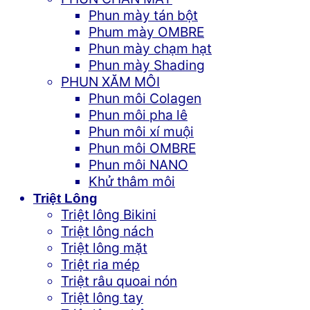
Phun mày tán bột
Phum mày OMBRE
Phun mày chạm hạt
Phun mày Shading
PHUN XĂM MÔI
Phun môi Colagen
Phun môi pha lê
Phun môi xí muội
Phun môi OMBRE
Phun môi NANO
Khử thâm môi
Triệt Lông
Triệt lông Bikini
Triệt lông nách
Triệt lông mặt
Triệt ria mép
Triệt râu quoai nón
Triệt lông tay