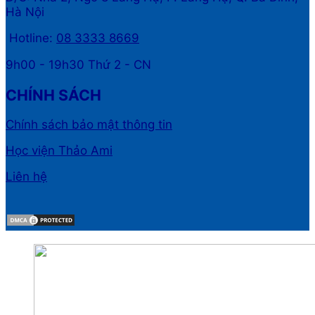
Hà Nội
Hotline:
08 3333 8669
9h00 - 19h30 Thứ 2 - CN
CHÍNH SÁCH
Chính sách bảo mật thông tin
Học viện Thảo Ami
Liên hệ