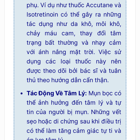
phụ. Ví dụ như thuốc Accutane và
Isotretinoin có thể gây ra những
tác dụng như da khô, môi khô,
chảy máu cam, thay đổi tâm
trạng bất thường và nhạy cảm
với ánh nắng mặt trời. Việc sử
dụng các loại thuốc này nên
được theo dõi bởi bác sĩ và tuân
thủ theo hướng dẫn cẩn thận.
Tác Động Về Tâm Lý:
Mụn bọc có
thể ảnh hưởng đến tâm lý và tự
tin của người bị mụn. Những vết
sẹo hoặc di chứng sau khi điều trị
có thể làm tăng cảm giác tự ti và
áp lực tâm lý.