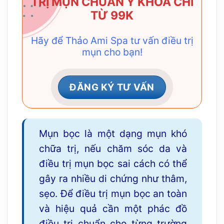
TRỊ MỤN CHUẨN Y KHOA CHỈ
TỪ 99K
Hãy để Thảo Ami Spa tư vấn điều trị
mụn cho bạn!
ĐĂNG KÝ TƯ VẤN
Mụn bọc là một dạng mụn khó
chữa trị, nếu chăm sóc da và
điều trị mụn bọc sai cách có thể
gây ra nhiều di chứng như thâm,
sẹo. Để điều trị mụn bọc an toàn
và hiệu quả cần một phác đồ
điều trị chuẩn cho từng trường