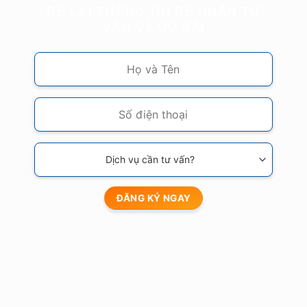
ĐỂ LẠI THÔNG TIN ĐỂ NHẬN TƯ
VẤN VÀ ƯU ĐÃI