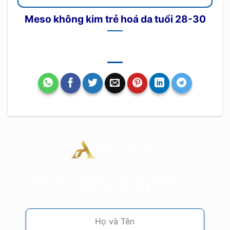
Meso không kim trẻ hoá da tuổi 28-30
ĐỂ LẠI THÔNG TIN ĐỂ NHẬN TƯ
VẤN VÀ ƯU ĐÃI