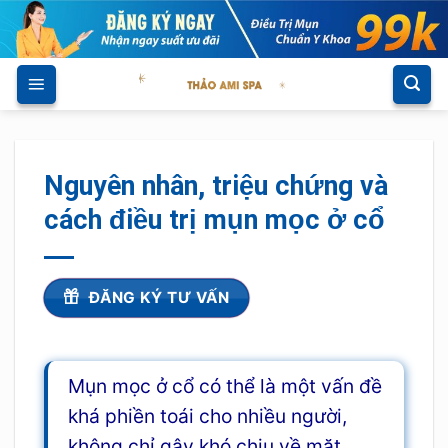
Skip
to
content
Nguyên nhân, triệu chứng và
cách điều trị mụn mọc ở cổ
ĐĂNG KÝ TƯ VẤN
Mụn mọc ở cổ có thể là một vấn đề
khá phiền toái cho nhiều người,
không chỉ gây khó chịu về mặt