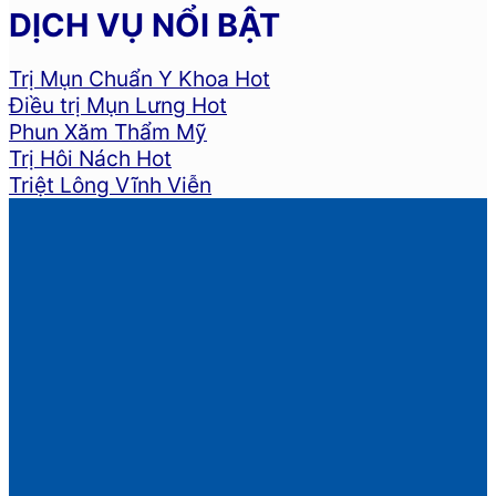
DỊCH VỤ NỔI BẬT
Trị Mụn Chuẩn Y Khoa
Điều trị Mụn Lưng
Phun Xăm Thẩm Mỹ
Trị Hôi Nách
Triệt Lông Vĩnh Viễn