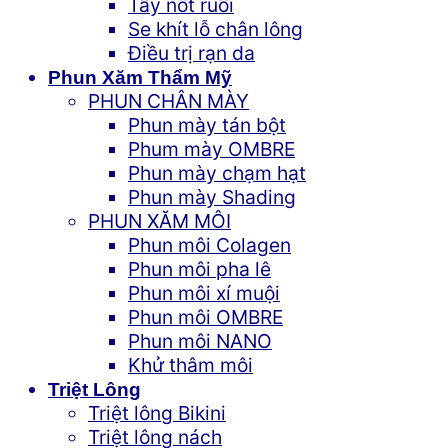
Tẩy nốt ruồi
Se khít lỗ chân lông
Điều trị rạn da
Phun Xăm Thẩm Mỹ
PHUN CHÂN MÀY
Phun mày tán bột
Phum mày OMBRE
Phun mày chạm hạt
Phun mày Shading
PHUN XĂM MÔI
Phun môi Colagen
Phun môi pha lê
Phun môi xí muội
Phun môi OMBRE
Phun môi NANO
Khử thâm môi
Triệt Lông
Triệt lông Bikini
Triệt lông nách