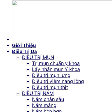
Giới Thiệu
Điều Trị Da
ĐIỀU TRỊ MỤN
Trị mụn chuẩn y khoa
Lấy nhân mụn Y khoa
Điều trị mụn lưng
Điều trị viêm nang lông
Điều trị mụn thịt
ĐIỀU TRỊ NÁM
Nám chân sâu
Nám mảng
Nám hỗn hợp