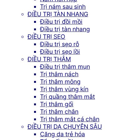
Trị nám sau sinh
ĐIỀU TRỊ TÀN NHANG
Điều trị đồi mồi
Điều trị tàn nhang
ĐIỀU TRỊ SẸO
Điều trị sẹo rỗ
Điều trị sẹo lồi
ĐIỀU TRỊ THÂM
Điều trị thâm mụn
Trị thâm nách
Trị thâm mông
Trị thâm vùng kín
Trị quầng thâm mắt
Trị thâm gối
Trị thâm chân
Trị thâm mắt cá chân
ĐIỀU TRỊ DA CHUYÊN SÂU
Căng da trẻ hóa