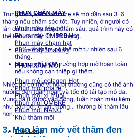
PHUN CHÂN MÀY
Trung bình, vết thâm nhẹ sẽ mờ dần sau 3–6
tháng nếu chăm sóc tốt. Tuy nhiên, ở người có
Phun mày tán bột
làn da dễ thâm hoặc thâm sâu, quá trình này có
Phun mày OMBRE
thể kéo dài đến 12–18 tháng.
Phun mày chạm hạt
40% vết thâm có thể mờ tự nhiên sau 6
Phun mày Shading
tháng.
Nhưng chỉ 20% trường hợp mờ hoàn toàn
PHUN XĂM MÔI
nếu không can thiệp gì thêm.
Phun môi colagen
Nhiệt độ cơ thể vùng bị thương cũng có thể ảnh
Phun môi pha lê
hưởng đến tuần hoàn và tốc độ tái tạo mô da.
Phun môi xí muội
Vùng da ít được vận động, tuần hoàn máu kém
Phun môi OMBRE
như đầu gối, chân, mông… thường bị thâm lâu
Phun môi NANO
hơn.
Khử thâm môi
3. Mẹo làm mờ vết thâm đen
Triệt Lông