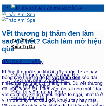
Skip
to
content
Vết thương bị thâm đen làm
sao để hết? Cách làm mờ hiệu
Giới Thiệu
Điều Trị Da
quả
ĐĂNG KÝ TƯ VẤN
ĐIỀU TRỊ MỤN
Không ít người sau khi bị trầy xước, té xe hay
Điều trị mụn chuẩn Y khoa
bỏng nhẹ thường để lại
vết thâm đen
kéo dài
Lấy nhân mụn Y khoa
nhiều tháng, thậm chí hàng năm. Dù vết thương
Điều trị mụn lưng
đã lành, vùng da thâm vẫn tồn tại như một “dấu
Điều trị viêm nang lông
vết cố định”, khiến nhiều người lo ngại, nhất là ở
Điều trị mụn thịt
vị trí dễ thấy như đầu gối, khuỷu tay hay mặt.
Vậy nguyên nhân nào khiến da bị thâm dai dẳng