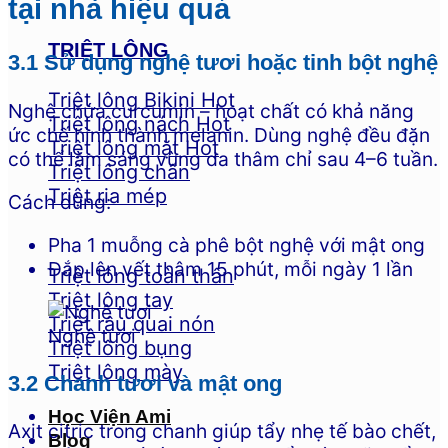
tại nhà hiệu quả
TRIỆT LÔNG
3.1 Sử dụng nghệ tươi hoặc tinh bột nghệ
Triệt lông Bikini
Nghệ chứa curcumin – hoạt chất có khả năng
Triệt lông nách
ức chế hình thành melanin. Dùng nghệ đều đặn
Triệt lông mặt
có thể làm sáng vùng da thâm chỉ sau 4–6 tuần.
Triệt lông chân
Triệt ria mép
Cách dùng:
Pha 1 muỗng cà phê bột nghệ với mật ong
Đắp lên vết thâm 15 phút, mỗi ngày 1 lần
Triệt lông toàn thân
Triệt lông tay
Triệt râu quai nón
Nghệ tươi
Triệt lông bụng
Triệt lông mày
3.2 Chanh tươi và mật ong
Học Viện Ami
Axit citric trong chanh giúp tẩy nhẹ tế bào chết,
Blog