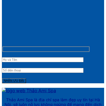
Thảo Ami Spa là địa chỉ spa làm đẹp uy tín tại Hà
Nội, sẽ luôn nỗ lực không ngừng để mang đến dịch