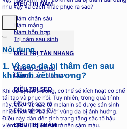
ĐIỀU TRỊ NÁM
như vậy và cách khắc phục ra sao?
Nám chân sâu
Nám mảng
Nám hỗn hợp
Trị nám sau sinh
Nội dung
ĐIỀU TRỊ TÀN NHANG
1. Vì sao da bị thâm đen sau
Điều trị đồi mồi
khi lành vết thương?
Điều trị tàn nhang
ĐIỀU TRỊ SẸO
Khi da bị tổn thương, cơ thể sẽ kích hoạt cơ chế
tái tạo và phục hồi. Tuy nhiên, trong quá trình
Điều trị sẹo rỗ
này, các hắc sắc tố melanin sẽ được sản sinh
Điều trị sẹo lồi
nhiều hơn để “bảo vệ” vùng da bị ảnh hưởng.
Điều này dẫn đến tình trạng tăng sắc tố hậu
ĐIỀU TRỊ THÂM
viêm (PIH), khiến da trở nên sậm màu.