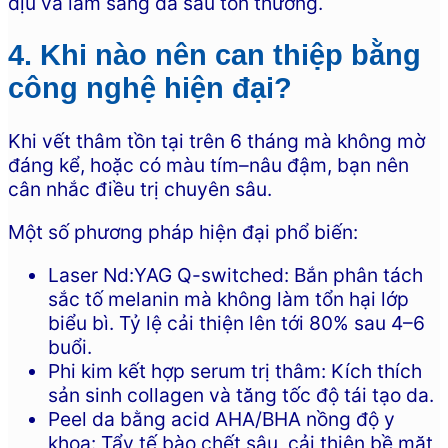
dịu và làm sáng da sau tổn thương.
4. Khi nào nên can thiệp bằng
công nghệ hiện đại?
Khi vết thâm tồn tại trên 6 tháng mà không mờ
đáng kể, hoặc có màu tím–nâu đậm, bạn nên
cân nhắc điều trị chuyên sâu.
Một số phương pháp hiện đại phổ biến:
Laser Nd:YAG Q-switched: Bắn phân tách
sắc tố melanin mà không làm tổn hại lớp
biểu bì. Tỷ lệ cải thiện lên tới 80% sau 4–6
buổi.
Phi kim kết hợp serum trị thâm: Kích thích
sản sinh collagen và tăng tốc độ tái tạo da.
Peel da bằng acid AHA/BHA nồng độ y
khoa: Tẩy tế bào chết sâu, cải thiện bề mặt