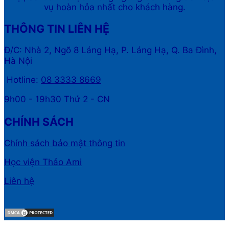
vụ hoàn hỏa nhất cho khách hàng.
THÔNG TIN LIÊN HỆ
Đ/C: Nhà 2, Ngõ 8 Láng Hạ, P. Láng Hạ, Q. Ba Đình,
Hà Nội
Hotline:
08 3333 8669
9h00 - 19h30 Thứ 2 - CN
CHÍNH SÁCH
Chính sách bảo mật thông tin
Học viện Thảo Ami
Liên hệ