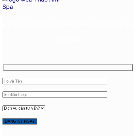
ĐỂ LẠI THÔNG TIN ĐỂ NHẬN TƯ VẤN VÀ
ƯU ĐÃI