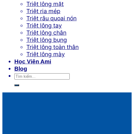
Triệt lông mặt
Triệt ria mép
Triệt râu quoai nón
Triệt lông tay
Triệt lông chân
Triệt lông bụng
Triệt lông toàn thân
Triệt lông mày
Học Viện Ami
Blog