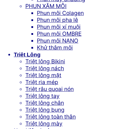
PHUN XĂM MÔI
Phun môi Colagen
Phun môi pha lê
Phun môi xí muội
Phun môi OMBRE
Phun môi NANO
Khử thâm môi
Triệt Lông
Triệt lông Bikini
Triệt lông nách
Triệt lông mặt
Triệt ria mép
Triệt râu quoai nón
Triệt lông tay
Triệt lông chân
Triệt lông bụng
Triệt lông toàn thân
Triệt lông mày