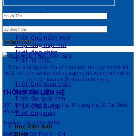
TRIỆT LÔNG
Triệt lông Bikini
Triệt lông nách
Triệt lông mặt
Triệt lông chân
Triệt ria mép
Thảo Ami Spa là địa chỉ spa làm đẹp uy tín tại Hà
Nội, sẽ luôn nỗ lực không ngừng để mang đến dịch
vụ hoàn hỏa nhất cho khách hàng.
Triệt lông toàn thân
Triệt lông tay
THÔNG TIN LIÊN HỆ
Triệt râu quai nón
Đ/C: Nhà 2, Ngõ 8 Láng Hạ, P. Láng Hạ, Q. Ba Đình,
Triệt lông bụng
Hà Nội
Triệt lông mày
Hotline:
08 3333 8669
Học Viện Ami
Blog
9h00 - 19h30 Thứ 2 - CN