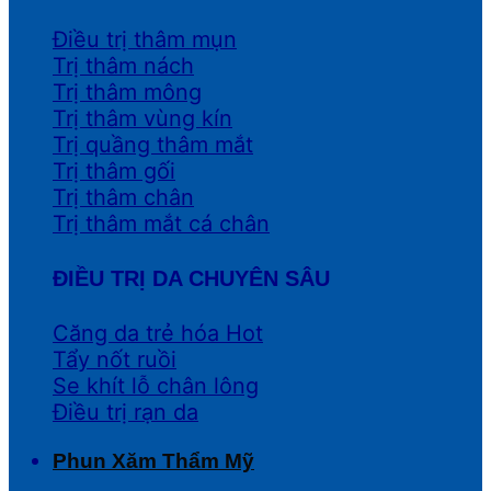
Điều trị thâm mụn
Trị thâm nách
Trị thâm mông
Trị thâm vùng kín
Trị quầng thâm mắt
Trị thâm gối
Trị thâm chân
Trị thâm mắt cá chân
ĐIỀU TRỊ DA CHUYÊN SÂU
Căng da trẻ hóa
Tẩy nốt ruồi
Se khít lỗ chân lông
Điều trị rạn da
Phun Xăm Thẩm Mỹ