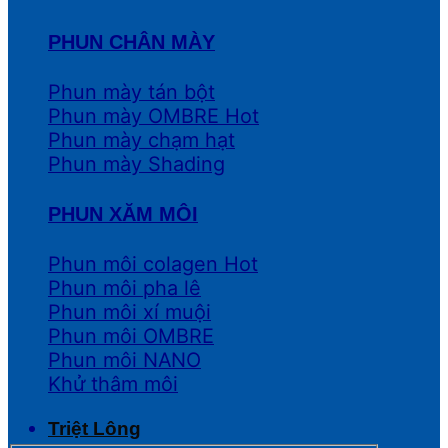
PHUN CHÂN MÀY
Phun mày tán bột
Phun mày OMBRE
Phun mày chạm hạt
Phun mày Shading
PHUN XĂM MÔI
Phun môi colagen
Phun môi pha lê
Phun môi xí muội
Phun môi OMBRE
Phun môi NANO
Khử thâm môi
Triệt Lông