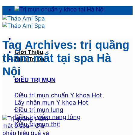
Skip
to
content
Tag Archives:
trị quầng
Giới Thiệu
thâm mắt tại spa Hà
Điều Trị Da
Nội
ĐIỀU TRỊ MỤN
Điều trị mụn chuẩn Y khoa
Lấy nhân mụn Y khoa
Điều trị mụn lưng
Điều trị viêm nang lông
Điều trị mụn thịt