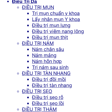
Điều Trị Da
ĐIỀU TRỊ MỤN
Trị mụn chuẩn y khoa
Lấy nhân mụn Y khoa
Điều trị mụn lưng
Điều trị viêm nang lông
Điều trị mụn thịt
ĐIỀU TRỊ NÁM
Nám chân sâu
Nám mảng
Nám hỗn hợp
Trị nám sau sinh
ĐIỀU TRỊ TÀN NHANG
Điều trị đồi mồi
Điều trị tàn nhang
ĐIỀU TRỊ SẸO
Điều trị sẹo rỗ
Điều trị sẹo lồi
ĐIỀU TRỊ THÂM