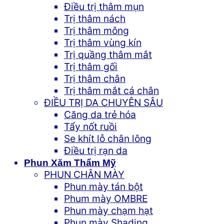
Điều trị thâm mụn
Trị thâm nách
Trị thâm mông
Trị thâm vùng kín
Trị quầng thâm mắt
Trị thâm gối
Trị thâm chân
Trị thâm mắt cá chân
ĐIỀU TRỊ DA CHUYÊN SÂU
Căng da trẻ hóa
Tẩy nốt ruồi
Se khít lỗ chân lông
Điều trị rạn da
Phun Xăm Thẩm Mỹ
PHUN CHÂN MÀY
Phun mày tán bột
Phum mày OMBRE
Phun mày chạm hạt
Phun mày Shading