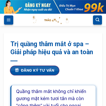
Skip
to
content
Trị quầng thâm mắt ở spa –
Giải pháp hiệu quả và an toàn
ĐĂNG KÝ TƯ VẤN
Quầng thâm mắt không chỉ khiến
gương mặt kém tươi tắn mà còn
“cộng thêm” vài tuổi cho ngoại