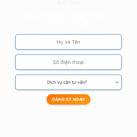
ĐỂ LẠI THÔNG TIN ĐỂ NHẬN TƯ
VẤN VÀ ƯU ĐÃI