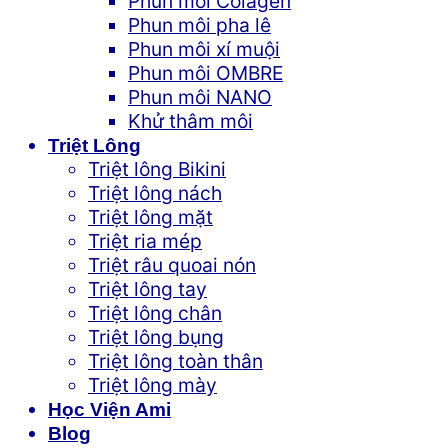
Phun môi Colagen
Phun môi pha lê
Phun môi xí muội
Phun môi OMBRE
Phun môi NANO
Khử thâm môi
Triệt Lông
Triệt lông Bikini
Triệt lông nách
Triệt lông mặt
Triệt ria mép
Triệt râu quoai nón
Triệt lông tay
Triệt lông chân
Triệt lông bụng
Triệt lông toàn thân
Triệt lông mày
Học Viện Ami
Blog