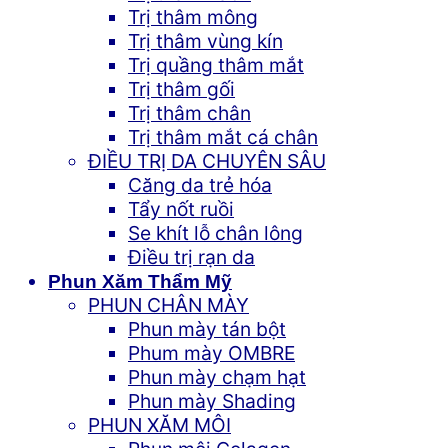
Trị thâm mông
Trị thâm vùng kín
Trị quầng thâm mắt
Trị thâm gối
Trị thâm chân
Trị thâm mắt cá chân
ĐIỀU TRỊ DA CHUYÊN SÂU
Căng da trẻ hóa
Tẩy nốt ruồi
Se khít lỗ chân lông
Điều trị rạn da
Phun Xăm Thẩm Mỹ
PHUN CHÂN MÀY
Phun mày tán bột
Phum mày OMBRE
Phun mày chạm hạt
Phun mày Shading
PHUN XĂM MÔI