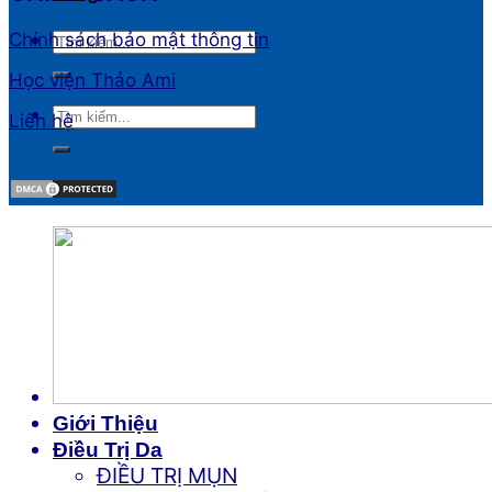
Chính sách bảo mật thông tin
Học viện Thảo Ami
Liên hệ
Giới Thiệu
Điều Trị Da
ĐIỀU TRỊ MỤN