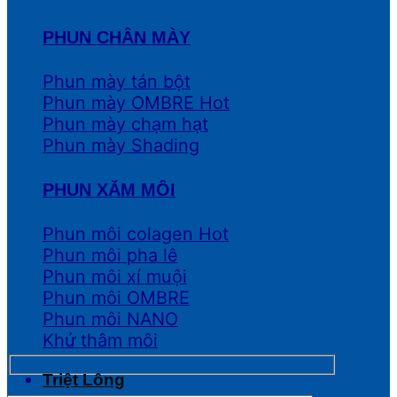
PHUN CHÂN MÀY
Phun mày tán bột
Phun mày OMBRE
Phun mày chạm hạt
Phun mày Shading
PHUN XĂM MÔI
Phun môi colagen
Phun môi pha lê
Phun môi xí muội
Phun môi OMBRE
Phun môi NANO
Khử thâm môi
Triệt Lông