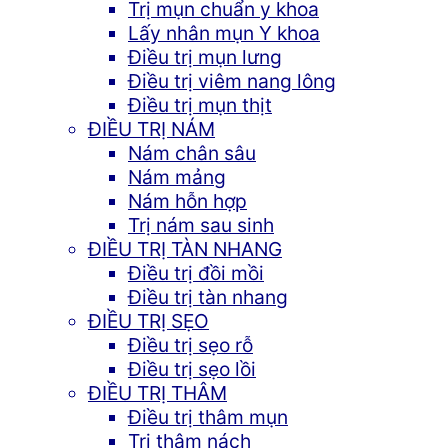
Trị mụn chuẩn y khoa
Lấy nhân mụn Y khoa
Điều trị mụn lưng
Điều trị viêm nang lông
Điều trị mụn thịt
ĐIỀU TRỊ NÁM
Nám chân sâu
Nám mảng
Nám hỗn hợp
Trị nám sau sinh
ĐIỀU TRỊ TÀN NHANG
Điều trị đồi mồi
Điều trị tàn nhang
ĐIỀU TRỊ SẸO
Điều trị sẹo rỗ
Điều trị sẹo lồi
ĐIỀU TRỊ THÂM
Điều trị thâm mụn
Trị thâm nách