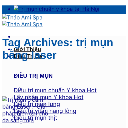
Skip
to
content
Tag Archives:
trị mụn
Giới Thiệu
bằng laser
Điều Trị Da
ĐIỀU TRỊ MỤN
Điều trị mụn chuẩn Y khoa
Lấy nhân mụn Y khoa
Điều trị mụn lưng
Điều trị viêm nang lông
Điều trị mụn thịt