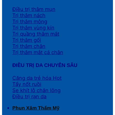
Điều trị thâm mụn
Trị thâm nách
Trị thâm mông
Trị thâm vùng kín
Trị quầng thâm mắt
Trị thâm gối
Trị thâm chân
Trị thâm mắt cá chân
ĐIỀU TRỊ DA CHUYÊN SÂU
Căng da trẻ hóa
Tẩy nốt ruồi
Se khít lỗ chân lông
Điều trị rạn da
Phun Xăm Thẩm Mỹ