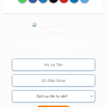
ĐỂ LẠI THÔNG TIN ĐỂ NHẬN TƯ
VẤN VÀ ƯU ĐÃI