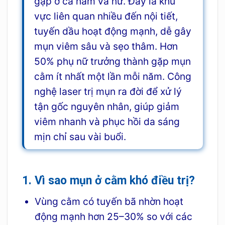
gặp ở cả nam và nữ. Đây là khu
vực liên quan nhiều đến nội tiết,
tuyến dầu hoạt động mạnh, dễ gây
mụn viêm sâu và sẹo thâm. Hơn
50% phụ nữ trưởng thành gặp mụn
cằm ít nhất một lần mỗi năm. Công
nghệ laser trị mụn ra đời để xử lý
tận gốc nguyên nhân, giúp giảm
viêm nhanh và phục hồi da sáng
mịn chỉ sau vài buổi.
1. Vì sao mụn ở cằm khó điều trị?
Vùng cằm có tuyến bã nhờn hoạt
động mạnh hơn 25–30% so với các