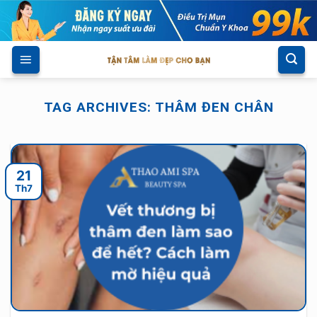
Skip
to
content
TAG ARCHIVES:
THÂM ĐEN CHÂN
21
Th7