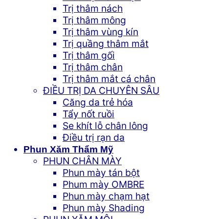
Trị thâm nách
Trị thâm mông
Trị thâm vùng kín
Trị quầng thâm mắt
Trị thâm gối
Trị thâm chân
Trị thâm mắt cá chân
ĐIỀU TRỊ DA CHUYÊN SÂU
Căng da trẻ hóa
Tẩy nốt ruồi
Se khít lỗ chân lông
Điều trị rạn da
Phun Xăm Thẩm Mỹ
PHUN CHÂN MÀY
Phun mày tán bột
Phum mày OMBRE
Phun mày chạm hạt
Phun mày Shading