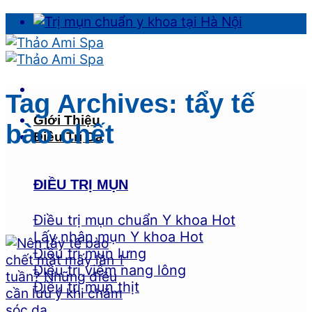
Skip
to
content
Tag Archives:
tẩy tế
Giới Thiệu
bào chết
Điều Trị Da
ĐIỀU TRỊ MỤN
Điều trị mụn chuẩn Y khoa
Lấy nhân mụn Y khoa
Điều trị mụn lưng
Điều trị viêm nang lông
Điều trị mụn thịt