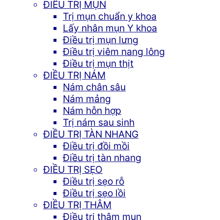
ĐIỀU TRỊ MỤN
Trị mụn chuẩn y khoa
Lấy nhân mụn Y khoa
Điều trị mụn lưng
Điều trị viêm nang lông
Điều trị mụn thịt
ĐIỀU TRỊ NÁM
Nám chân sâu
Nám mảng
Nám hỗn hợp
Trị nám sau sinh
ĐIỀU TRỊ TÀN NHANG
Điều trị đồi mồi
Điều trị tàn nhang
ĐIỀU TRỊ SẸO
Điều trị sẹo rỗ
Điều trị sẹo lồi
ĐIỀU TRỊ THÂM
Điều trị thâm mụn