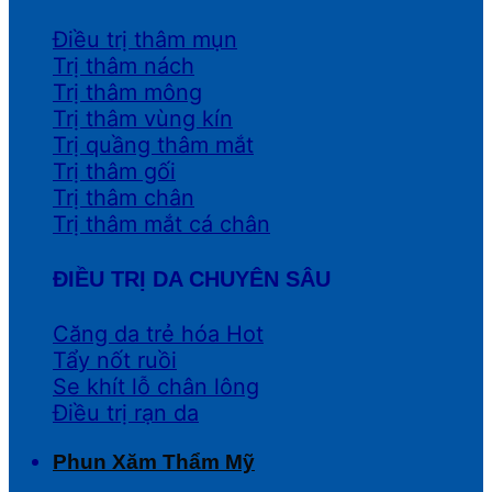
Điều trị thâm mụn
Trị thâm nách
Trị thâm mông
Trị thâm vùng kín
Trị quầng thâm mắt
Trị thâm gối
Trị thâm chân
Trị thâm mắt cá chân
ĐIỀU TRỊ DA CHUYÊN SÂU
Căng da trẻ hóa
Tẩy nốt ruồi
Se khít lỗ chân lông
Điều trị rạn da
Phun Xăm Thẩm Mỹ