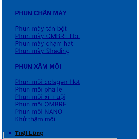
PHUN CHÂN MÀY
Phun mày tán bột
Phun mày OMBRE
Phun mày chạm hạt
Phun mày Shading
PHUN XĂM MÔI
Phun môi colagen
Phun môi pha lê
Phun môi xí muội
Phun môi OMBRE
Phun môi NANO
Khử thâm môi
Triệt Lông