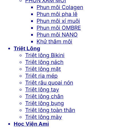
PHUN XĂM MÔI
Phun môi Colagen
Phun môi pha lê
Phun môi xí muội
Phun môi OMBRE
Phun môi NANO
Khử thâm môi
Triệt Lông
Triệt lông Bikini
Triệt lông nách
Triệt lông mặt
Triệt ria mép
Triệt râu quoai nón
Triệt lông tay
Triệt lông chân
Triệt lông bụng
Triệt lông toàn thân
Triệt lông mày
Học Viện Ami