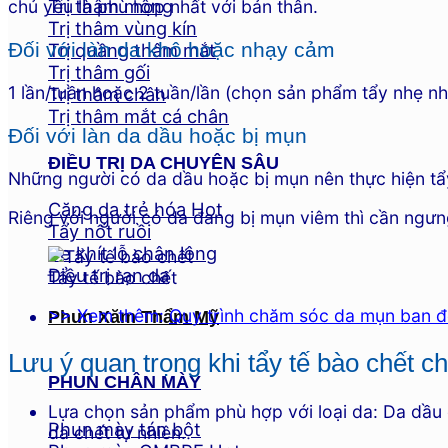
Trị thâm mông
chủ yếu là phù hợp nhất với bản thân.
Trị thâm vùng kín
Đối với làn da khô hoặc nhạy cảm
Trị quầng thâm mắt
Trị thâm gối
1 lần/tuần hoặc 2 tuần/lần (chọn sản phẩm tẩy nhẹ n
Trị thâm chân
Trị thâm mắt cá chân
Đối với làn da dầu hoặc bị mụn
ĐIỀU TRỊ DA CHUYÊN SÂU
Những người có da dầu hoặc bị mụn nên thực hiện tẩy
Căng da trẻ hóa
Riêng với người có da đang bị mụn viêm thì cần ngưn
Tẩy nốt ruồi
Se khít lỗ chân lông
Điều trị rạn da
Tẩy tế bào chết
>> Xem thêm:
Quy trình chăm sóc da mụn ban 
Phun Xăm Thẩm Mỹ
Lưu ý quan trọng khi tẩy tế bào chết 
PHUN CHÂN MÀY
Lựa chọn sản phẩm phù hợp với loại da: Da dầu
Phun mày tán bột
da chết tự nhiên.