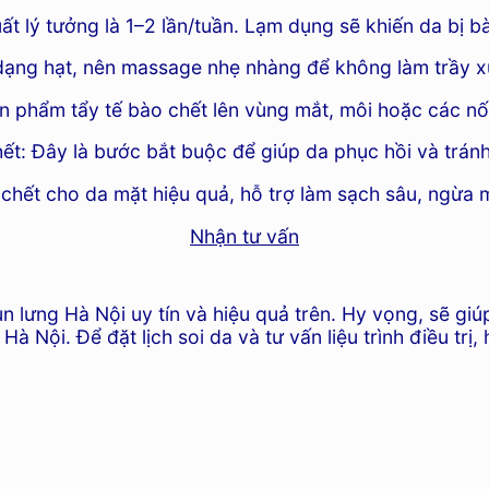
t lý tưởng là 1–2 lần/tuần. Lạm dụng sẽ khiến da bị b
 dạng hạt, nên massage nhẹ nhàng để không làm trầy 
 phẩm tẩy tế bào chết lên vùng mắt, môi hoặc các nố
: Đây là bước bắt buộc để giúp da phục hồi và tránh t
o chết cho da mặt hiệu quả, hỗ trợ làm sạch sâu, ngừa
Nhận tư vấn
mụn lưng Hà Nội uy tín và hiệu quả trên. Hy vọng, sẽ g
Hà Nội. Để đặt lịch soi da và tư vấn liệu trình điều trị,