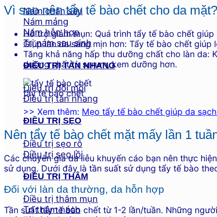
Vì sao nên tẩy tế bào chết cho da mặt
Nám chân sâu
Nám mảng
Nám hỗn hợp
Hỗ trợ giảm mụn: Quá trình tẩy tế bào chết giú
Trị nám sau sinh
Giúp làn da sáng mịn hơn: Tẩy tế bào chết giúp l
Tăng khả năng hấp thu dưỡng chất cho làn da: K
dưỡng chất từ serum, kem dưỡng hơn.
ĐIỀU TRỊ TÀN NHANG
Điều trị đồi mồi
tẩy tế bào chết
Điều trị tàn nhang
>> Xem thêm:
Mẹo tẩy tế bào chết giúp da sạc
ĐIỀU TRỊ SẸO
Nên tẩy tế bào chết mặt mấy lần 1 tuầ
Điều trị sẹo rỗ
Điều trị sẹo lồi
Các chuyên gia da liễu khuyến cáo bạn nên thực hiện
sử dụng. Dưới đây là tần suất sử dụng tẩy tế bào the
ĐIỀU TRỊ THÂM
Đối với làn da thường, da hỗn hợp
Điều trị thâm mụn
Trị thâm nách
Tần suất tẩy tế bào chết từ 1-2 lần/tuần. Những ngườ