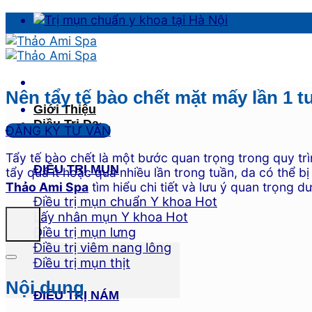
Skip
to
content
Nên tẩy tế bào chết mặt mấy lần 1 
Giới Thiệu
Điều Trị Da
ĐĂNG KÝ TƯ VẤN
Tẩy tế bào chết là một bước quan trọng trong quy trìn
ĐIỀU TRỊ MỤN
tẩy quá ít hoặc quá nhiều lần trong tuần, da có thể
Thảo Ami Spa
tìm hiểu chi tiết và lưu ý quan trọng d
Điều trị mụn chuẩn Y khoa
Lấy nhân mụn Y khoa
Điều trị mụn lưng
Điều trị viêm nang lông
Điều trị mụn thịt
Nội dung
ĐIỀU TRỊ NÁM