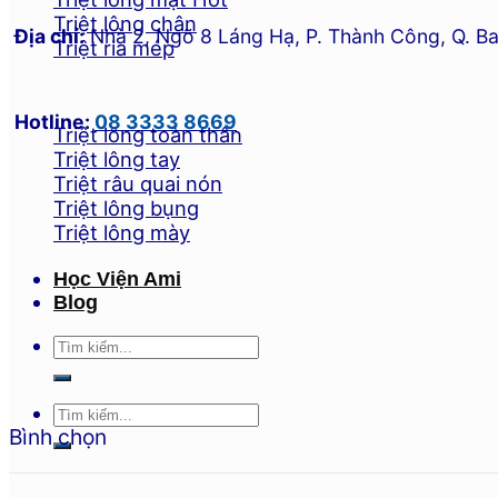
Triệt lông chân
Địa chỉ:
Nhà 2, Ngõ 8 Láng Hạ, P. Thành Công, Q. Ba
Triệt ria mép
Hotline:
08 3333 8669
Triệt lông toàn thân
Triệt lông tay
Triệt râu quai nón
Triệt lông bụng
Triệt lông mày
Học Viện Ami
Blog
Bình chọn