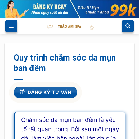
Skip
to
content
Quy trình chăm sóc da mụn
ban đêm
ĐĂNG KÝ TƯ VẤN
Chăm sóc da mụn ban đêm là yếu
tố rất quan trọng. Bởi sau một ngày
dài làm việc bên ngoài, làn da của