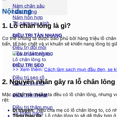
Nám chân sâu
Nội dung
Nám mảng
Nám hỗn hợp
Trị nám sau sinh
1. Lỗ chân lông là gì?
ĐIỀU TRỊ TÀN NHANG
Cơ thể chúng ta được bao phủ bởi hàng triệu lỗ chân
bẩn, tế bào chết và vi khuẩn sẽ khiến nang lông bị g
Điều trị đồi mồi
Điều trị tàn nhang
Lỗ chân lông to
ĐIỀU TRỊ SẸO
>> Xem thêm:
Cách làm sạch mụn đầu đen, se khí
Điều trị sẹo rỗ
2. Nguyên nhân gây ra lỗ chân lông
Điều trị sẹo lồi
Mặc dù tất cả chúng ta đều có lỗ chân lông, nhưng vớ
ĐIỀU TRỊ THÂM
rệt:
Điều trị thâm mụn
Di truyền:
Nếu cha mẹ có lỗ chân lông to, có nhi
Trị thâm nách
Tông màu da:
Lỗ chân lông to sẽ dễ thấy hơn ở