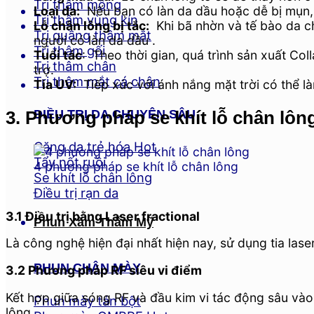
Trị thâm mông
Loại da:
Nếu bạn có làn da dầu hoặc dễ bị mụn, 
Trị thâm vùng kín
Lỗ chân lông bị tắc:
Khi bã nhờn và tế bào da chế
Trị quầng thâm mắt
người có làn da dầu .
Trị thâm gối
Tuổi tác
: Theo thời gian, quá trình sản xuất Col
Trị thâm chân
trợ.
Trị thâm mắt cá chân
Tia UV:
Tiếp xúc với ánh nắng mặt trời có thể là
ĐIỀU TRỊ DA CHUYÊN SÂU
3. Phương pháp se khít lỗ chân lôn
Căng da trẻ hóa
Tẩy nốt ruồi
4 phương pháp se khít lỗ chân lông
Se khít lỗ chân lông
Điều trị rạn da
3.1 Điều trị bằng Laser fractional
Phun Xăm Thẩm Mỹ
Là công nghệ hiện đại nhất hiện nay, sử dụng tia laser
PHUN CHÂN MÀY
3.2 Phương pháp RF siêu vi điểm
Kết hợp giữa sóng RF và đầu kim vi tác động sâu vào t
Phun mày tán bột
lông.