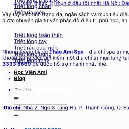
>> Xem thêm:
Trị mụn ở đâu tốt nhất Hà Nội: Đán
Triệt lông chân
Triệt ria mép
Vậy tuỳ vào tình trạng da, ngân sách và mục tiêu đi
được chuyên gia tư vấn phác đồ điều trị phù hợp, an 
Triệt lông toàn thân
Triệt lông tay
Triệt râu quai nón
Những thông tin về
Thảo Ami Spa
– địa chỉ spa trị 
Triệt lông bụng
khoăn trong việc tìm kiếm một địa chỉ trị mụn lưng tại 
Triệt lông mày
3333 8669
để được hỗ trợ nhanh nhất nhé.
Học Viện Ami
Blog
THÔNG TIN LIÊN HỆ
Địa chỉ:
Nhà 2, Ngõ 8 Láng Hạ, P. Thành Công, Q. Ba