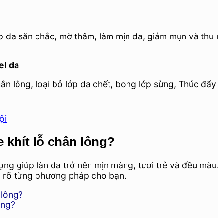
 giúp da săn chắc, mờ thâm, làm mịn da, giảm mụn và th
el da
ân lông, loại bỏ lớp da chết, bong lớp sừng, Thúc đẩy
ội
 khít lỗ chân lông?
rọng giúp làn da trở nên mịn màng, tươi trẻ và đều m
 rõ từng phương pháp cho bạn.
ông?