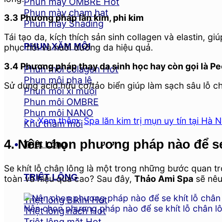
Phun mày OMBRE
Phun mày chạm hạt
3.3 Phương pháp lăn kim, phi kim
Phun mày Shading
Tái tạo da, kích thích sản sinh collagen và elastin,
PHUN XĂM MÔI
phục hồi và nuôi dưỡng da hiệu quả.
3.4 Phương pháp thay da sinh học hay còn gọi là Pe
Phun môi colagen
Phun môi pha lê
Sử dụng acid hữu cơ/tảo biển giúp làm sạch sâu lỗ ch
Phun môi xí muội
Phun môi OMBRE
Phun môi NANO
>> Xem thêm:
Spa lăn kim trị mụn uy tín tại Hà N
Khử thâm môi
4. Nên chọn phương pháp nào để se
Triệt Lông
Se khít lỗ chân lông là một trong những bước quan t
TRIỆT LÔNG
toàn và hiệu quả cao? Sau đây,
Thảo Ami Spa
sẽ nêu
Triệt lông Bikini
Nên chọn phương pháp nào để se khít lỗ chân l
Triệt lông nách
Triệt lông mặt