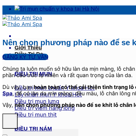
Skip
to
content
Nên chọn phương pháp nào để se kh
Giới Thiệu
Điều Trị Da
ĐĂNG KÝ TƯ VẤN
Chúng ta luôn muốn sở hữu làn da mịn màng, lỗ chân 
ĐIỀU TRỊ MỤN
phần cấu trúc tự nhiên và rất quan trọng của làn da.
Dù vậy, bạn
hoàn toàn có thể cải thiện tình trạng lỗ
Điều trị mụn chuẩn Y khoa
Spa
, để có làn da mịn màng, đều màu, lỗ chân lông n
Lấy nhân mụn Y khoa
Điều trị mụn lưng
Vậy,
nên chọn phương pháp nào để se khít lỗ chân l
Điều trị viêm nang lông
Điều trị mụn thịt
ĐIỀU TRỊ NÁM