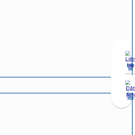
Liên
hệ
Đặt
lịch