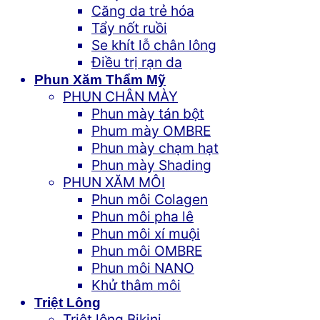
Căng da trẻ hóa
Tẩy nốt ruồi
Se khít lỗ chân lông
Điều trị rạn da
Phun Xăm Thẩm Mỹ
PHUN CHÂN MÀY
Phun mày tán bột
Phum mày OMBRE
Phun mày chạm hạt
Phun mày Shading
PHUN XĂM MÔI
Phun môi Colagen
Phun môi pha lê
Phun môi xí muội
Phun môi OMBRE
Phun môi NANO
Khử thâm môi
Triệt Lông
Triệt lông Bikini