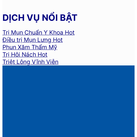
DỊCH VỤ NỔI BẬT
Trị Mụn Chuẩn Y Khoa
Điều trị Mụn Lưng
Phun Xăm Thẩm Mỹ
Trị Hôi Nách
Triệt Lông Vĩnh Viễn