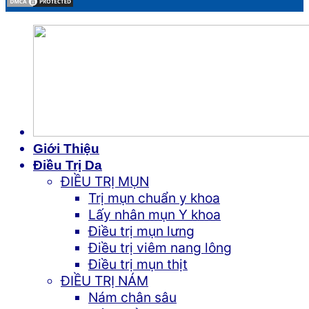
Giới Thiệu
Điều Trị Da
ĐIỀU TRỊ MỤN
Trị mụn chuẩn y khoa
Lấy nhân mụn Y khoa
Điều trị mụn lưng
Điều trị viêm nang lông
Điều trị mụn thịt
ĐIỀU TRỊ NÁM
Nám chân sâu