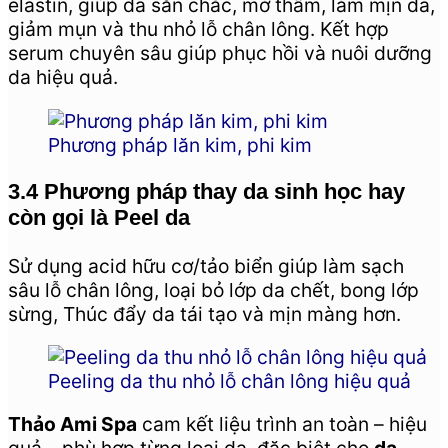
elastin, giúp da săn chắc, mờ thâm, làm mịn da,
giảm mụn và thu nhỏ lỗ chân lông. Kết hợp
serum chuyên sâu giúp phục hồi và nuôi dưỡng
da hiệu quả.
Phương pháp lăn kim, phi kim
3.4 Phương pháp thay da sinh học hay
còn gọi là Peel da
Sử dụng acid hữu cơ/tảo biển giúp làm sạch
sâu lỗ chân lông, loại bỏ lớp da chết, bong lớp
sừng, Thúc đẩy da tái tạo và mịn màng hơn.
Peeling da thu nhỏ lỗ chân lông hiệu quả
Thảo Ami Spa
cam kết liệu trình an toàn – hiệu
quả – phù hợp từng loại da, đặc biệt cho
da