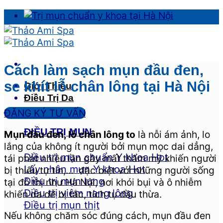
Skip
to
content
Cách làm sạch mụn đầu đen,
se khít lỗ chân lông tại Hà Nội
Giới Thiệu
Điều Trị Da
ĐĂNG KÝ TƯ VẤN
ĐIỀU TRỊ MỤN
Mụn đầu đen, lỗ chân lông to
là nỗi ám ảnh, lo
lắng của không ít người bởi mụn mọc dai dẳng,
Điều trị mụn chuẩn Y khoa
tái phát nhiều lần gây mất thẩm mỹ khiến người
Lấy nhân mụn Y khoa
bị thiếu tự tin,… đặc biệt với những người sống
Điều trị mụn lưng
tại đô thị như Hà Nội, nơi khói bụi và ô nhiễm
Điều trị viêm nang lông
khiến da dễ bị tắc, tích tụ dầu thừa.
Điều trị mụn thịt
Nếu không chăm sóc đúng cách, mụn đầu đen