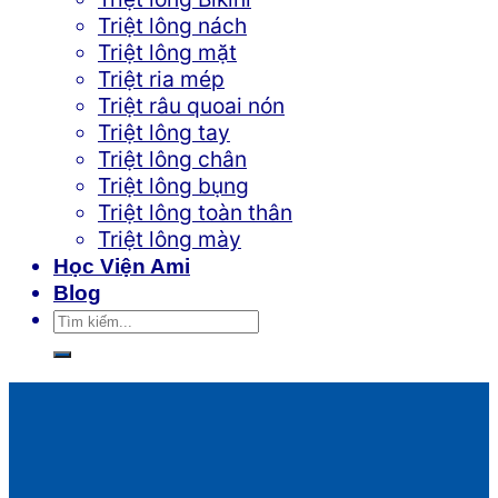
Triệt lông nách
Triệt lông mặt
Triệt ria mép
Triệt râu quoai nón
Triệt lông tay
Triệt lông chân
Triệt lông bụng
Triệt lông toàn thân
Triệt lông mày
Học Viện Ami
Blog