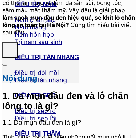
có thể lan rộng và làm da sần sùi, bong tóc,
ĐIỀU TRỊ NÁM
sậm màu mất thẩm mỹ.
Vậy đâu là giải pháp
làm sạch mụn đầu đen hiệu quả, se khít lỗ chân
Nám chân sâu
lông an toàn tại Hà Nội?
Cùng tìm hiểu bài viết
Nám mảng
sau đây.
Nám hỗn hợp
Trị nám sau sinh
ĐIỀU TRỊ TÀN NHANG
Điều trị đồi mồi
Nội dung
Điều trị tàn nhang
1. Da mụn đầu đen và lỗ chân
ĐIỀU TRỊ SẸO
lông to là gì?
Điều trị sẹo rỗ
Điều trị sẹo lồi
1.1 Da mụn đầu đen là gì?
ĐIỀU TRỊ THÂM
Tình trạng da xuất hiện những nốt mụn nhỏ li ti