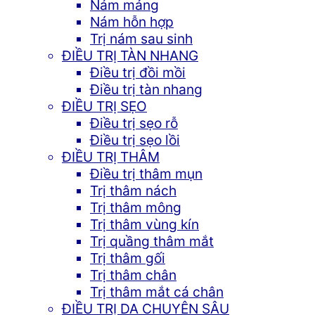
Nám mảng
Nám hỗn hợp
Trị nám sau sinh
ĐIỀU TRỊ TÀN NHANG
Điều trị đồi mồi
Điều trị tàn nhang
ĐIỀU TRỊ SẸO
Điều trị sẹo rỗ
Điều trị sẹo lồi
ĐIỀU TRỊ THÂM
Điều trị thâm mụn
Trị thâm nách
Trị thâm mông
Trị thâm vùng kín
Trị quầng thâm mắt
Trị thâm gối
Trị thâm chân
Trị thâm mắt cá chân
ĐIỀU TRỊ DA CHUYÊN SÂU