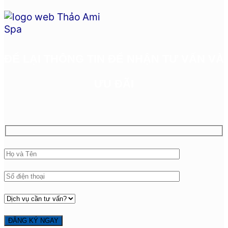
ĐỂ LẠI THÔNG TIN ĐỂ NHẬN TƯ VẤN VÀ
ƯU ĐÃI