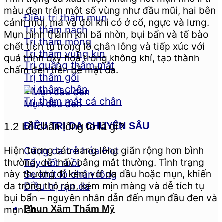
màu đen trên một số vùng như đầu mũi, hai bên
Điều trị thâm mụn
cánh mũi, má và đôi khi có ở cổ, ngực và lưng.
Trị thâm nách
Mụn hình thành khi bã nhờn, bụi bẩn và tế bào
Trị thâm mông
chết tích tụ trong lỗ chân lông và tiếp xúc với
Trị thâm vùng kín
quá trình oxy hoá trong không khí, tạo thành
Trị quầng thâm mắt
chấm đen trên bề mặt da.
Trị thâm gối
Trị thâm chân
Trị thâm mắt cá chân
Mụn đầu đen
ĐIỀU TRỊ DA CHUYÊN SÂU
1.2 Lỗ chân lông to là gì?
Hiện tượng các nang lông giãn rộng hơn bình
Căng da trẻ hóa
thường, dễ thấy bằng mắt thường. Tình trạng
Tẩy nốt ruồi
này thường đi kèm với da dầu hoặc mụn, khiến
Se khít lỗ chân lông
da trông thô ráp, kém mịn màng và dễ tích tụ
Điều trị rạn da
bụi bẩn – nguyên nhân dẫn đến mụn đầu đen và
Phun Xăm Thẩm Mỹ
mụn ẩn.