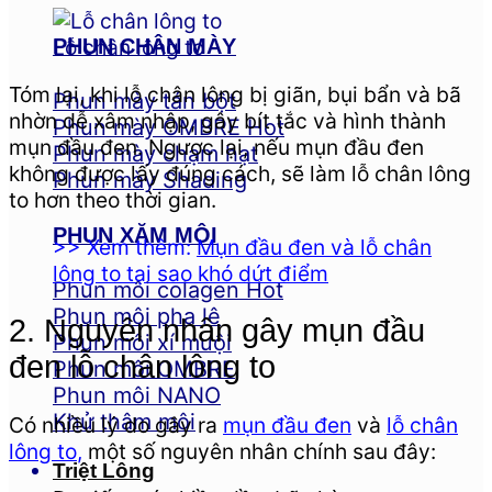
Lỗ chân lông to
PHUN CHÂN MÀY
Tóm lại, khi lỗ chân lông bị giãn, bụi bẩn và bã
Phun mày tán bột
nhờn dễ xâm nhập, gây bít tắc và hình thành
Phun mày OMBRE
mụn đầu đen. Ngược lại, nếu mụn đầu đen
Phun mày chạm hạt
không được lấy đúng cách, sẽ làm lỗ chân lông
Phun mày Shading
to hơn theo thời gian.
PHUN XĂM MÔI
>> Xem thêm:
Mụn đầu đen và lỗ chân
lông to tại sao khó dứt điểm
Phun môi colagen
Phun môi pha lê
2. Nguyên nhân gây mụn đầu
Phun môi xí muội
đen lỗ chân lông to
Phun môi OMBRE
Phun môi NANO
Khử thâm môi
Có nhiều lý do gây ra
mụn đầu đen
và
lỗ chân
lông to
,
một số nguyên nhân chính sau đây:
Triệt Lông