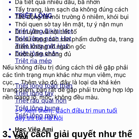
Da tiết quá nhiều dầu, bã nhờn
Tẩy trang, làm sạch da không đúng cách
TRIỆT LÔNG
Tác động từ môi trường ô nhiễm, khói bụi
Thói quen sờ tay lên mặt, tự ý nặn mụn
Triệt lông Bikini
Di truyền và nội tiết tố
Triệt lông nách
Do sử dụng các sản phẩm dưỡng da, trang
Triệt lông mặt
điểm không rõ nguồn gốc
Triệt lông chân
Dưỡng ẩm không đủ
Triệt ria mép
Nếu không điều trị đúng cách thì dễ gặp phải
các tình trạng mụn khác như mụn viêm, mục
cục,… Thêm vào đó, đây là loại da khá kén
Triệt lông toàn thân
trang điểm, bạn rất dễ gặp phải trường hợp lớp
Triệt lông tay
nền loang lổ, mốc, không đều màu.
Triệt râu quai nón
Triệt lông bụng
>> Xem thêm:
Cách điều trị mụn tuổi
Triệt lông mày
dậy thì tại Hà Nội
Học Viện Ami
3. Vậy cách giải quyết như thế
Blog