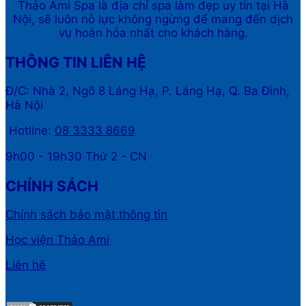
Thảo Ami Spa là địa chỉ spa làm đẹp uy tín tại Hà
Nội, sẽ luôn nỗ lực không ngừng để mang đến dịch
vụ hoàn hỏa nhất cho khách hàng.
THÔNG TIN LIÊN HỆ
Đ/C: Nhà 2, Ngõ 8 Láng Hạ, P. Láng Hạ, Q. Ba Đình,
Hà Nội
Hotline:
08 3333 8669
9h00 - 19h30 Thứ 2 - CN
CHÍNH SÁCH
Chính sách bảo mật thông tin
Học viện Thảo Ami
Liên hệ