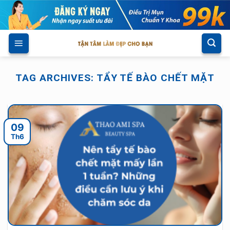
Skip
to
content
TAG ARCHIVES:
TẨY TẾ BÀO CHẾT MẶT
09
Th6