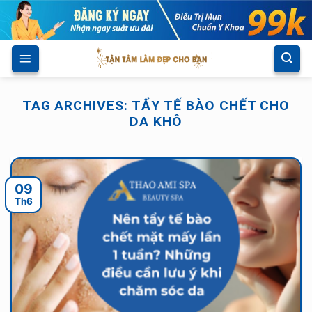
Skip
to
content
TAG ARCHIVES:
TẨY TẾ BÀO CHẾT CHO
DA KHÔ
09
Th6