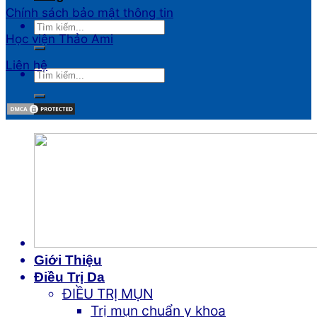
Chính sách bảo mật thông tin
Học viện Thảo Ami
Liên hệ
Giới Thiệu
Điều Trị Da
ĐIỀU TRỊ MỤN
Trị mụn chuẩn y khoa