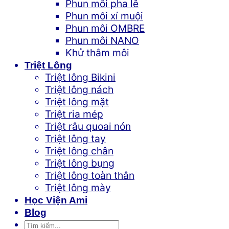
Phun môi pha lê
Phun môi xí muội
Phun môi OMBRE
Phun môi NANO
Khử thâm môi
Triệt Lông
Triệt lông Bikini
Triệt lông nách
Triệt lông mặt
Triệt ria mép
Triệt râu quoai nón
Triệt lông tay
Triệt lông chân
Triệt lông bụng
Triệt lông toàn thân
Triệt lông mày
Học Viện Ami
Blog