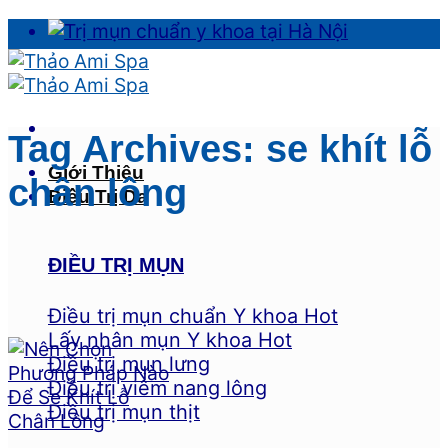
Skip
to
content
Tag Archives:
se khít lỗ
Giới Thiệu
chân lông
Điều Trị Da
ĐIỀU TRỊ MỤN
Điều trị mụn chuẩn Y khoa
Lấy nhân mụn Y khoa
Điều trị mụn lưng
Điều trị viêm nang lông
Điều trị mụn thịt