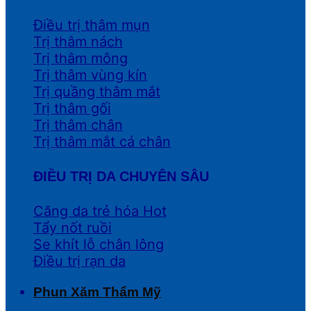
Điều trị thâm mụn
Trị thâm nách
Trị thâm mông
Trị thâm vùng kín
Trị quầng thâm mắt
Trị thâm gối
Trị thâm chân
Trị thâm mắt cá chân
ĐIỀU TRỊ DA CHUYÊN SÂU
Căng da trẻ hóa
Tẩy nốt ruồi
Se khít lỗ chân lông
Điều trị rạn da
Phun Xăm Thẩm Mỹ