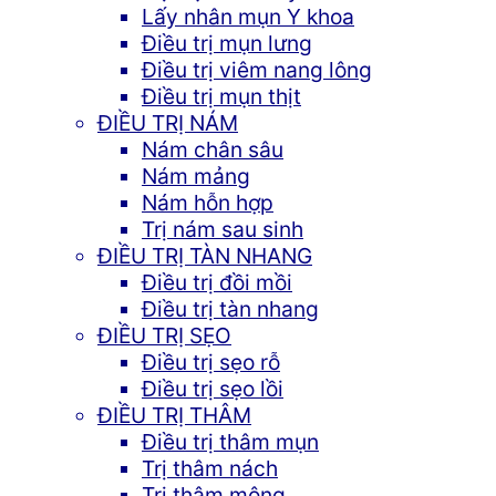
Lấy nhân mụn Y khoa
Điều trị mụn lưng
Điều trị viêm nang lông
Điều trị mụn thịt
ĐIỀU TRỊ NÁM
Nám chân sâu
Nám mảng
Nám hỗn hợp
Trị nám sau sinh
ĐIỀU TRỊ TÀN NHANG
Điều trị đồi mồi
Điều trị tàn nhang
ĐIỀU TRỊ SẸO
Điều trị sẹo rỗ
Điều trị sẹo lồi
ĐIỀU TRỊ THÂM
Điều trị thâm mụn
Trị thâm nách
Trị thâm mông