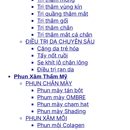
Trị thâm vùng kín
Trị quầng thâm mắt
Trị thâm gối
Trị thâm chân
Trị thâm mắt cá chân
ĐIỀU TRỊ DA CHUYÊN SÂU
Căng da trẻ hóa
Tẩy nốt ruồi
Se khít lỗ chân lông
Điều trị rạn da
Phun Xăm Thẩm Mỹ
PHUN CHÂN MÀY
Phun mày tán bột
Phum mày OMBRE
Phun mày chạm hạt
Phun mày Shading
PHUN XĂM MÔI
Phun môi Colagen