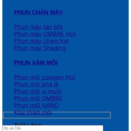
PHUN CHÂN MÀY
Phun mày tán bột
Phun mày OMBRE
Phun mày chạm hạt
Phun mày Shading
PHUN XĂM MÔI
Phun môi colagen
Phun môi pha lê
Phun môi xí muội
Phun môi OMBRE
Phun môi NANO
Khử thâm môi
Triệt Lông