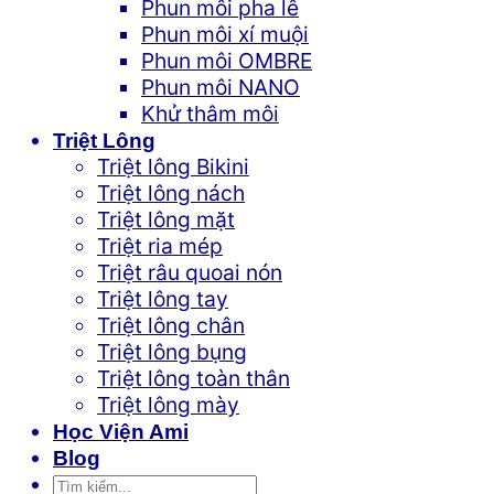
Phun môi pha lê
Phun môi xí muội
Phun môi OMBRE
Phun môi NANO
Khử thâm môi
Triệt Lông
Triệt lông Bikini
Triệt lông nách
Triệt lông mặt
Triệt ria mép
Triệt râu quoai nón
Triệt lông tay
Triệt lông chân
Triệt lông bụng
Triệt lông toàn thân
Triệt lông mày
Học Viện Ami
Blog