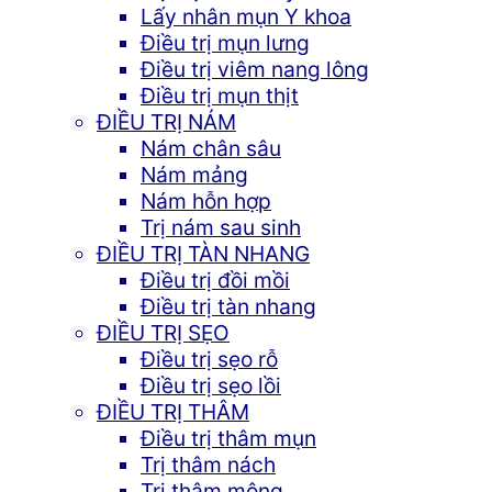
Lấy nhân mụn Y khoa
Điều trị mụn lưng
Điều trị viêm nang lông
Điều trị mụn thịt
ĐIỀU TRỊ NÁM
Nám chân sâu
Nám mảng
Nám hỗn hợp
Trị nám sau sinh
ĐIỀU TRỊ TÀN NHANG
Điều trị đồi mồi
Điều trị tàn nhang
ĐIỀU TRỊ SẸO
Điều trị sẹo rỗ
Điều trị sẹo lồi
ĐIỀU TRỊ THÂM
Điều trị thâm mụn
Trị thâm nách
Trị thâm mông