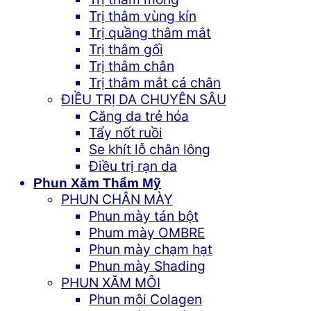
Trị thâm vùng kín
Trị quầng thâm mắt
Trị thâm gối
Trị thâm chân
Trị thâm mắt cá chân
ĐIỀU TRỊ DA CHUYÊN SÂU
Căng da trẻ hóa
Tẩy nốt ruồi
Se khít lỗ chân lông
Điều trị rạn da
Phun Xăm Thẩm Mỹ
PHUN CHÂN MÀY
Phun mày tán bột
Phum mày OMBRE
Phun mày chạm hạt
Phun mày Shading
PHUN XĂM MÔI
Phun môi Colagen