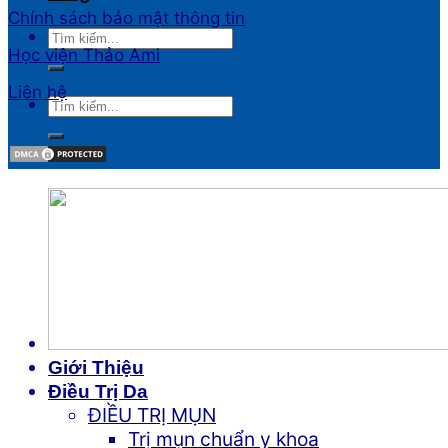
Chính sách bảo mật thông tin
Học viện Thảo Ami
Liên hệ
Giới Thiệu
Điều Trị Da
ĐIỀU TRỊ MỤN
Trị mụn chuẩn y khoa