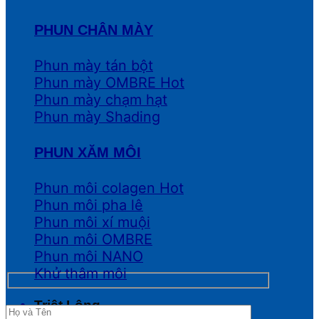
PHUN CHÂN MÀY
Phun mày tán bột
Phun mày OMBRE
Phun mày chạm hạt
Phun mày Shading
PHUN XĂM MÔI
Phun môi colagen
Phun môi pha lê
Phun môi xí muội
Phun môi OMBRE
Phun môi NANO
Khử thâm môi
Triệt Lông