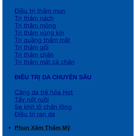
Điều trị thâm mụn
Trị thâm nách
Trị thâm mông
Trị thâm vùng kín
Trị quầng thâm mắt
Trị thâm gối
Trị thâm chân
Trị thâm mắt cá chân
ĐIỀU TRỊ DA CHUYÊN SÂU
Căng da trẻ hóa
Tẩy nốt ruồi
Se khít lỗ chân lông
Điều trị rạn da
Phun Xăm Thẩm Mỹ