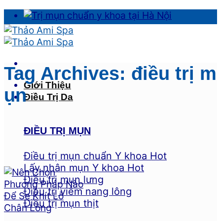
Skip
to
content
Tag Archives:
điều trị m
Giới Thiệu
ụn
Điều Trị Da
ĐIỀU TRỊ MỤN
Điều trị mụn chuẩn Y khoa
Lấy nhân mụn Y khoa
Điều trị mụn lưng
Điều trị viêm nang lông
Điều trị mụn thịt