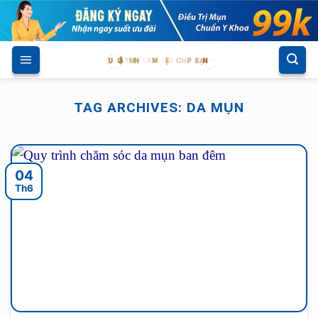
Skip
to
content
TAG ARCHIVES:
DA MỤN
04
Th6