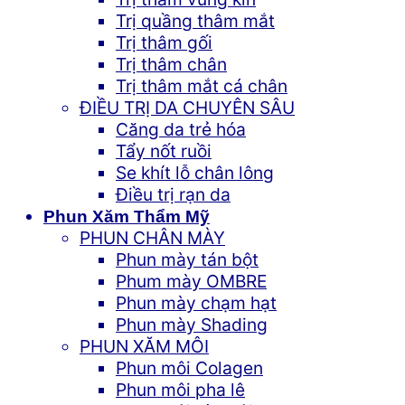
Trị quầng thâm mắt
Trị thâm gối
Trị thâm chân
Trị thâm mắt cá chân
ĐIỀU TRỊ DA CHUYÊN SÂU
Căng da trẻ hóa
Tẩy nốt ruồi
Se khít lỗ chân lông
Điều trị rạn da
Phun Xăm Thẩm Mỹ
PHUN CHÂN MÀY
Phun mày tán bột
Phum mày OMBRE
Phun mày chạm hạt
Phun mày Shading
PHUN XĂM MÔI
Phun môi Colagen
Phun môi pha lê