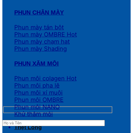
PHUN CHÂN MÀY
Phun mày tán bột
Phun mày OMBRE
Phun mày chạm hạt
Phun mày Shading
PHUN XĂM MÔI
Phun môi colagen
Phun môi pha lê
Phun môi xí muội
Phun môi OMBRE
Phun môi NANO
Khử thâm môi
Triệt Lông