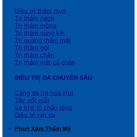
Điều trị thâm mụn
Trị thâm nách
Trị thâm mông
Trị thâm vùng kín
Trị quầng thâm mắt
Trị thâm gối
Trị thâm chân
Trị thâm mắt cá chân
ĐIỀU TRỊ DA CHUYÊN SÂU
Căng da trẻ hóa
Tẩy nốt ruồi
Se khít lỗ chân lông
Điều trị rạn da
Phun Xăm Thẩm Mỹ