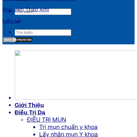
Học viện Thảo Ami
Liên hệ
Giới Thiệu
Điều Trị Da
ĐIỀU TRỊ MỤN
Trị mụn chuẩn y khoa
Lấy nhân mụn Y khoa