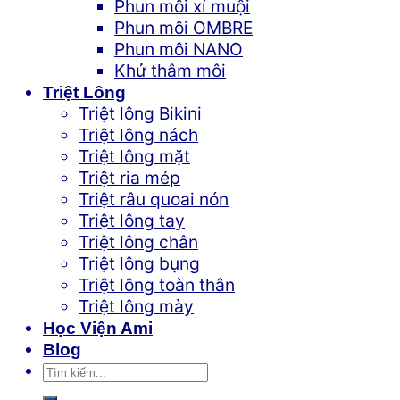
Phun môi xí muội
Phun môi OMBRE
Phun môi NANO
Khử thâm môi
Triệt Lông
Triệt lông Bikini
Triệt lông nách
Triệt lông mặt
Triệt ria mép
Triệt râu quoai nón
Triệt lông tay
Triệt lông chân
Triệt lông bụng
Triệt lông toàn thân
Triệt lông mày
Học Viện Ami
Blog