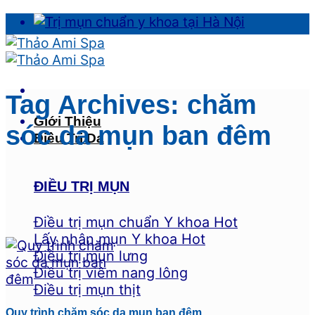
Skip
to
content
Tag Archives:
chăm
Giới Thiệu
sóc da mụn ban đêm
Điều Trị Da
ĐIỀU TRỊ MỤN
Điều trị mụn chuẩn Y khoa
Lấy nhân mụn Y khoa
Điều trị mụn lưng
Điều trị viêm nang lông
Điều trị mụn thịt
Quy trình chăm sóc da mụn ban đêm