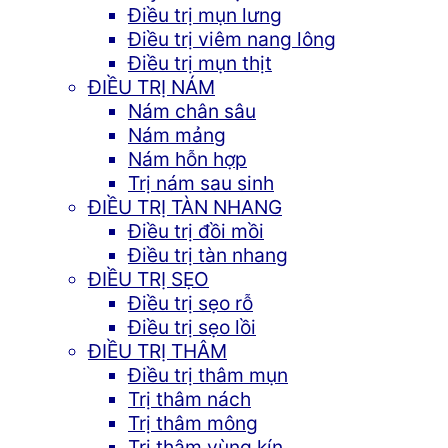
Điều trị mụn lưng
Điều trị viêm nang lông
Điều trị mụn thịt
ĐIỀU TRỊ NÁM
Nám chân sâu
Nám mảng
Nám hỗn hợp
Trị nám sau sinh
ĐIỀU TRỊ TÀN NHANG
Điều trị đồi mồi
Điều trị tàn nhang
ĐIỀU TRỊ SẸO
Điều trị sẹo rỗ
Điều trị sẹo lồi
ĐIỀU TRỊ THÂM
Điều trị thâm mụn
Trị thâm nách
Trị thâm mông
Trị thâm vùng kín