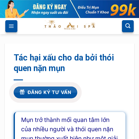
Skip
to
content
Tác hại xấu cho da bởi thói
quen nặn mụn
ĐĂNG KÝ TƯ VẤN
Mụn trở thành mối quan tâm lớn
của nhiều người và thói quen nặn
mụn thường xuất hiện như một giải