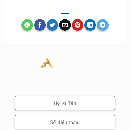
ĐỂ LẠI THÔNG TIN ĐỂ NHẬN TƯ
VẤN VÀ ƯU ĐÃI