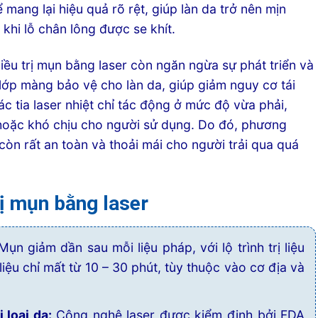
mang lại hiệu quả rõ rệt, giúp làn da trở nên mịn
 khi lỗ chân lông được se khít.
điều trị mụn bằng laser còn ngăn ngừa sự phát triển và
lớp màng bảo vệ cho làn da, giúp giảm nguy cơ tái
c tia laser nhiệt chỉ tác động ở mức độ vừa phải,
hoặc khó chịu cho người sử dụng. Do đó, phương
òn rất an toàn và thoải mái cho người trải qua quá
rị mụn bằng laser
ụn giảm dần sau mỗi liệu pháp, với lộ trình trị liệu
ị liệu chỉ mất từ 10 – 30 phút, tùy thuộc vào cơ địa và
 loại da:
Công nghệ laser được kiểm định bởi FDA