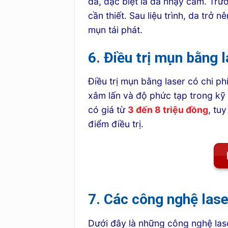
da, đặc biệt là da nhạy cảm. Trướ
cần thiết. Sau liệu trình, da trở
mụn tái phát.
6. Điều trị mụn bằng l
Điều trị mụn bằng laser có chi p
xâm lấn và độ phức tạp trong kỹ t
có giá từ
3 đến 8 triệu đồng
, tu
điểm điều trị.
7. Các công nghệ lase
Dưới đây là những công nghệ lase