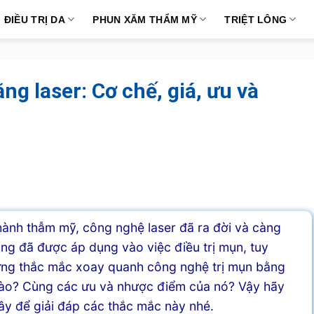
ĐIỀU TRỊ DA
PHUN XĂM THẨM MỸ
TRIỆT LÔNG
ằng laser: Cơ chế, giá, ưu và
hành thẫm mỹ, công nghệ laser đã ra đời và càng
ũng đã được áp dụng vào việc điều trị mụn, tuy
ững thắc mắc xoay quanh công nghệ trị mụn bằng
 nào? Cùng các ưu và nhược điểm của nó? Vậy hãy
ây để giải đáp các thắc mắc này nhé.