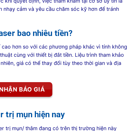
c khi quyết định, việc thăm khám tại cơ sở uy tín là
 nên nhạy cảm và yêu cầu chăm sóc kỹ hơn để tránh
aser bao nhiêu tiền?
hí cao hơn so với các phương pháp khác vì tính không
huật cùng với thiết bị đắt tiền. Liệu trình tham khảo
y nhiên, giá có thể thay đổi tùy theo thời gian và địa
NHẬN BÁO GIÁ
r trị mụn hiện nay
r trị mụn/ thâm đang có trên thị trường hiện này