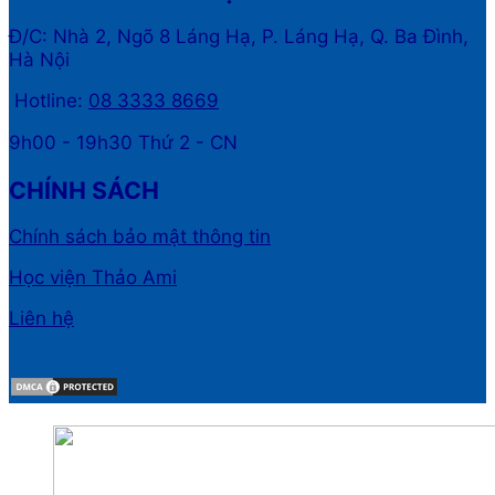
Đ/C: Nhà 2, Ngõ 8 Láng Hạ, P. Láng Hạ, Q. Ba Đình,
Hà Nội
Hotline:
08 3333 8669
9h00 - 19h30 Thứ 2 - CN
CHÍNH SÁCH
Chính sách bảo mật thông tin
Học viện Thảo Ami
Liên hệ