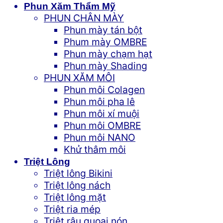
Phun Xăm Thẩm Mỹ
PHUN CHÂN MÀY
Phun mày tán bột
Phum mày OMBRE
Phun mày chạm hạt
Phun mày Shading
PHUN XĂM MÔI
Phun môi Colagen
Phun môi pha lê
Phun môi xí muội
Phun môi OMBRE
Phun môi NANO
Khử thâm môi
Triệt Lông
Triệt lông Bikini
Triệt lông nách
Triệt lông mặt
Triệt ria mép
Triệt râu quoai nón