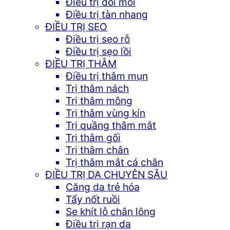
Điều trị đồi mồi
Điều trị tàn nhang
ĐIỀU TRỊ SẸO
Điều trị sẹo rỗ
Điều trị sẹo lồi
ĐIỀU TRỊ THÂM
Điều trị thâm mụn
Trị thâm nách
Trị thâm mông
Trị thâm vùng kín
Trị quầng thâm mắt
Trị thâm gối
Trị thâm chân
Trị thâm mắt cá chân
ĐIỀU TRỊ DA CHUYÊN SÂU
Căng da trẻ hóa
Tẩy nốt ruồi
Se khít lỗ chân lông
Điều trị rạn da