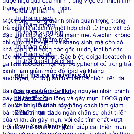
được hiệu quả của mình trong việc cải thiện tình
trạng da mụn và da nhờn.
Điều trị thâm mụn
Trị thâm nách
Một trong những thành phần quan trọng trong
Trị thâm mông
trà xanh là atechin, một hợp chất từ thực vật có
Trị thâm vùng kín
đặc tính chống oxi hóa mạnh mẽ. Atechin không
Trị quầng thâm mắt
chỉ giúp giảm viêm và kháng sinh, mà còn có
Trị thâm gối
khả năng tấn công các gốc tự do, loại bỏ các
Trị thâm chân
tác nhân gây ra mụn. Đặc biệt, epigallocatechin
Trị thâm mắt cá chân
gallate (EGCG), một loại polyphenol có trong trà
xanh, làm giảm mức độ lipid và kháng
ĐIỀU TRỊ DA CHUYÊN SÂU
androgen, từ đó giảm bài tiết bã nhờn trên da.
Bã nhờn là một trong những nguyên nhân chính
Căng da trẻ hóa
gây bít tắc lỗ chân lông và gây mụn. EGCG giúp
Tẩy nốt ruồi
điều chỉnh quá trình này bằng cách làm giảm
Se khít lỗ chân lông
bài tiết bã nhờn, từ đó ngăn chặn sự phát triển
Điều trị rạn da
của vi khuẩn gây mụn. Với các tính chất vượt
Phun Xăm Thẩm Mỹ
trội này, trà xanh không chỉ giúp cải thiện mụn