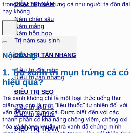
trong việc trị mụn trứng cá như người ta đồn đại
ĐIỀU TRỊ NÁM
hay không.
Nám chân sâu
Nám mảng
Nám hỗn hợp
Trị nám sau sinh
Nội dung
ĐIỀU TRỊ TÀN NHANG
Điều trị đồi mồi
1. Trà xanh trị mụn trứng cá có
Điều trị tàn nhang
hiệu quả?
ĐIỀU TRỊ SẸO
Trà xanh không chỉ là một loại thức uống thư
giãn mà còn là một “liều thuốc” tự nhiên đối với
Điều trị sẹo rỗ
vấn đề mụn trứng cá. Được biết đến với các
Điều trị sẹo lồi
thành phần có khả năng chống viêm, chống oxi
hóa và kháng khuẩn, trà xanh đã chứng minh
ĐIỀU TRỊ THÂM