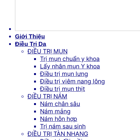
Giới Thiệu
Điều Trị Da
ĐIỀU TRỊ MỤN
Trị mụn chuẩn y khoa
Lấy nhân mụn Y khoa
Điều trị mụn lưng
Điều trị viêm nang lông
Điều trị mụn thịt
ĐIỀU TRỊ NÁM
Nám chân sâu
Nám mảng
Nám hỗn hợp
Trị nám sau sinh
ĐIỀU TRỊ TÀN NHANG