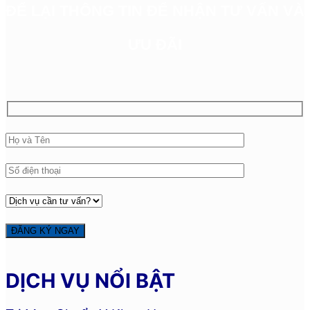
ĐỂ LẠI THÔNG TIN ĐỂ NHẬN TƯ VẤN VÀ
ƯU ĐÃI
DỊCH VỤ NỔI BẬT