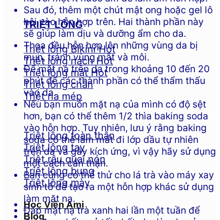
Sau đó, thêm một chút mật ong hoặc gel lô
hội vào hỗn hợp trên. Hai thành phần này
TRIỆT LÔNG
sẽ giúp làm dịu và dưỡng ẩm cho da.
Thoa đều hỗn hợp lên những vùng da bị
Triệt lông Bikini
mụn, tránh vùng mắt và môi.
Triệt lông nách
Để mặt nạ trên da trong khoảng 10 đến 20
Triệt lông mặt
phút để các thành phần có thể thẩm thấu
Triệt lông chân
vào da.
Triệt ria mép
Nếu bạn muốn mặt nạ của mình có độ sệt
hơn, bạn có thể thêm 1/2 thìa baking soda
vào hỗn hợp. Tuy nhiên, lưu ý rằng baking
Triệt lông toàn thân
soda có thể làm mất đi lớp dầu tự nhiên
Triệt lông tay
trên da và gây kích ứng, vì vậy hãy sử dụng
Triệt râu quai nón
một cách cẩn thận.
Triệt lông bụng
Bạn cũng có thể thử cho lá trà vào máy xay
Triệt lông mày
sinh tố để tạo ra một hỗn hợp khác sử dụng
làm mặt nạ.
Học Viện Ami
Đắp mặt nạ trà xanh hai lần một tuần để
Blog