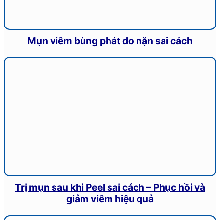
Mụn viêm bùng phát do nặn sai cách
Trị mụn sau khi Peel sai cách – Phục hồi và
giảm viêm hiệu quả