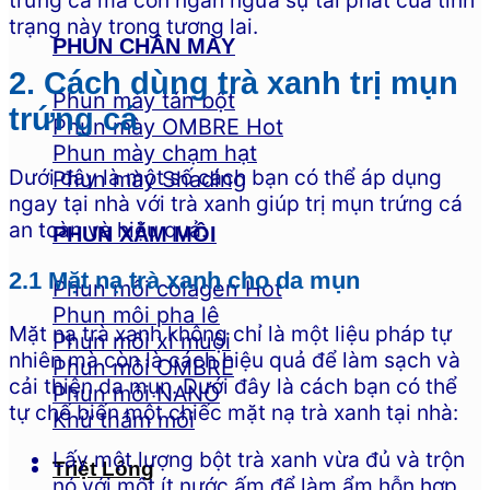
trứng cá mà còn ngăn ngừa sự tái phát của tình
trạng này trong tương lai.
PHUN CHÂN MÀY
2. Cách dùng trà xanh trị mụn
Phun mày tán bột
trứng cá
Phun mày OMBRE
Phun mày chạm hạt
Dưới đây là một số cách bạn có thể áp dụng
Phun mày Shading
ngay tại nhà với trà xanh giúp trị mụn trứng cá
an toàn và hiệu quả:
PHUN XĂM MÔI
2.1 Mặt nạ trà xanh cho da mụn
Phun môi colagen
Phun môi pha lê
Mặt nạ trà xanh không chỉ là một liệu pháp tự
Phun môi xí muội
nhiên mà còn là cách hiệu quả để làm sạch và
Phun môi OMBRE
cải thiện da mụn. Dưới đây là cách bạn có thể
Phun môi NANO
tự chế biến một chiếc mặt nạ trà xanh tại nhà:
Khử thâm môi
Lấy một lượng bột trà xanh vừa đủ và trộn
Triệt Lông
nó với một ít nước ấm để làm ẩm hỗn hợp.