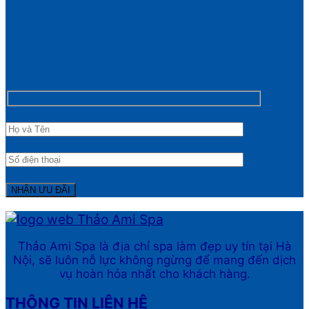
Thảo Ami Spa là địa chỉ spa làm đẹp uy tín tại Hà
Nội, sẽ luôn nỗ lực không ngừng để mang đến dịch
vụ hoàn hỏa nhất cho khách hàng.
THÔNG TIN LIÊN HỆ