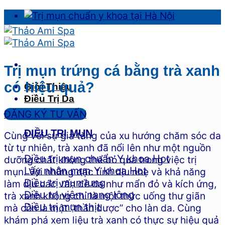
Skip
to
content
Trị mụn trứng cá bằng trà xanh
có hiệu quả?
Giới Thiệu
Điều Trị Da
ĐĂNG KÝ TƯ VẤN
ĐIỀU TRỊ MỤN
Cùng với sự gia tăng của xu hướng chăm sóc da
từ tự nhiên, trà xanh đã nổi lên như một nguồn
Điều trị mụn chuẩn Y khoa
dưỡng chất không thể bỏ qua trong việc trị
Lấy nhân mụn Y khoa
mụn. Với những đặc tính dịu nhẹ và khả năng
Điều trị mụn lưng
làm dịu các vấn đề da như mẩn đỏ và kích ứng,
Điều trị viêm nang lông
trà xanh không chỉ là một thức uống thư giãn
Điều trị mụn thịt
mà còn là một “thần dược” cho làn da. Cùng
khám phá xem liệu trà xanh có thực sự hiệu quả