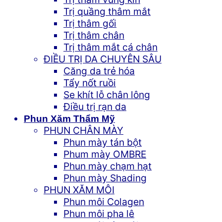
Trị quầng thâm mắt
Trị thâm gối
Trị thâm chân
Trị thâm mắt cá chân
ĐIỀU TRỊ DA CHUYÊN SÂU
Căng da trẻ hóa
Tẩy nốt ruồi
Se khít lỗ chân lông
Điều trị rạn da
Phun Xăm Thẩm Mỹ
PHUN CHÂN MÀY
Phun mày tán bột
Phum mày OMBRE
Phun mày chạm hạt
Phun mày Shading
PHUN XĂM MÔI
Phun môi Colagen
Phun môi pha lê