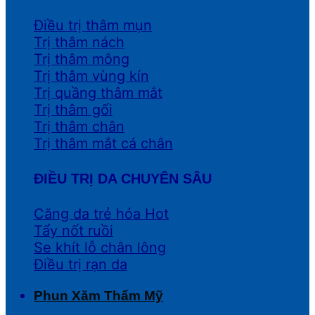
Điều trị thâm mụn
Trị thâm nách
Trị thâm mông
Trị thâm vùng kín
Trị quầng thâm mắt
Trị thâm gối
Trị thâm chân
Trị thâm mắt cá chân
ĐIỀU TRỊ DA CHUYÊN SÂU
Căng da trẻ hóa
Tẩy nốt ruồi
Se khít lỗ chân lông
Điều trị rạn da
Phun Xăm Thẩm Mỹ