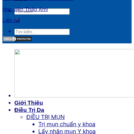
Học viện Thảo Ami
Liên hệ
Giới Thiệu
Điều Trị Da
ĐIỀU TRỊ MỤN
Trị mụn chuẩn y khoa
Lấy nhân mụn Y khoa