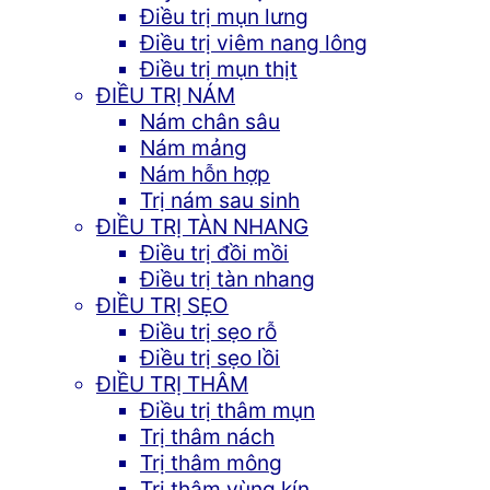
Điều trị mụn lưng
Điều trị viêm nang lông
Điều trị mụn thịt
ĐIỀU TRỊ NÁM
Nám chân sâu
Nám mảng
Nám hỗn hợp
Trị nám sau sinh
ĐIỀU TRỊ TÀN NHANG
Điều trị đồi mồi
Điều trị tàn nhang
ĐIỀU TRỊ SẸO
Điều trị sẹo rỗ
Điều trị sẹo lồi
ĐIỀU TRỊ THÂM
Điều trị thâm mụn
Trị thâm nách
Trị thâm mông
Trị thâm vùng kín