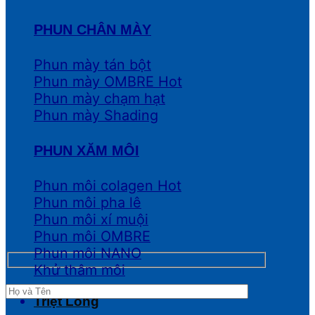
PHUN CHÂN MÀY
Phun mày tán bột
Phun mày OMBRE
Phun mày chạm hạt
Phun mày Shading
PHUN XĂM MÔI
Phun môi colagen
Phun môi pha lê
Phun môi xí muội
Phun môi OMBRE
Phun môi NANO
Khử thâm môi
Triệt Lông