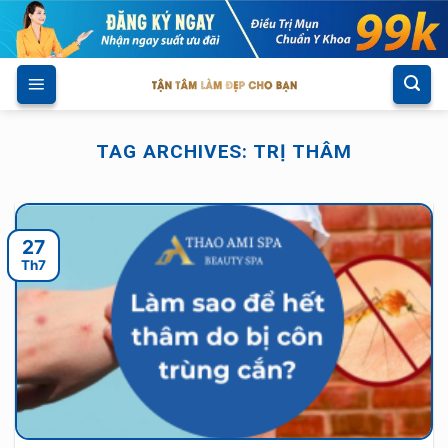
Skip
to
content
TAG ARCHIVES:
TRỊ THÂM
27
Th7