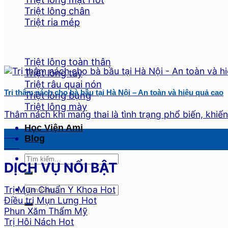
Triệt lông chân
Triệt ria mép
Triệt lông toàn thân
Triệt lông tay
Triệt râu quai nón
Trị thâm nách cho bà bầu tại Hà Nội – An toàn và hiệu quả cao
Triệt lông bụng
Triệt lông mày
Thâm nách khi mang thai là tình trạng phổ biến, khiến 
Học Viện Ami
03
Blog
Th7
DỊCH VỤ NỔI BẬT
Trị Mụn Chuẩn Y Khoa
Điều trị Mụn Lưng
Phun Xăm Thẩm Mỹ
Trị Hôi Nách