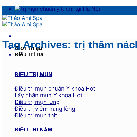
Skip
to
content
Tag Archives:
trị thâm nác
Giới Thiệu
Điều Trị Da
ĐIỀU TRỊ MỤN
Điều trị mụn chuẩn Y khoa
Lấy nhân mụn Y khoa
Điều trị mụn lưng
Điều trị viêm nang lông
Điều trị mụn thịt
ĐIỀU TRỊ NÁM