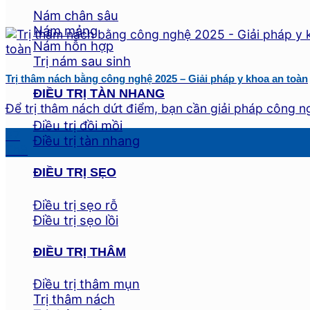
Nám chân sâu
Nám mảng
Nám hỗn hợp
Trị nám sau sinh
Trị thâm nách bằng công nghệ 2025 – Giải pháp y khoa an toàn
ĐIỀU TRỊ TÀN NHANG
Để trị thâm nách dứt điểm, bạn cần giải pháp công ngh
Điều trị đồi mồi
27
Điều trị tàn nhang
Th9
ĐIỀU TRỊ SẸO
Điều trị sẹo rỗ
Điều trị sẹo lồi
ĐIỀU TRỊ THÂM
Điều trị thâm mụn
Trị thâm nách