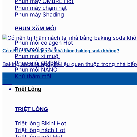
Phun mày OMBRE
Phun mày chạm hạt
Phun mày Shading
PHUN XĂM MÔI
Phun môi colagen
Phun môi pha lê
Có nên trị thâm nách tại nhà bằng baking soda không?
Phun môi xí muội
Phun môi OMBRE
Baking soda là nguyên liệu quen thuộc trong nhà bếp,
Phun môi NANO
13
Khử thâm môi
Th7
Triệt Lông
TRIỆT LÔNG
Triệt lông Bikini
Triệt lông nách
Triệt lông mặt