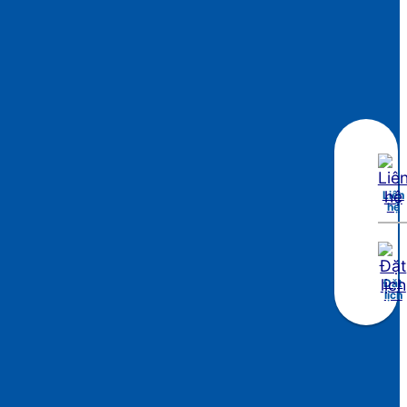
Liên
hệ
Đặt
lịch