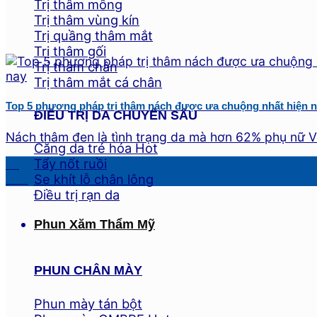
Trị thâm mông
Trị thâm vùng kín
Trị quầng thâm mắt
Trị thâm gối
Trị thâm chân
Trị thâm mắt cá chân
Top 5 phương pháp trị thâm nách được ưa chuộng nhất hiện 
ĐIỀU TRỊ DA CHUYÊN SÂU
Nách thâm đen là tình trạng da mà hơn 62% phụ nữ Vi
Căng da trẻ hóa
Tẩy nốt ruồi
18
Se khít lỗ chân lông
Th8
Điều trị rạn da
Phun Xăm Thẩm Mỹ
PHUN CHÂN MÀY
Phun mày tán bột