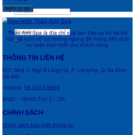
Thảo Ami Spa là địa chỉ spa làm đẹp uy tín tại Hà
Nội, sẽ luôn nỗ lực không ngừng để mang đến dịch
vụ hoàn hỏa nhất cho khách hàng.
THÔNG TIN LIÊN HỆ
Đ/C: Nhà 2, Ngõ 8 Láng Hạ, P. Láng Hạ, Q. Ba Đình,
Hà Nội
Hotline:
08 3333 8669
9h00 - 19h30 Thứ 2 - CN
CHÍNH SÁCH
Chính sách bảo mật thông tin