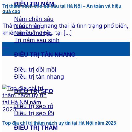
ĐIỀU TRỊ NÁM
Trị thâm nách cho bà bầu tại Hà Nội – An toàn và hiệu
quả cao
Nám chân sâu
Thâm nách khi mang thai là tình trạng phổ biến,
Nám mảng
khiến nhiều mẹ bầu tại [...]
Nám hỗn hợp
Trị nám sau sinh
03
Th7
ĐIỀU TRỊ TÀN NHANG
Điều trị đồi mồi
Điều trị tàn nhang
ĐIỀU TRỊ SẸO
Điều trị sẹo rỗ
Điều trị sẹo lồi
Top địa chỉ trị thâm nách uy tín tại Hà Nội năm 2025
ĐIỀU TRỊ THÂM