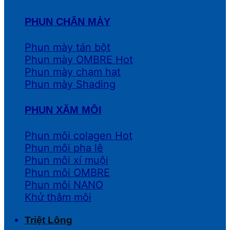
PHUN CHÂN MÀY
Phun mày tán bột
Phun mày OMBRE
Phun mày chạm hạt
Phun mày Shading
PHUN XĂM MÔI
Phun môi colagen
Phun môi pha lê
Phun môi xí muội
Phun môi OMBRE
Phun môi NANO
Khử thâm môi
Triệt Lông