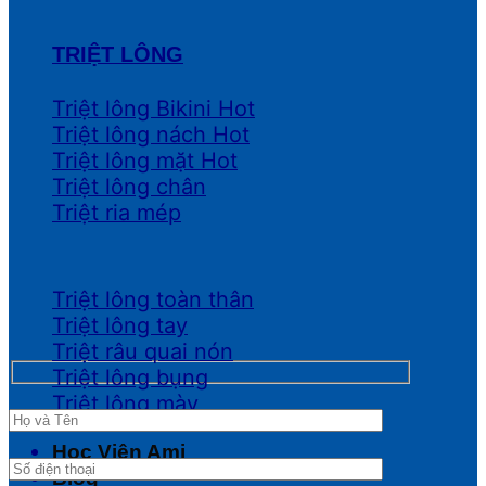
TRIỆT LÔNG
Triệt lông Bikini
Triệt lông nách
Triệt lông mặt
Triệt lông chân
Triệt ria mép
Triệt lông toàn thân
Triệt lông tay
Triệt râu quai nón
Triệt lông bụng
Triệt lông mày
Học Viện Ami
Blog