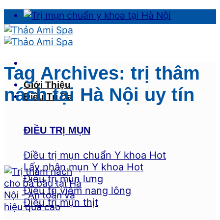
Skip
to
content
Tag Archives:
trị thâm
Giới Thiệu
nách tại Hà Nội uy tín
Điều Trị Da
ĐIỀU TRỊ MỤN
Điều trị mụn chuẩn Y khoa
Lấy nhân mụn Y khoa
Điều trị mụn lưng
Điều trị viêm nang lông
Điều trị mụn thịt