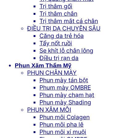
Trị thâm gối
Trị thâm chân
Trị thâm mắt cá chân
ĐIỀU TRỊ DA CHUYÊN SÂU
Căng da trẻ hóa
Tẩy nốt ruồi
Se khít lỗ chân lông
Điều trị rạn da
Phun Xăm Thẩm Mỹ
PHUN CHÂN MÀY
Phun mày tán bột
Phum mày OMBRE
Phun mày chạm hạt
Phun mày Shading
PHUN XĂM MÔI
Phun môi Colagen
Phun môi pha lê
Phun môi xí muội