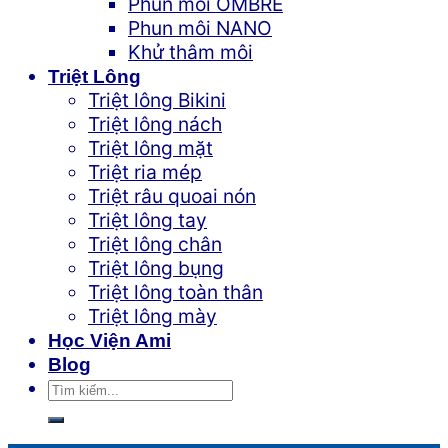
Phun môi OMBRE
Phun môi NANO
Khử thâm môi
Triệt Lông
Triệt lông Bikini
Triệt lông nách
Triệt lông mặt
Triệt ria mép
Triệt râu quoai nón
Triệt lông tay
Triệt lông chân
Triệt lông bụng
Triệt lông toàn thân
Triệt lông mày
Học Viện Ami
Blog