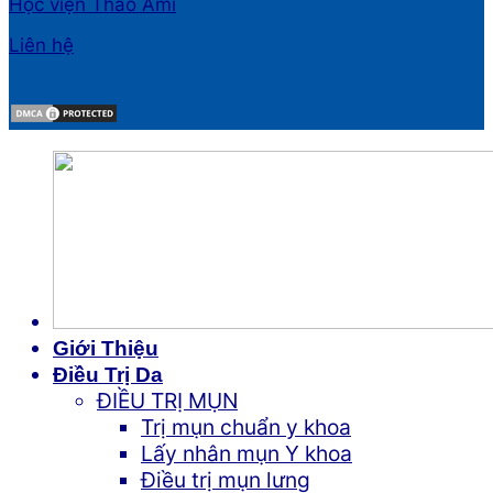
Học viện Thảo Ami
Liên hệ
Giới Thiệu
Điều Trị Da
ĐIỀU TRỊ MỤN
Trị mụn chuẩn y khoa
Lấy nhân mụn Y khoa
Điều trị mụn lưng