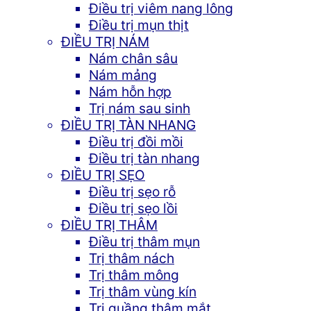
Điều trị viêm nang lông
Điều trị mụn thịt
ĐIỀU TRỊ NÁM
Nám chân sâu
Nám mảng
Nám hỗn hợp
Trị nám sau sinh
ĐIỀU TRỊ TÀN NHANG
Điều trị đồi mồi
Điều trị tàn nhang
ĐIỀU TRỊ SẸO
Điều trị sẹo rỗ
Điều trị sẹo lồi
ĐIỀU TRỊ THÂM
Điều trị thâm mụn
Trị thâm nách
Trị thâm mông
Trị thâm vùng kín
Trị quầng thâm mắt