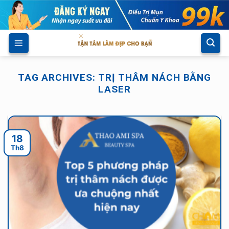
Skip
to
content
TAG ARCHIVES:
TRỊ THÂM NÁCH BẰNG
LASER
18
Th8