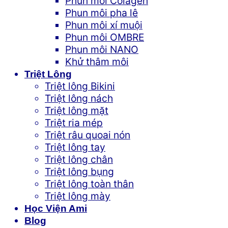
Phun môi Colagen
Phun môi pha lê
Phun môi xí muội
Phun môi OMBRE
Phun môi NANO
Khử thâm môi
Triệt Lông
Triệt lông Bikini
Triệt lông nách
Triệt lông mặt
Triệt ria mép
Triệt râu quoai nón
Triệt lông tay
Triệt lông chân
Triệt lông bụng
Triệt lông toàn thân
Triệt lông mày
Học Viện Ami
Blog