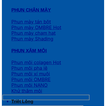
PHUN CHÂN MÀY
Phun mày tán bột
Phun mày OMBRE
Phun mày chạm hạt
Phun mày Shading
PHUN XĂM MÔI
Phun môi colagen
Phun môi pha lê
Phun môi xí muội
Phun môi OMBRE
Phun môi NANO
Khử thâm môi
Triệt Lông