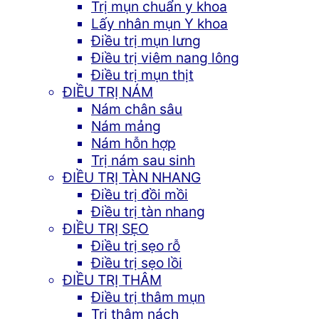
Trị mụn chuẩn y khoa
Lấy nhân mụn Y khoa
Điều trị mụn lưng
Điều trị viêm nang lông
Điều trị mụn thịt
ĐIỀU TRỊ NÁM
Nám chân sâu
Nám mảng
Nám hỗn hợp
Trị nám sau sinh
ĐIỀU TRỊ TÀN NHANG
Điều trị đồi mồi
Điều trị tàn nhang
ĐIỀU TRỊ SẸO
Điều trị sẹo rỗ
Điều trị sẹo lồi
ĐIỀU TRỊ THÂM
Điều trị thâm mụn
Trị thâm nách