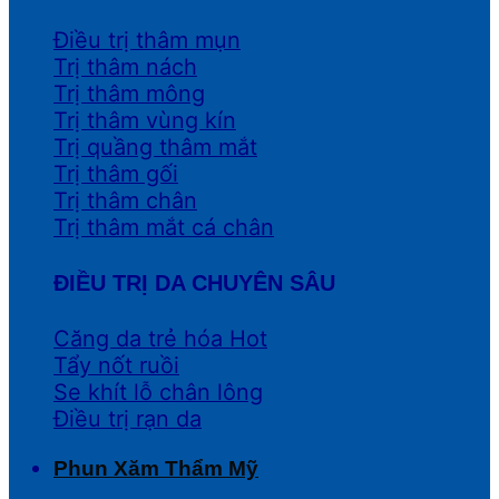
Điều trị thâm mụn
Trị thâm nách
Trị thâm mông
Trị thâm vùng kín
Trị quầng thâm mắt
Trị thâm gối
Trị thâm chân
Trị thâm mắt cá chân
ĐIỀU TRỊ DA CHUYÊN SÂU
Căng da trẻ hóa
Tẩy nốt ruồi
Se khít lỗ chân lông
Điều trị rạn da
Phun Xăm Thẩm Mỹ