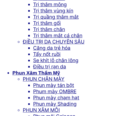
Trị thâm mông
Trị thâm vùng kín
Trị quầng thâm mắt
Trị thâm gối
Trị thâm chân
Trị thâm mắt cá chân
ĐIỀU TRỊ DA CHUYÊN SÂU
Căng da trẻ hóa
Tẩy nốt ruồi
Se khít lỗ chân lông
Điều trị rạn da
Phun Xăm Thẩm Mỹ
PHUN CHÂN MÀY
Phun mày tán bột
Phum mày OMBRE
Phun mày chạm hạt
Phun mày Shading
PHUN XĂM MÔI