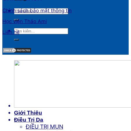
Chính sách bảo mật thông tin
Học viện Thảo Ami
Liên hệ
Giới Thiệu
Điều Trị Da
ĐIỀU TRỊ MỤN