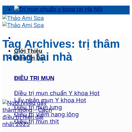
Skip
to
content
Tag Archives:
trị thâm
Giới Thiệu
mông tại nhà
Điều Trị Da
ĐIỀU TRỊ MỤN
Điều trị mụn chuẩn Y khoa
Lấy nhân mụn Y khoa
Điều trị mụn lưng
Điều trị viêm nang lông
Điều trị mụn thịt