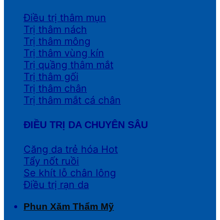
Điều trị thâm mụn
Trị thâm nách
Trị thâm mông
Trị thâm vùng kín
Trị quầng thâm mắt
Trị thâm gối
Trị thâm chân
Trị thâm mắt cá chân
ĐIỀU TRỊ DA CHUYÊN SÂU
Căng da trẻ hóa
Tẩy nốt ruồi
Se khít lỗ chân lông
Điều trị rạn da
Phun Xăm Thẩm Mỹ