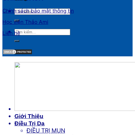
Chính sách bảo mật thông tin
Học viện Thảo Ami
Liên hệ
Giới Thiệu
Điều Trị Da
ĐIỀU TRỊ MỤN