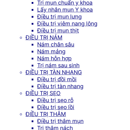
Trị mụn chuẩn y khoa
Lấy nhân mụn Y khoa
Điều trị mụn lưng
Điều trị viêm nang lông
Điều trị mụn thịt
ĐIỀU TRỊ NÁM
Nám chân sâu
Nám mảng
Nám hỗn hợp
Trị nám sau sinh
ĐIỀU TRỊ TÀN NHANG
Điều trị đồi mồi
Điều trị tàn nhang
ĐIỀU TRỊ SẸO
Điều trị sẹo rỗ
Điều trị sẹo lồi
ĐIỀU TRỊ THÂM
Điều trị thâm mụn
Trị thâm nách