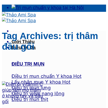
Skip
to
content
Tag Archives:
trị thâm
Giới Thiệu
đầu gối
Điều Trị Da
ĐIỀU TRỊ MỤN
Điều trị mụn chuẩn Y khoa
Lấy nhân mụn Y khoa
Điều trị mụn lưng
Điều trị viêm nang lông
Điều trị mụn thịt