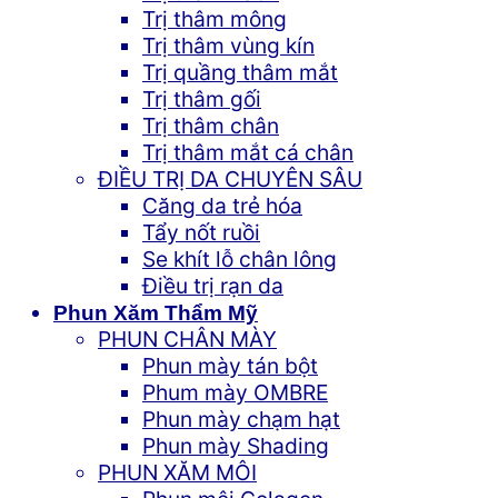
Trị thâm mông
Trị thâm vùng kín
Trị quầng thâm mắt
Trị thâm gối
Trị thâm chân
Trị thâm mắt cá chân
ĐIỀU TRỊ DA CHUYÊN SÂU
Căng da trẻ hóa
Tẩy nốt ruồi
Se khít lỗ chân lông
Điều trị rạn da
Phun Xăm Thẩm Mỹ
PHUN CHÂN MÀY
Phun mày tán bột
Phum mày OMBRE
Phun mày chạm hạt
Phun mày Shading
PHUN XĂM MÔI