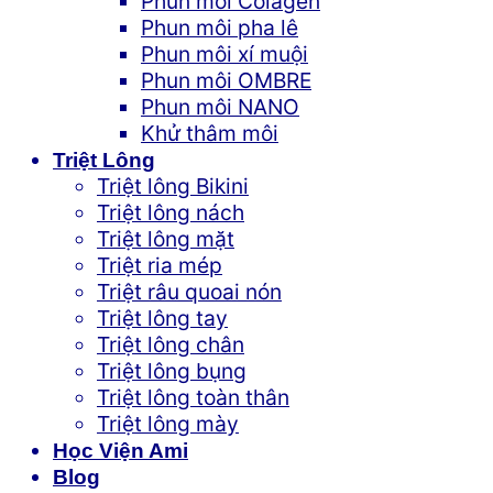
Phun môi Colagen
Phun môi pha lê
Phun môi xí muội
Phun môi OMBRE
Phun môi NANO
Khử thâm môi
Triệt Lông
Triệt lông Bikini
Triệt lông nách
Triệt lông mặt
Triệt ria mép
Triệt râu quoai nón
Triệt lông tay
Triệt lông chân
Triệt lông bụng
Triệt lông toàn thân
Triệt lông mày
Học Viện Ami
Blog