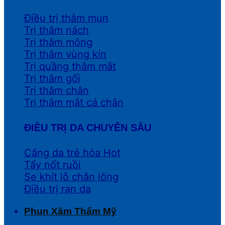
Điều trị thâm mụn
Trị thâm nách
Trị thâm mông
Trị thâm vùng kín
Trị quầng thâm mắt
Trị thâm gối
Trị thâm chân
Trị thâm mắt cá chân
ĐIỀU TRỊ DA CHUYÊN SÂU
Căng da trẻ hóa
Tẩy nốt ruồi
Se khít lỗ chân lông
Điều trị rạn da
Phun Xăm Thẩm Mỹ