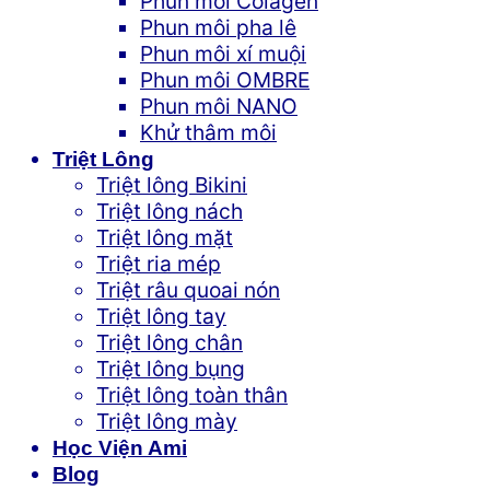
Phun môi Colagen
Phun môi pha lê
Phun môi xí muội
Phun môi OMBRE
Phun môi NANO
Khử thâm môi
Triệt Lông
Triệt lông Bikini
Triệt lông nách
Triệt lông mặt
Triệt ria mép
Triệt râu quoai nón
Triệt lông tay
Triệt lông chân
Triệt lông bụng
Triệt lông toàn thân
Triệt lông mày
Học Viện Ami
Blog