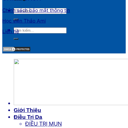
Chính sách bảo mật thông tin
Học viện Thảo Ami
Liên hệ
Giới Thiệu
Điều Trị Da
ĐIỀU TRỊ MỤN