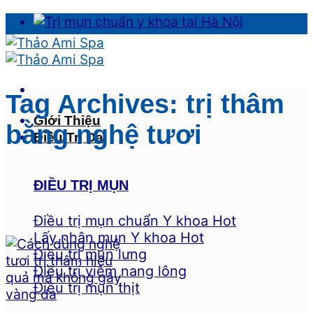
Skip
to
content
Tag Archives:
trị thâm
Giới Thiệu
bằng nghệ tươi
Điều Trị Da
ĐIỀU TRỊ MỤN
Điều trị mụn chuẩn Y khoa
Lấy nhân mụn Y khoa
Điều trị mụn lưng
Điều trị viêm nang lông
Điều trị mụn thịt