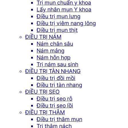
Trị mụn chuẩn y khoa
Lấy nhân mụn Y khoa
Điều trị mụn lưng
Điều trị viêm nang lông
Điều trị mụn thịt
ĐIỀU TRỊ NÁM
Nám chân sâu
Nám mảng
Nám hỗn hợp
Trị nám sau sinh
ĐIỀU TRỊ TÀN NHANG
Điều trị đồi mồi
Điều trị tàn nhang
ĐIỀU TRỊ SẸO
Điều trị sẹo rỗ
Điều trị sẹo lồi
ĐIỀU TRỊ THÂM
Điều trị thâm mụn
Trị thâm nách