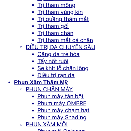
Trị thâm mông
Trị thâm vùng kín
Trị quầng thâm mắt
Trị thâm gối
Trị thâm chân
Trị thâm mắt cá chân
ĐIỀU TRỊ DA CHUYÊN SÂU
Căng da trẻ hóa
Tẩy nốt ruồi
Se khít lỗ chân lông
Điều trị rạn da
Phun Xăm Thẩm Mỹ
PHUN CHÂN MÀY
Phun mày tán bột
Phum mày OMBRE
Phun mày chạm hạt
Phun mày Shading
PHUN XĂM MÔI