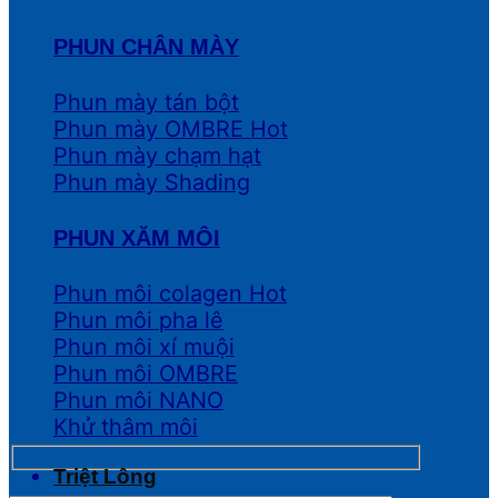
PHUN CHÂN MÀY
Phun mày tán bột
Phun mày OMBRE
Phun mày chạm hạt
Phun mày Shading
PHUN XĂM MÔI
Phun môi colagen
Phun môi pha lê
Phun môi xí muội
Phun môi OMBRE
Phun môi NANO
Khử thâm môi
Triệt Lông