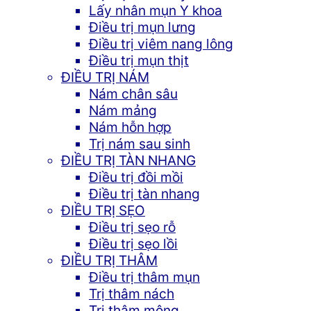
Lấy nhân mụn Y khoa
Điều trị mụn lưng
Điều trị viêm nang lông
Điều trị mụn thịt
ĐIỀU TRỊ NÁM
Nám chân sâu
Nám mảng
Nám hỗn hợp
Trị nám sau sinh
ĐIỀU TRỊ TÀN NHANG
Điều trị đồi mồi
Điều trị tàn nhang
ĐIỀU TRỊ SẸO
Điều trị sẹo rỗ
Điều trị sẹo lồi
ĐIỀU TRỊ THÂM
Điều trị thâm mụn
Trị thâm nách
Trị thâm mông