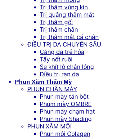
Trị thâm vùng kín
Trị quầng thâm mắt
Trị thâm gối
Trị thâm chân
Trị thâm mắt cá chân
ĐIỀU TRỊ DA CHUYÊN SÂU
Căng da trẻ hóa
Tẩy nốt ruồi
Se khít lỗ chân lông
Điều trị rạn da
Phun Xăm Thẩm Mỹ
PHUN CHÂN MÀY
Phun mày tán bột
Phum mày OMBRE
Phun mày chạm hạt
Phun mày Shading
PHUN XĂM MÔI
Phun môi Colagen