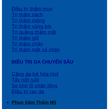
Điều trị thâm mụn
Trị thâm nách
Trị thâm mông
Trị thâm vùng kín
Trị quầng thâm mắt
Trị thâm gối
Trị thâm chân
Trị thâm mắt cá chân
ĐIỀU TRỊ DA CHUYÊN SÂU
Căng da trẻ hóa
Tẩy nốt ruồi
Se khít lỗ chân lông
Điều trị rạn da
Phun Xăm Thẩm Mỹ