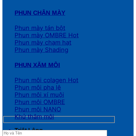
PHUN CHÂN MÀY
Phun mày tán bột
Phun mày OMBRE
Phun mày chạm hạt
Phun mày Shading
PHUN XĂM MÔI
Phun môi colagen
Phun môi pha lê
Phun môi xí muội
Phun môi OMBRE
Phun môi NANO
Khử thâm môi
Triệt Lông