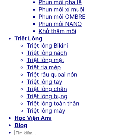
Phun môi pha lê
Phun môi xí muội
Phun môi OMBRE
Phun môi NANO
Khử thâm môi
Triệt Lông
Triệt lông Bikini
Triệt lông nách
Triệt lông mặt
Triệt ria mép
Triệt râu quoai nón
Triệt lông tay
Triệt lông chân
Triệt lông bụng
Triệt lông toàn thân
Triệt lông mày
Học Viện Ami
Blog