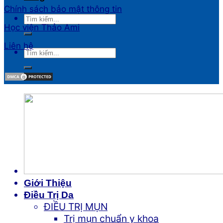
Chính sách bảo mật thông tin
Học viện Thảo Ami
Liên hệ
Giới Thiệu
Điều Trị Da
ĐIỀU TRỊ MỤN
Trị mụn chuẩn y khoa