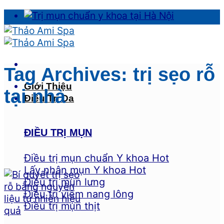
Skip
to
content
Tag Archives:
trị sẹo rỗ
Giới Thiệu
tại nhà
Điều Trị Da
ĐIỀU TRỊ MỤN
Điều trị mụn chuẩn Y khoa
Lấy nhân mụn Y khoa
Điều trị mụn lưng
Điều trị viêm nang lông
Điều trị mụn thịt