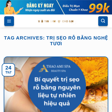
Skip
to
content
TAG ARCHIVES:
TRỊ SẸO RỖ BẰNG NGHỆ
TƯƠI
24
Th7