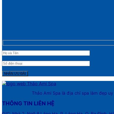
Thảo Ami Spa là địa chỉ spa làm đẹp uy
THÔNG TIN LIÊN HỆ
Đ/C: Nhà 2, Ngõ 8 Láng Hạ, P. Láng Hạ, Q. Ba Đình, H