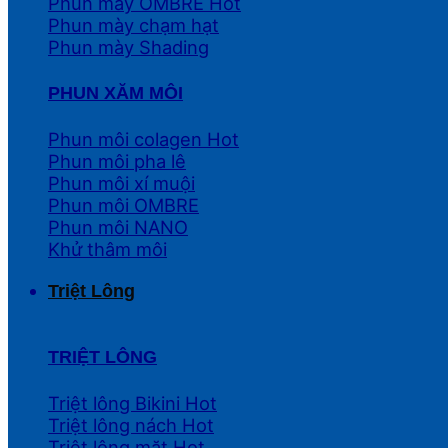
Phun mày OMBRE
Phun mày chạm hạt
Phun mày Shading
PHUN XĂM MÔI
Phun môi colagen
Phun môi pha lê
Phun môi xí muội
Phun môi OMBRE
Phun môi NANO
Khử thâm môi
Triệt Lông
TRIỆT LÔNG
Triệt lông Bikini
Triệt lông nách
Triệt lông mặt