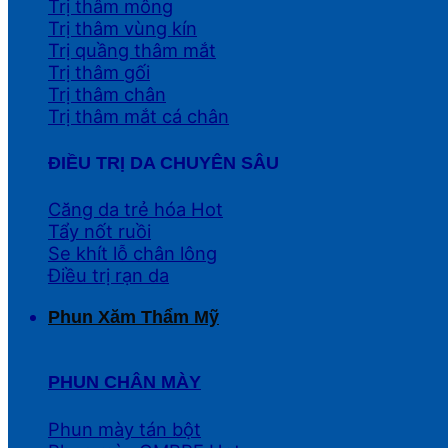
Trị thâm mông
Trị thâm vùng kín
Trị quầng thâm mắt
Trị thâm gối
Trị thâm chân
Trị thâm mắt cá chân
ĐIỀU TRỊ DA CHUYÊN SÂU
Căng da trẻ hóa
Tẩy nốt ruồi
Se khít lỗ chân lông
Điều trị rạn da
Phun Xăm Thẩm Mỹ
PHUN CHÂN MÀY
Phun mày tán bột