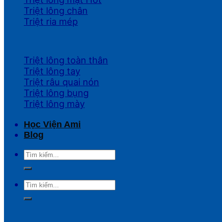
Triệt lông chân
Triệt ria mép
Triệt lông toàn thân
Triệt lông tay
Triệt râu quai nón
Triệt lông bụng
Triệt lông mày
Học Viện Ami
Blog