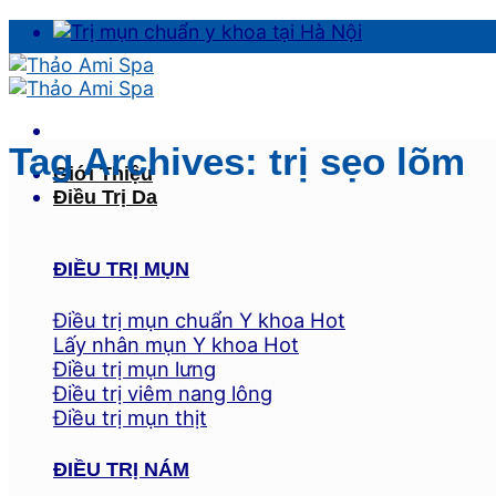
Skip
to
content
Tag Archives:
trị sẹo lõm
Giới Thiệu
Điều Trị Da
ĐIỀU TRỊ MỤN
Điều trị mụn chuẩn Y khoa
Lấy nhân mụn Y khoa
Điều trị mụn lưng
Điều trị viêm nang lông
Điều trị mụn thịt
ĐIỀU TRỊ NÁM