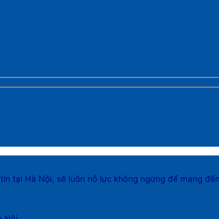
 tín tại Hà Nội, sẽ luôn nỗ lực không ngừng để mang đế
à Nội