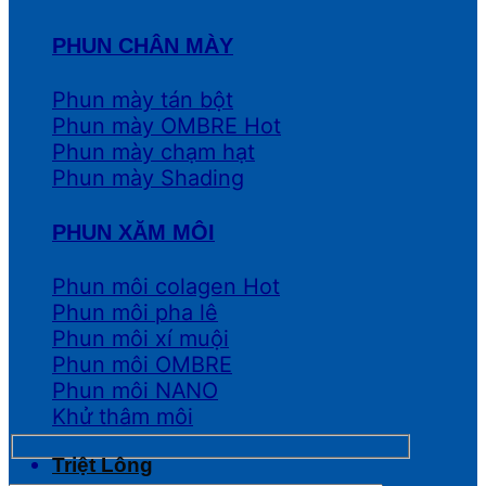
PHUN CHÂN MÀY
Phun mày tán bột
Phun mày OMBRE
Phun mày chạm hạt
Phun mày Shading
PHUN XĂM MÔI
Phun môi colagen
Phun môi pha lê
Phun môi xí muội
Phun môi OMBRE
Phun môi NANO
Khử thâm môi
Triệt Lông