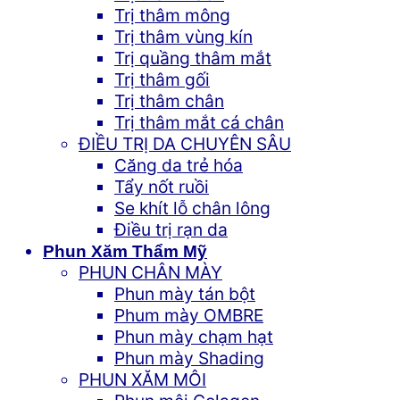
Trị thâm mông
Trị thâm vùng kín
Trị quầng thâm mắt
Trị thâm gối
Trị thâm chân
Trị thâm mắt cá chân
ĐIỀU TRỊ DA CHUYÊN SÂU
Căng da trẻ hóa
Tẩy nốt ruồi
Se khít lỗ chân lông
Điều trị rạn da
Phun Xăm Thẩm Mỹ
PHUN CHÂN MÀY
Phun mày tán bột
Phum mày OMBRE
Phun mày chạm hạt
Phun mày Shading
PHUN XĂM MÔI