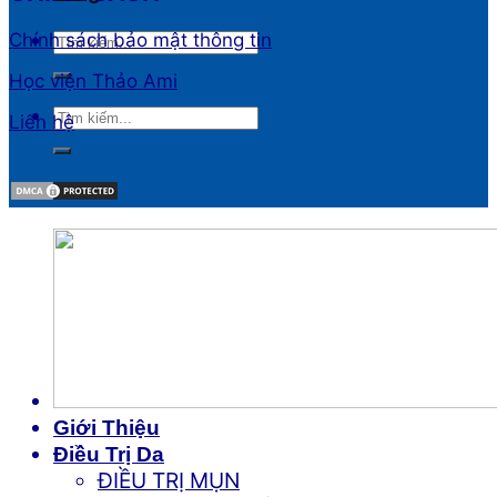
Chính sách bảo mật thông tin
Học viện Thảo Ami
Liên hệ
Giới Thiệu
Điều Trị Da
ĐIỀU TRỊ MỤN