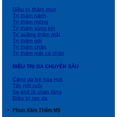
Điều trị thâm mụn
Trị thâm nách
Trị thâm mông
Trị thâm vùng kín
Trị quầng thâm mắt
Trị thâm gối
Trị thâm chân
Trị thâm mắt cá chân
ĐIỀU TRỊ DA CHUYÊN SÂU
Căng da trẻ hóa
Tẩy nốt ruồi
Se khít lỗ chân lông
Điều trị rạn da
Phun Xăm Thẩm Mỹ