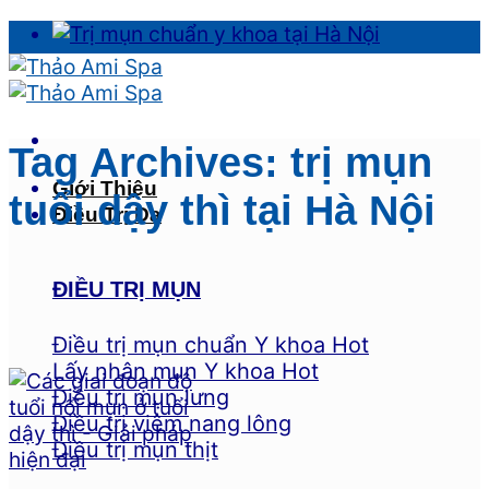
Skip
to
content
Tag Archives:
trị mụn
Giới Thiệu
tuổi dậy thì tại Hà Nội
Điều Trị Da
ĐIỀU TRỊ MỤN
Điều trị mụn chuẩn Y khoa
Lấy nhân mụn Y khoa
Điều trị mụn lưng
Điều trị viêm nang lông
Điều trị mụn thịt