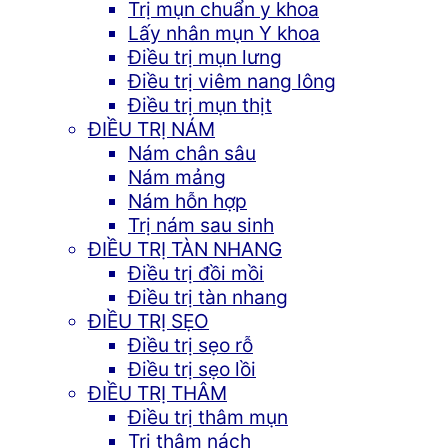
Trị mụn chuẩn y khoa
Lấy nhân mụn Y khoa
Điều trị mụn lưng
Điều trị viêm nang lông
Điều trị mụn thịt
ĐIỀU TRỊ NÁM
Nám chân sâu
Nám mảng
Nám hỗn hợp
Trị nám sau sinh
ĐIỀU TRỊ TÀN NHANG
Điều trị đồi mồi
Điều trị tàn nhang
ĐIỀU TRỊ SẸO
Điều trị sẹo rỗ
Điều trị sẹo lồi
ĐIỀU TRỊ THÂM
Điều trị thâm mụn
Trị thâm nách