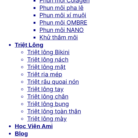
Phun môi Colagen
Phun môi pha lê
Phun môi xí muội
Phun môi OMBRE
Phun môi NANO
Khử thâm môi
Triệt Lông
Triệt lông Bikini
Triệt lông nách
Triệt lông mặt
Triệt ria mép
Triệt râu quoai nón
Triệt lông tay
Triệt lông chân
Triệt lông bụng
Triệt lông toàn thân
Triệt lông mày
Học Viện Ami
Blog