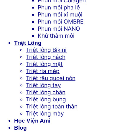
Phun môi Colagen
Phun môi pha lê
Phun môi xí muội
Phun môi OMBRE
Phun môi NANO
Khử thâm môi
Triệt Lông
Triệt lông Bikini
Triệt lông nách
Triệt lông mặt
Triệt ria mép
Triệt râu quoai nón
Triệt lông tay
Triệt lông chân
Triệt lông bụng
Triệt lông toàn thân
Triệt lông mày
Học Viện Ami
Blog