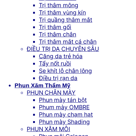
Trị thâm mông
Trị thâm vùng kín
Trị quầng thâm mắt
Trị thâm gối
Trị thâm chân
Trị thâm mắt cá chân
ĐIỀU TRỊ DA CHUYÊN SÂU
Căng da trẻ hóa
Tẩy nốt ruồi
Se khít lỗ chân lông
Điều trị rạn da
Phun Xăm Thẩm Mỹ
PHUN CHÂN MÀY
Phun mày tán bột
Phum mày OMBRE
Phun mày chạm hạt
Phun mày Shading
PHUN XĂM MÔI