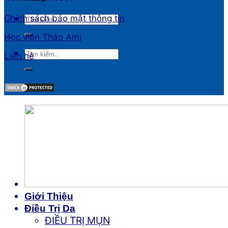
Chính sách bảo mật thông tin
Học viện Thảo Ami
Liên hệ
Giới Thiệu
Điều Trị Da
ĐIỀU TRỊ MỤN