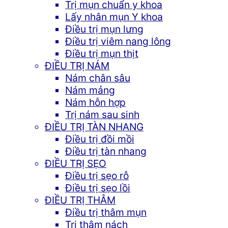
Trị mụn chuẩn y khoa
Lấy nhân mụn Y khoa
Điều trị mụn lưng
Điều trị viêm nang lông
Điều trị mụn thịt
ĐIỀU TRỊ NÁM
Nám chân sâu
Nám mảng
Nám hỗn hợp
Trị nám sau sinh
ĐIỀU TRỊ TÀN NHANG
Điều trị đồi mồi
Điều trị tàn nhang
ĐIỀU TRỊ SẸO
Điều trị sẹo rỗ
Điều trị sẹo lồi
ĐIỀU TRỊ THÂM
Điều trị thâm mụn
Trị thâm nách