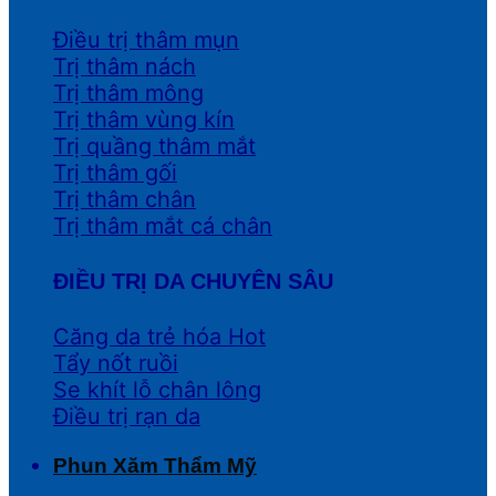
Điều trị thâm mụn
Trị thâm nách
Trị thâm mông
Trị thâm vùng kín
Trị quầng thâm mắt
Trị thâm gối
Trị thâm chân
Trị thâm mắt cá chân
ĐIỀU TRỊ DA CHUYÊN SÂU
Căng da trẻ hóa
Tẩy nốt ruồi
Se khít lỗ chân lông
Điều trị rạn da
Phun Xăm Thẩm Mỹ