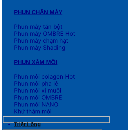
PHUN CHÂN MÀY
Phun mày tán bột
Phun mày OMBRE
Phun mày chạm hạt
Phun mày Shading
PHUN XĂM MÔI
Phun môi colagen
Phun môi pha lê
Phun môi xí muội
Phun môi OMBRE
Phun môi NANO
Khử thâm môi
Triệt Lông