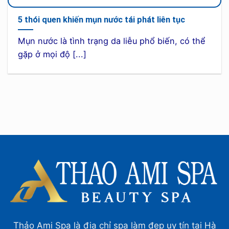
5 thói quen khiến mụn nước tái phát liên tục
Mụn nước là tình trạng da liễu phổ biến, có thể
gặp ở mọi độ [...]
Thảo Ami Spa là địa chỉ spa làm đẹp uy tín tại Hà