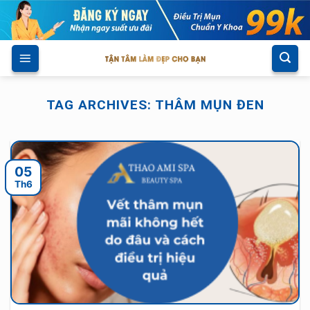
Skip
to
content
TAG ARCHIVES:
THÂM MỤN ĐEN
05
Th6