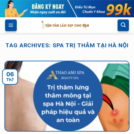
Skip
to
content
TAG ARCHIVES:
SPA TRỊ THÂM TẠI HÀ NỘI
06
Th7